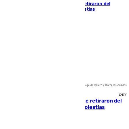
Fernando Calero y Carlos Dotor se retiraron del
encuentro contra el Ceuta con molestias
Jairo Sánchez
Collage de Calero y Dotor lesionados
101TV
Fernando Calero y Carlos Dotor se retiraron del
encuentro contra el Ceuta con molestias
Jairo Sánchez