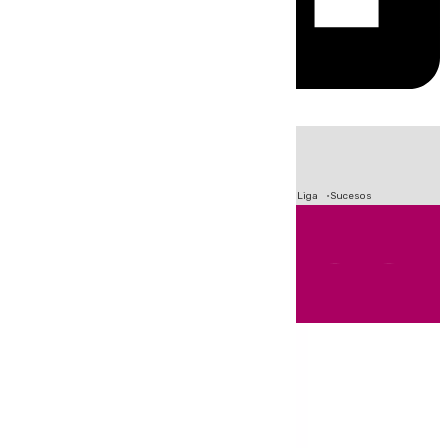
HOY
|
Fútbol
Primera División
Crisis Migratoria en Ceuta
LaLiga
Sucesos
Andalucía