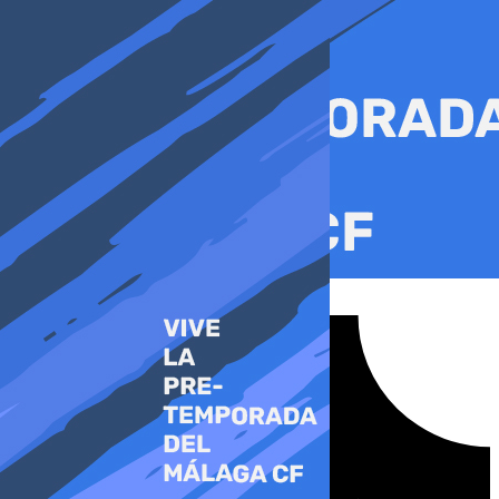
Ir
al
contenido
Tiktok