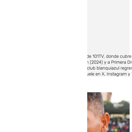
Jairo Sánchez
Jairo Sánchez es colaborador de deportes de 101TV, donde cubre e
ascensos del Málaga CF a Segunda División (2024) y a Primera Div
temporada 25-26, justo el año en el que el club blanquiazul regre
deportiva y retransmisiones en directo. Síguele en X, Instagram y 