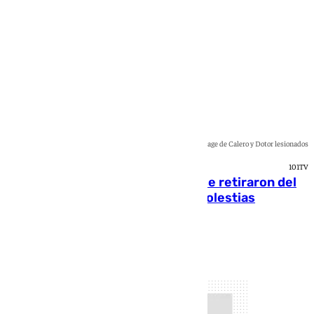
Collage de Calero y Dotor lesionados
101TV
Fernando Calero y Carlos Dotor se retiraron del
encuentro contra el Ceuta con molestias
Jairo Sánchez