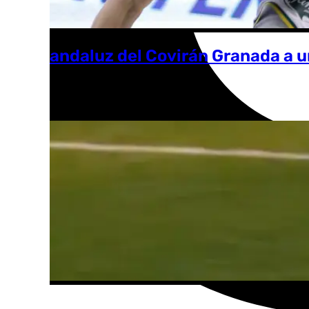
Baile andaluz del Covirán Granada a 
Málaga CF