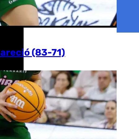
areció (83-71)