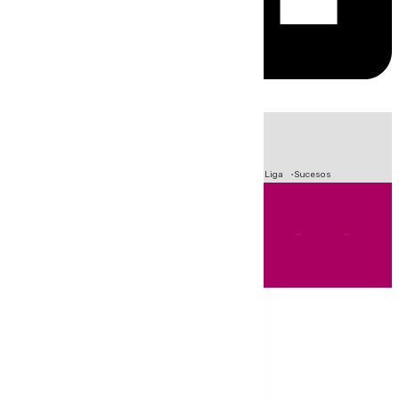
HOY
|
Fútbol
Primera División
Crisis Migratoria en Ceuta
LaLiga
Sucesos
Andalucía