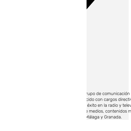
Rafa Cortegana
Rafa Cortegana es director de 101 Media, grupo de comunicación au
docente y periodista, profesión que ha ejercido con cargos direct
internacional ademas de crear formatos de éxito en la radio y telev
Media en 2025. Especializado en gestión de medios, contenidos m
proyectos televisivos y digitales en Sevilla, Málaga y Granada.