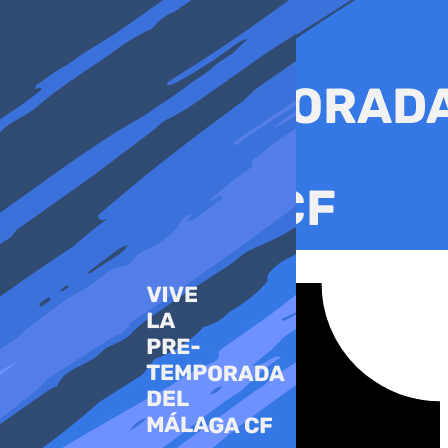
Ir
al
contenido
Tiktok