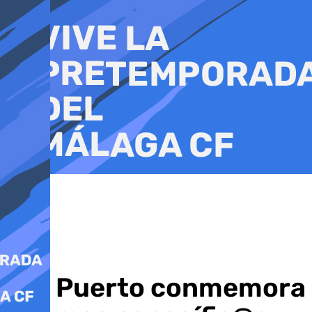
Ir
al
contenido
Afa Puerto conmemora el