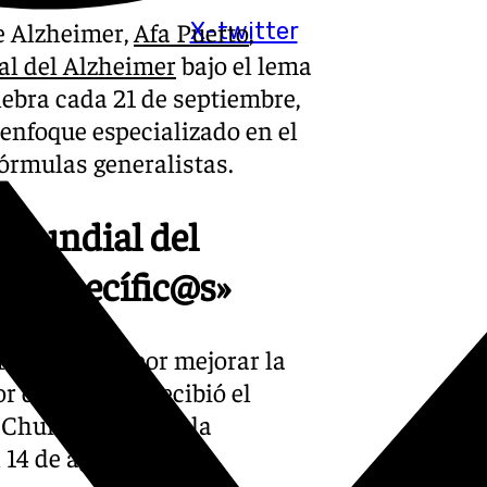
e Alzheimer,
Afa Puerto
,
X-twitter
l del Alzheimer
bajo el lema
ebra cada 21 de septiembre,
enfoque especializado en el
fórmulas generalistas.
 Mundial del
s específic@s»
1996 trabaja por mejorar la
or demencias, recibió el
 Chumi, que donó la
14 de agosto.