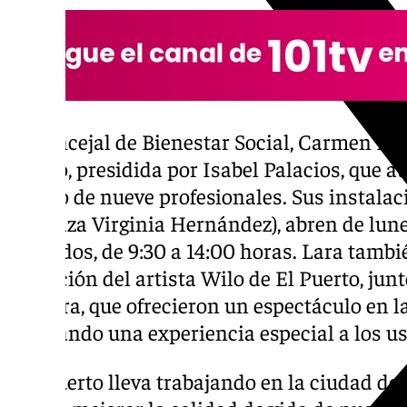
La concejal de Bienestar Social, Carmen Lara
Puerto, presidida por Isabel Palacios, que a
equipo de nueve profesionales. Sus instala
27 (Plaza Virginia Hernández), abren de lune
incluidos, de 9:30 a 14:00 horas. Lara tambi
actuación del artista Wilo de El Puerto, junt
guitarra, que ofrecieron un espectáculo en l
brindando una experiencia especial a los us
Afa Puerto lleva trabajando en la ciudad de