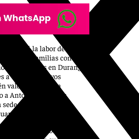
, destacó la labor de Afa
tiende a 40 familias con un
ciones, ubicadas en Durango,
s a viernes, festivos
én valoró la emotiva
o a Antonio Villar a la
a sede de la asociación,
uarios.
sde el año 1996 con una clara