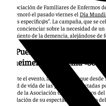
La Asociación de Familiares de Enfermos d
conmemoró el pasado viernes el
Día Mundia
“Somos específic@s”. La campaña, que se cel
busca concienciar sobre la necesidad de un 
tratamiento de la demencia, alejándose de 
Afa Puerto conmemora el Día
Alzheimer bajo el lema «Somo
Durante el evento, la asociación, que desde 
calidad de vida de las personas afectadas p
apoyo de la Asociación Cultural Amigos del
recaudación de su espectáculo flamenco del 