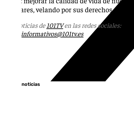
visión: m
ejorar la calidad de vida de nuestr
familiares
, velando por sus derechos social
Más noticias de
101TV
en las redes sociales:
Ins
correo
informativos@101tv.es
Tags:
Cádiz
Últimas noticias