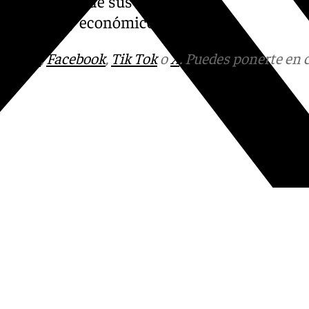
os usuarios y de sus
es, legales y económicos.
tagram
,
Facebook
,
Tik Tok
o
X
. Puedes ponerte en 