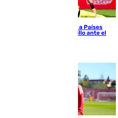
El Sevilla FC cierra la visita a Países
Bajos con un triunfo sin brillo ante el
Utrecht (0-1)
Pablo Rodríguez Escudero