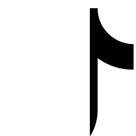
Ir
Tiktok
al
contenido