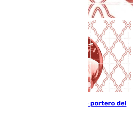
Fran González ya es nuevo portero del
Sevilla FC
Pablo Rodríguez Escudero