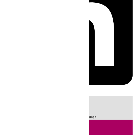
HOY
|
Fútbol
Sucesos
Primera División
LaLiga
Feria de Málaga