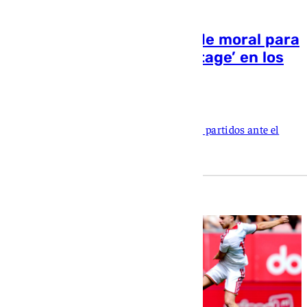
Dos victorias e inyección de moral para
el Sevilla: el balance del ‘stage’ en los
Países Bajos
Javier Sotillo
Los hispalenses han conseguido ganar los partidos ante el
NEC Nimega y el FC Utrecht