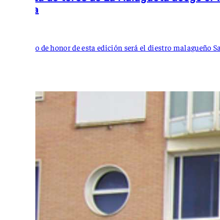
Málaga
101 TV
El padrino de honor de esta edición será el diestro malagueño S