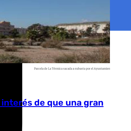
Parcela de La Térmica sacada a subasta por el Ayuntamiento de Málaga
101 TV
l interés de que una gran