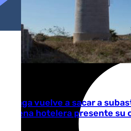
Málaga vuelve a sacar a subast
cadena hotelera presente su 
Laura Flores