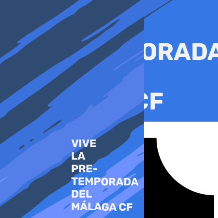
Ir
al
contenido
Tiktok