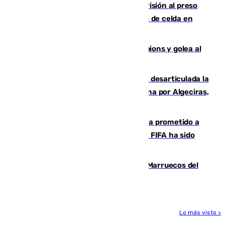
El Supremo ratifica los 17 años de prisión al preso
que mató estrangulado a su compañero de celda en
Morón
El Betis supera el examen de Champions y golea al
Arsenal en Dublín (1-3)
Golpe internacional al narcotráfico: desarticulada la
red que introdujo 21 toneladas de cocaína por Algeciras,
Málaga y Valencia
El Gobierno niega que Infantino haya prometido a
Marruecos la final del Mundial 2030: "La FIFA ha sido
tajante"
Podemos y Sumar piden expulsar a Marruecos del
Mundial de 2030 tras la crisis de Ceuta
Lo más visto >