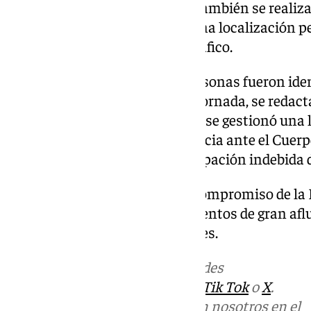
tres quedaron inmovilizados. También se realiza
requerimientos y se gestionó una localización 
un atestado relacionado con tráfico.
Domingo 6 de octubre: Diez personas fueron iden
actas de denuncia. Durante la jornada, se redact
atendieron 15 requerimientos y se gestionó una
Además, hubo una comparecencia ante el Cuerpo 
emitieron denuncias por la ocupación indebida de
Este despliegue demuestra el compromiso de la 
orden y la seguridad durante eventos de gran af
favorable sin mayores incidentes.
Más noticias de
101TV
en las redes
sociales:
Instagram
,
Facebook
,
Tik Tok
o
X
.
Puedes ponerte en contacto con nosotros en el