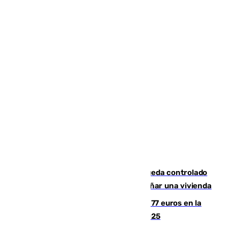
El incendio forestal de San Roque queda controlado
tras obligar a evacuar a 19 familias y dañar una vivienda
Los malagueños gastarán de media 77 euros en la
Feria de Málaga 2026, menos que en 2025