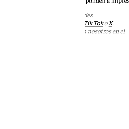
de los cuales 1,2 millones corresponden a impre
Más noticias de
101TV
en las redes
sociales:
Instagram
,
Facebook
,
Tik Tok
o
X
.
Puedes ponerte en contacto con nosotros en el
correo
informativos@101tv.es
Tags:
Elecciones Andalucía
Últimas noticias