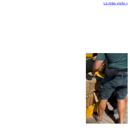
Lo más visto >
Más noticias
Ver más >