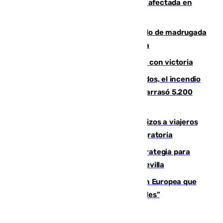
Incendios de Castellón: la superficie afectada en
Tírig roza las 400 hectáreas
Muere un peatón tras ser atropellado de madrugada
en la carretera A-7 a su paso por Málaga
El Granada cierra su puesta a punto con victoria
Un mes de la tragedia de Los Gallardos, el incendio
que acabó con la vida de 14 personas y arrasó 5.200
hectáreas
España establece controles fronterizos a viajeros
procedentes de Italia por la presión migratoria
El Ayuntamiento desarrolla una estrategia para
recuperar la identidad patrimonial de Sevilla
España e Italia garantizan a la Unión Europea que
sus controles fronterizos son "temporales"