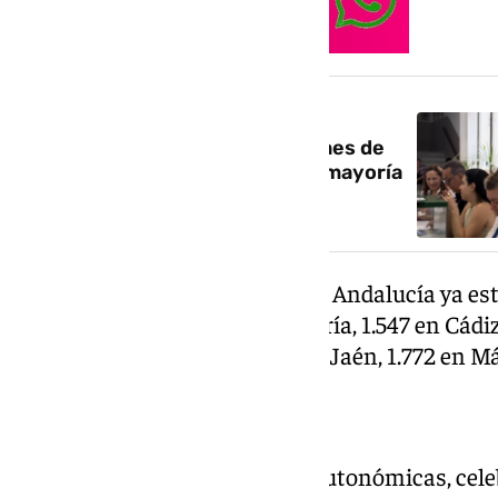
NOTICIA RELACIONADA
Andalucía ya vota y las elecciones de
2026 están en marcha: ¿habrá mayoría
absoluta o suspense?
De este modo, en el conjunto de Andalucía ya est
mesas electorales, 849 en Almería, 1.547 en Cádiz
Granada, 662 en Huelva, 869 en Jaén, 1.772 en Mál
El problema de 2018
En las penúltimas elecciones autonómicas, celeb