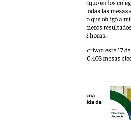
la ausencia de las papeletas de Equo en los coleg
Barrameda provocó el cierre de todas las mesas e
gaditana durante más de hora, lo que obligó a retr
municipio y provocó que los primeros resultados 
conocieran hasta cerca de las 22 horas.
Los 785 municipios andaluces activan este 17 de 
electorales, que dispondrán de 10.403 mesas ele
miembros.
NOTICIA RELACIONADA
101TV despliega este domingo una
cobertura especial ininterrumpida de
las elecciones andaluzas