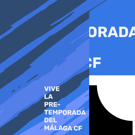
Ir
al
contenido
Tiktok