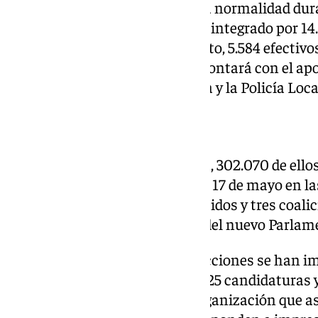
Para garantizar la seguridad y la normalidad dur
en toda Andalucía un operativo integrado por 14.
Seguridad del Estado, en concreto, 5.584 efectivo
y 8.999 de la Guardia Civil, que contará con el a
Adscrita a la Junta de Andalucía y la Policía Loca
El número de votantes
Un total de 6.812.902 andaluces, 302.070 de ellos
están llamados a las urnas este 17 de mayo en l
autonómicas, en las que 25 partidos y tres coal
para elegir a los 109 diputados del nuevo Parla
Para la celebración de estas elecciones se han 
papeletas correspondientes a 125 candidaturas y
sobres, con un coste total de organización que as