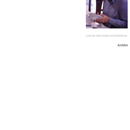
Andalucía vota en las elecciones autonómicas.
Archivo
101 TV
domingo, 17 mayo 2026, 10:56
Compartir: