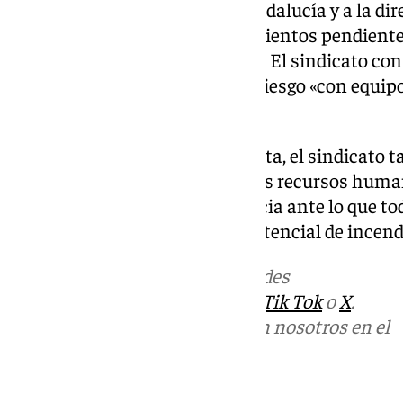
CSIF ha exigido a la Junta de Andalucía y a la d
de forma inmediata los llamamientos pendientes
de efectivos antes del 1 de junio. El sindicato co
afrontar una campaña de alto riesgo «con equip
acumulando fatiga».
Más allá de la urgencia inmediata, el sindicato
planificación a largo plazo de los recursos huma
para poder responder con eficacia ante lo que t
como un verano con elevado potencial de incend
Más noticias de
101TV
en las redes
sociales:
Instagram
,
Facebook
,
Tik Tok
o
X
.
Puedes ponerte en contacto con nosotros en el
correo
informativos@101tv.es