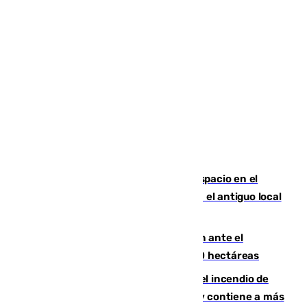
Las marca internacionales ganan espacio en el
Centro de Málaga: La Tagliatella abre en el antiguo local
de Vox Sports Bar
Moreno pide extremar la precaución ante el
incendio de Niebla, que supera las 4.000 hectáreas
340 personas más desalojadas por el incendio de
Niebla, que mantiene a 410 evacuadas y contiene a más