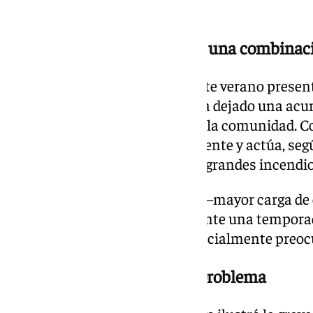
mismo tiempo.
Más vegetación y más calor, una combinaci
El sindicato ha señalado que este verano prese
adversas. El invierno lluvioso ha dejado una ac
de vegetación herbácea en toda la comunidad. C
esa vegetación se seca rápidamente y actúa, se
mecha» para la propagación de grandes incendios
Esta combinación de factores —mayor carga de
aumento— sitúa a Andalucía ante una temporada
expertos ya califican como especialmente preo
Un jueves que evidenció el problema