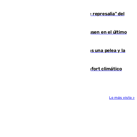
de 500 efectivos trabajando
Italia responde ante las "medidas de represalia" del
Gobierno de Sánchez
El Sevilla se desinfla ante el Leverkusen en el último
ensayo (1-2)
Tensión en la prisión de Alhaurín tras una pelea y la
incautación de un punzón
Málaga contabiliza 148 zonas de confort climático
para enfrentar las altas temperaturas
Lo más visto >
Más noticias
Ver más >