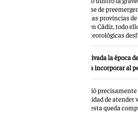
La propia jornada del 22 de mayo ilustró la grave
Andalucía tuvo que activar la fase de preemergen
simultaneidad de incendios en las provincias de
Sevilla, más otro ya extinguido en Cádiz, todo el
temperaturas y previsiones meteorológicas desf
«A fecha de hoy y estando ya activada la época d
realizado los llamamientos para incorporar al p
Para CSIF, este episodio evidenció precisamente e
enfrenta el dispositivo: la capacidad de atender v
plantillas completas, esa respuesta queda com
La exigencia del sindicato