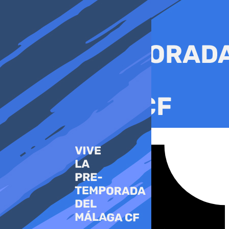
Ir
al
contenido
Tiktok