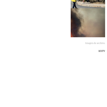
Imagen de archivo.
101TV
101 TV
miércoles, 27 mayo 2026, 16:21
Compartir: