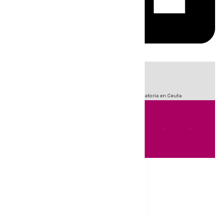
HOY
|
Fútbol
Sucesos
LaLiga
Primera División
Crisis Migratoria en Ceuta
Andalucía