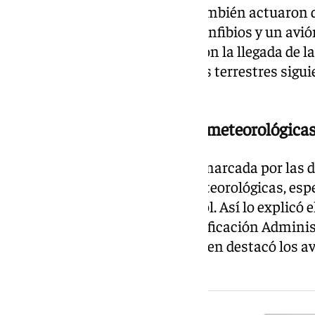
autobomba. A lo largo del día también actuaron d
helicópteros pesados, aviones anfibios y un avió
para la Transición Ecológica. Con la llegada de l
retiraron, mientras los efectivos terrestres sigu
terreno.
El terreno y las condiciones meteorológicas
La evolución del incendio está marcada por las d
zonas y por las condiciones meteorológicas, esp
complicado las tareas de control. Así lo explicó e
Interior, Diálogo Social y Simplificación Admini
de Andalucía, Antonio Sanz, quien destacó los a
jornada.
NOTICIA RELACIONADA