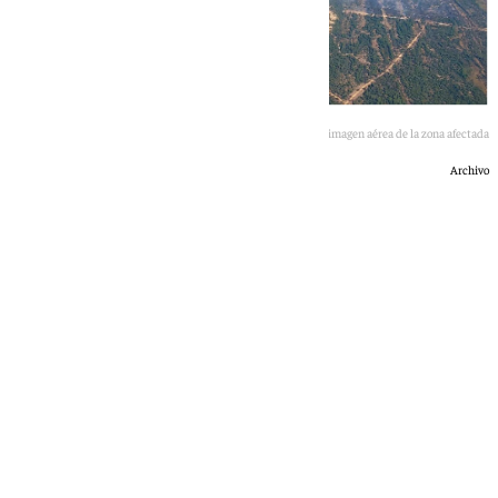
Los bomberos trabajando sobre el terreno y una imagen aérea de la zona afectada
Archivo
101 TV
martes, 26 mayo 2026, 22:54
Compartir: