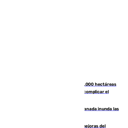
El incendio de Niebla ya supera las 4.000 hectáreas
afectadas y "se espera que se vuelva a complicar el
fuego"
Una tormenta en la provincia de Granada inunda las
calles de Puebla de Don Fadrique
La inversión del Ayuntamiento en mejoras del