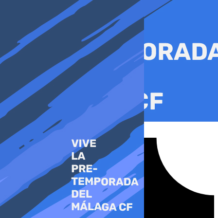
Ir
al
contenido
Tiktok