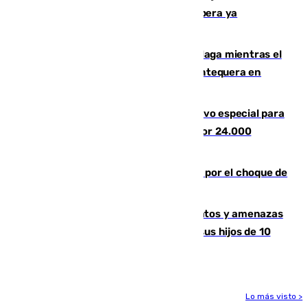
entorno del Prado de San Sebastián supera ya
1.600.000 euros
El taró tiñe de niebla la costa de Málaga mientras el
calor se concentra en el interior con Antequera en
aviso amarillo
La Guardia Civil prepara un dispositivo especial para
el eclipse del 12 de agosto compuesto por 24.000
agentes
Cortado el Cercanías C-2 de Málaga por el choque de
un tren con una catenaria caída
Detenido en Estepona por malos tratos y amenazas
de muerte a su pareja en presencia de sus hijos de 10
años y 11 meses
Lo más visto >