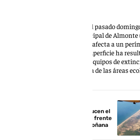
El incendio forestal declarado el pasado domingo
Membrillo, en el término municipal de Almonte (
Parque Nacional de Doñana, ya afecta a un perím
hectáreas. Aunque no toda la superficie ha resul
fuego mantiene en alerta a los equipos de extinc
ambientales por tratarse de una de las áreas ec
Andalucía.
NOTICIA RELACIONADA
Las hermandades de Cádiz reducen el
camino de vuelta por seguridad frente
al incendio aún sin control en Doñana