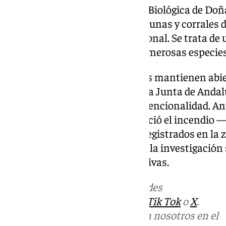
dentro de Doñana. La Estación Biológica de Do
inquietud por la afección a las dunas y corrales 
sector suroeste del parque nacional. Se trata de
la biodiversidad y hábitat de numerosas especies
Por el momento, las autoridades mantienen abier
origen del fuego, aunque desde la Junta de Anda
podrían señalar una posible intencionalidad. An
circunstancias en las que se inició el incendio —l
coincidencia con otros fuegos registrados en l
posibilidad, aunque recalcó que la investigación
no existen conclusiones definitivas.
Más noticias de
101TV
en las redes
sociales:
Instagram
,
Facebook
,
Tik Tok
o
X
.
Puedes ponerte en contacto con nosotros en el