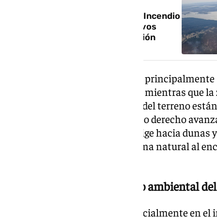
250 hectáreas calcinadas en el Incendio
de Doñana mientras 130 efectivos
continúan las labores de extinción
Según detalló, el incendio actúa principalmente 
derecho del perímetro afectado, mientras que la
controlada. Las características del terreno est
evolución de las llamas. El flanco derecho avan
mientras que el izquierdo se dirige hacia dunas y
podría perder intensidad de forma natural al e
combustible.
Preocupación por el impacto ambiental del
La preocupación se centra especialmente en el 