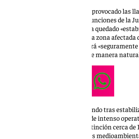
Pese a la gran afección que han provocado las ll
Presidencia y Emergencias en funciones de la Ju
ha anunciado que el incendio ha quedado «estabi
«finalmente haya una parte de la zona afectada
señalado que el estudio permitirá «seguramente 
afectadas podrán regenerarse de manera natural
El Plan Infoca continúa trabajando tras estabil
confinado tras varias jornadas de intenso opera
participado en las labores de extinción cerca de
técnicos de operaciones, agentes medioambienta