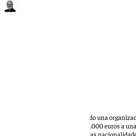
Francisco Marmolejo
lunes, 1 diciembre 2025, 09:45
Compartir:
La
Guardia Civil
ha desmantelado una organizaci
tecnológico que logró estafar 30.000 euros a una
Córdoba. Tres jóvenes de distintas nacionalidad