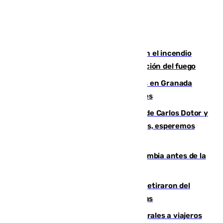
Activado el nivel 2 de emergencia en el incendio
forestal de Niebla por la compleja evolución del fuego
Controlado un incendio de rastrojos en Granada
junto a la autovía y al Callejón de Nogales
Juanfran Funes, sobre las lesiones de Carlos Dotor y
Fernando Calero: “Estamos preocupados, esperemos
que no sea nada”
Felipe VI refuerza los lazos con Colombia antes de la
llegada del nuevo presidente
Fernando Calero y Carlos Dotor se retiraron del
encuentro contra el Ceuta con molestias
España restablece controles temporales a viajeros