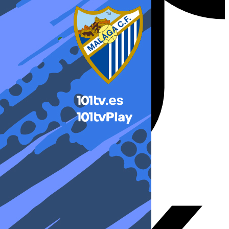
X-twitter