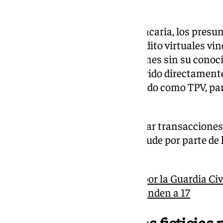
autorizadas
Una vez dentro de la cuenta bancaria, los presu
su plan. Crearon tarjetas de crédito virtuales vi
y realizaron múltiples operaciones sin su conoc
dinero sustraído no fue transferido directamente
terminal de pago virtual, conocido como TPV, par
cuentas controladas por ellos.
Este método les permitió simular transacciones
dificultando la detección del fraude por parte de
autoridades.
Los detenidos en Córdoba por la Guardia Civi
blanqueo de capitales ascienden a 17
El blanqueo: empresas ficticias p