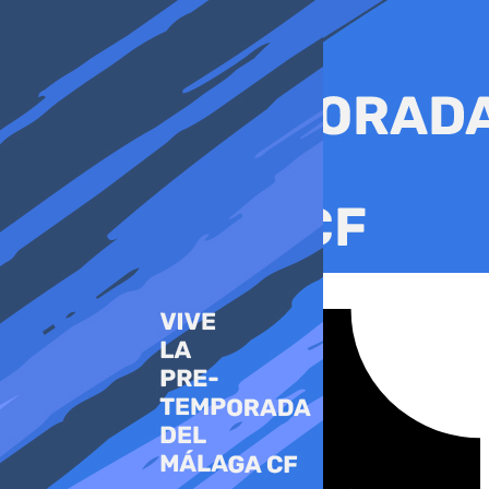
Ir
al
contenido
Tiktok