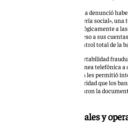
Todo comenzó cuando la víctima denunció haber
método conocido como «ingeniería social», una t
delincuentes manipulan psicológicamente a las
información confidencial o acceso a sus cuentas.
consiguieron hacerse con el control total de la b
Para lograrlo, realizaron una portabilidad fraud
móvil, es decir, trasladaron su línea telefónica 
consentimiento. Esta maniobra les permitió inte
verificación y mensajes de seguridad que los ba
operaciones. Además, manipularon la documenta
para completar el fraude.
El robo: tarjetas virtuales y ope