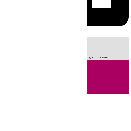
HOY
|
Fútbol
Primera División
Crisis Migratoria en Ceuta
LaLiga
Sucesos
Andalucía