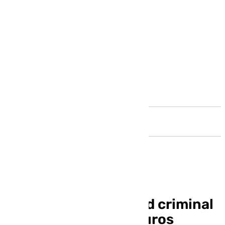
Andalucía
Desarticulada una red criminal
que estafó 30.000 euros