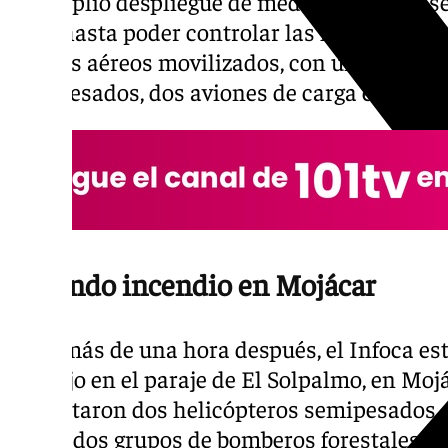
un amplio despliegue de medios y más de sei
zona hasta poder controlar las llamas. En c
medios aéreos movilizados, con un helicópt
semipesados, dos aviones de carga en tierra
Segundo incendio en Mojácar
Poco más de una hora después, el Infoca est
produjo en el paraje de El Solpalmo, en Mojá
necesitaron dos helicópteros semipesados,
tierra, dos grupos de bomberos forestales, d