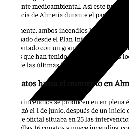
un agente medioambiental. Así este fue el s
provincia de Almería durante el pasado mié
Finalmente, ambos incendios han quedado 
informado desde el Plan Infoca este mismo 
han contado con un gran despliegue de med
llamas que han tenido en vilo a estas dos l
durante las últimas horas.
Los datos hasta el momento en Alm
Ambos incendios se producen en en plena ép
comenzó el 1 de junio, después de un inicio 
balance oficial situaba en 25 las intervenci
entre ellas 16 conatos y nueve incendios, c