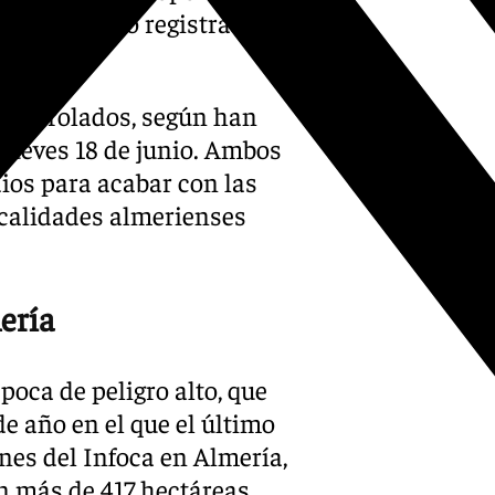
egundo fuego registrado en la
rcoles.
controlados, según han
jueves 18 de junio. Ambos
ios para acabar con las
ocalidades almerienses
ería
oca de peligro alto, que
de año en el que el último
ones del Infoca en Almería,
on más de 417 hectáreas