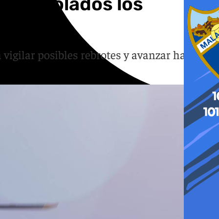
r controlados los
igilar posibles rebrotes y avanzar hacia la