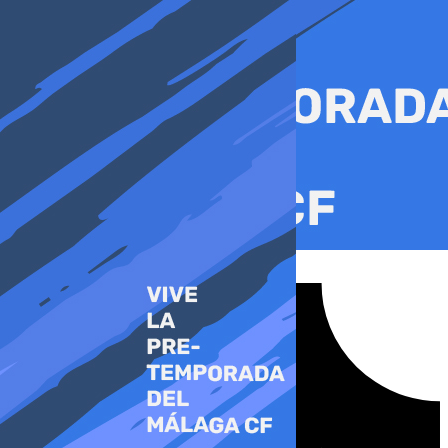
Ir
al
contenido
Tiktok