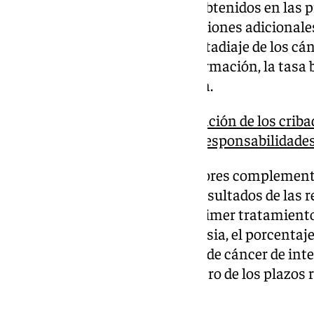
participación y los resultados obtenidos en las
la tasa de aceptación de valoraciones adicionales,
detección, la distribución del estadiaje de los cán
predictivo positivo tras la confirmación, la tasa 
mortalidad por cáncer de mama.
Moreno dice que la información de los cribad
se auditará para «depurar responsabilidade
Junto a estos, entre los indicadores complementa
programa, la aceptación y los resultados de las 
porcentaje de aceptación del primer tratamiento
complicaciones graves por biopsia, el porcentaje 
sensibilidad del cribado, la tasa de cáncer de int
que han recibido la biopsia dentro de los plazo
derivación.