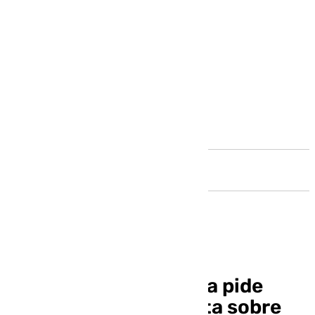
Andalucía
El Gobierno de España pide
información a la Junta sobre