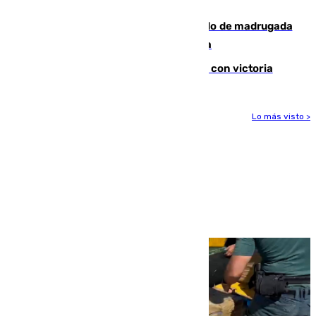
Tírig roza las 400 hectáreas
Muere un peatón tras ser atropellado de madrugada
en la carretera A-7 a su paso por Málaga
El Granada cierra su puesta a punto con victoria
Lo más visto >
Más noticias
Ver más >