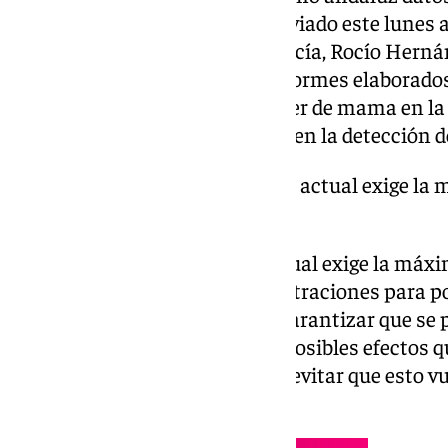
del ramo, Mónica García, ha enviado este lunes a
Consumo de la Junta de Andalucía, Rocío Hernán
solicita el envío de todos los informes elaborados
detectado en el cribado de cáncer de mama en l
cinco años para evaluar el fallo en la detección d
«La magnitud del problema actual exige la
coordinación»
«La magnitud del problema actual exige la máxi
coordinación entre las administraciones para po
necesidades de la población y garantizar que s
necesarias para disminuir los posibles efectos q
mujeres afectadas, a la vez que evitar que esto 
señala la ministra.