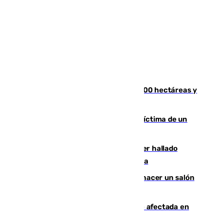
El incendio de Niebla alcanza las 8.000 hectáreas y
mantiene desalojadas a 474 personas
El tenista checho Lehecka, nueva víctima de un
Rafa Jódar que está siendo imparable
Muere un hombre de 58 años tras ser hallado
inconsciente en una piscina en Cómpeta
Un tribunal federal impide a Trump hacer un salón
de baile en la Casa Blanca
Incendios de Castellón: la superficie afectada en