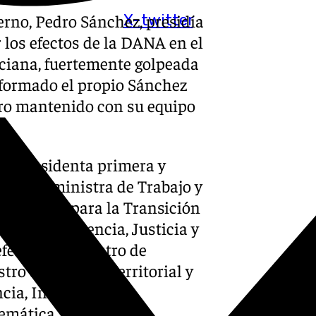
erno, Pedro Sánchez, presidía
X-twitter
 los efectos de la DANA en el
ciana, fuertemente golpeada
nformado el propio Sánchez
ro mantenido con su equipo
icepresidenta primera y
gunda y ministra de Trabajo y
y ministra para la Transición
de la Presidencia, Justicia y
fensa; el ministro de
tro de Política Territorial y
cia, Innovación y
lemática.