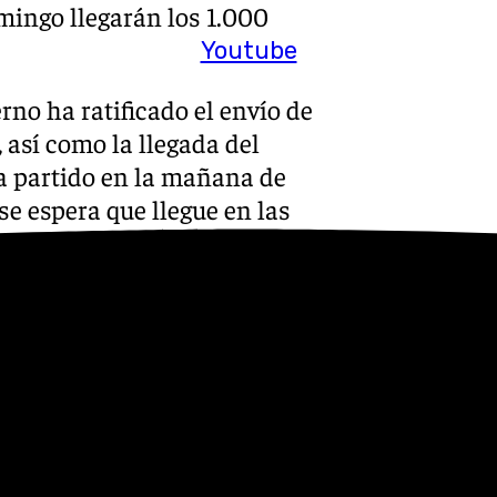
omingo llegarán los 1.000
Youtube
no ha ratificado el envío de
 así como la llegada del
ha partido en la mañana de
se espera que llegue en las
quipos y material para
combro de las poblaciones
eas de limpieza y, por
 desaparecidos, entre las