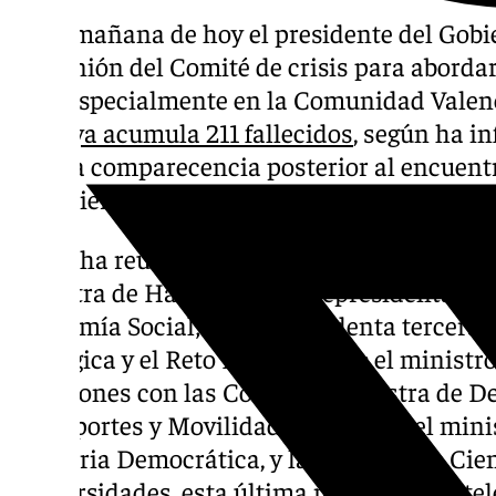
En la mañana de hoy el presidente del Gobi
la reunión del Comité de crisis para abordar
país, especialmente en la Comunidad Valen
y que
ya acumula 211 fallecidos
, según ha i
en una comparecencia posterior al encuent
de gobierno.
En dicha reunión han estado presentes la v
ministra de Hacienda; la vicepresidenta se
Economía Social; la vicepresidenta tercera 
Ecológica y el Reto Demográfico; el ministro 
Relaciones con las Cortes; la ministra de De
Transportes y Movilidad Sostenible; el minis
Memoria Democrática, y la ministra de Cien
Universidades, esta última mediante vía te