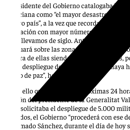
El presidente del Gobierno catalogaba lo o
Valenciana como “el mayor desastre natural 
nuestro país”, a la vez que recordaba que se
inundación con mayor número de víctimas e
lo que llevamos de siglo. Ante esta situació
se actuará sobre las zonas más afectadas co
primera de ellas siendo la de salvar vidas, po
mayor despliegue de efectivos que se haya 
tiempo de paz”, ha asegurado.
Es por ello que durante las próximas 24 hor
petición del presidente de la Generalitat V
quien solicitaba el despliegue de 5.000 mil
afectados, el Gobierno “procederá con ese d
confirmado Sánchez, durante el día de hoy 