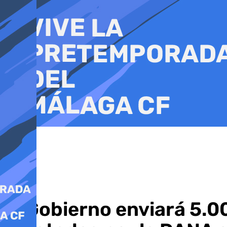
Ir
al
contenido
El Gobierno enviará 5.0