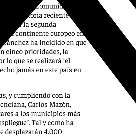
currido en la Comunidad
de la historia reciente de
 trata de la segunda
n el continente europeo en
n, Sánchez ha incidido en que
n cinco prioridades, la
r lo que se realizará “el
hecho jamás en este país en
as, y cumpliendo con la
alenciana, Carlos Mazón,
itares a los municipios más
espliegue”. Tal y como ha
se desplazarán 4.000