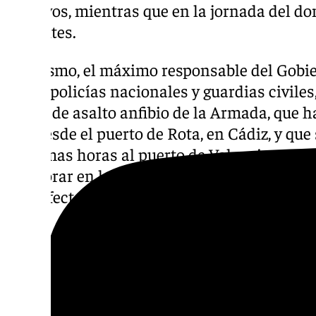
efectivos, mientras que en la jornada del d
restantes.
Asimismo, el máximo responsable del Gobier
5.000 policías nacionales y guardias civiles,
buque de asalto anfibio de la Armada, que 
hoy desde el puerto de Rota, en Cádiz, y que 
próximas horas al puerto de Valencia con e
colaborar en las tareas de limpieza y deses
más afectadas por el temporal.
Dignidad a las víctimas
Además de las ayudas militares para las tar
supuesto, tratar de recuperar con vida a los