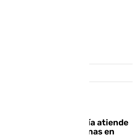
Andalucía
El Hospital Reina Sofía atiende
a más de 1.200 personas en