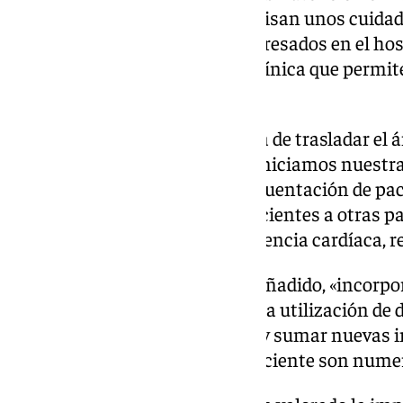
domicilio son aquellos que precisan unos cuidad
complejidad a los que están ingresados en el hospi
encuentran en una situación clínica que permite
física hospitalaria.
Llergo ha señalado que «se trata de trasladar el 
especializada en su conjunto. Iniciamos nuestra
para dar respuesta a la alta frecuentación de pa
2021, ampliamos el perfil de pacientes a otras 
descompensaciones de insuficiencia cardíaca, res
A mediados de 2022, según ha añadido, «incorpo
heridas complejas, incluyendo la utilización de d
La idea es continuar creciendo y sumar nuevas i
porque los beneficios para el paciente son nume