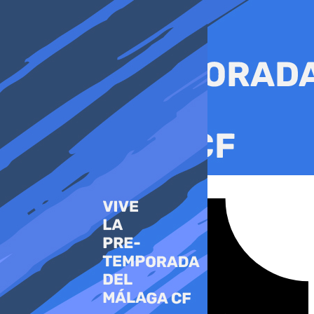
Ir
al
contenido
Tiktok