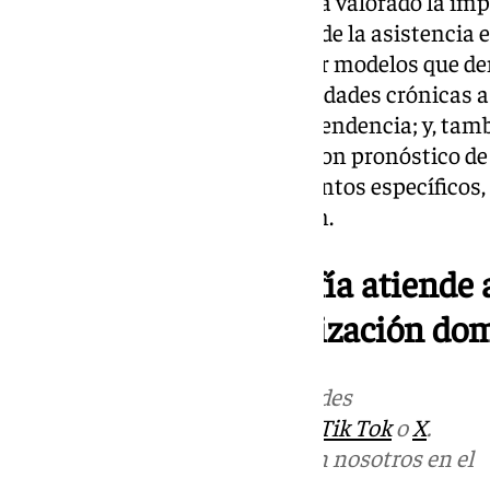
En esta línea, el doctor Llergo ha valorado la i
que dan respuesta a la realidad de la asistencia
el que «tenemos que apostar por modelos que d
la cronicidad, de varias enfermedades crónicas a
frecuentemente asociada a dependencia; y, tamb
enfermedad crónica evolutiva con pronóstico de 
manera limitada a los tratamientos específicos
frecuentes crisis en la evolución.
El Hospital Reina Sofía atiende
personas en hospitalización dom
Más noticias de
101TV
en las redes
sociales:
Instagram
,
Facebook
,
Tik Tok
o
X
.
Puedes ponerte en contacto con nosotros en el
correo
informativos@101tv.es