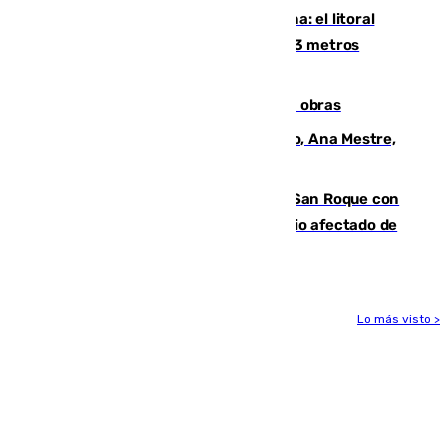
Julio supera a junio en basura marina: el litoral
occidental malagueño recoge más de 33 metros
cúbicos de residuos
El Cádiz se afila ante un Granada en obras
La nueva presidenta del Parlamento, Ana Mestre,
hace parada institucional en Cádiz
Estabilizado el incendio forestal de San Roque con
19 familias aún desalojadas y un domicilio afectado de
gravedad
Lo más visto >
Más noticias
Ver más >