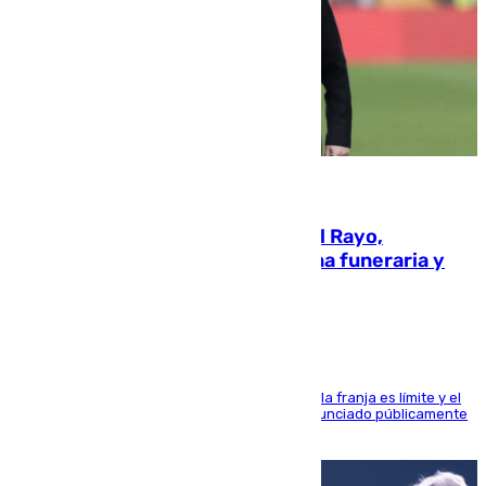
05.08.2026
Raúl Martín Presa, Presidente del Rayo,
amenazado de muerte: una corona funeraria y
pintadas con su nombre
La situación con los aficionados del cuadro de la franja es límite y el
máximo mandatario del club madrileño ha denunciado públicamente
que está recibiendo amenazas de muerte