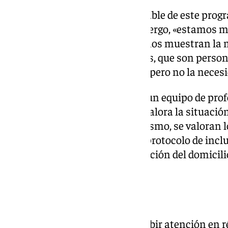
Según ha destacado el responsable de este progra
Cuidados Paliativos, Antonio Llergo, «estamos m
porque sabemos que los datos nos muestran la m
prestamos a nuestros pacientes, que son person
requiere una gran complejidad, pero no la necesid
Para ello, el hospital ha creado un equipo de pro
Enfermería que cada mañana valora la situación 
están en esta modalidad. Asimismo, se valoran l
incluirse y si es así, se inicia el protocolo de inc
formación del paciente o valoración del domicili
entre otros.
Perfil
Los pacientes candidatos a recibir atención en 