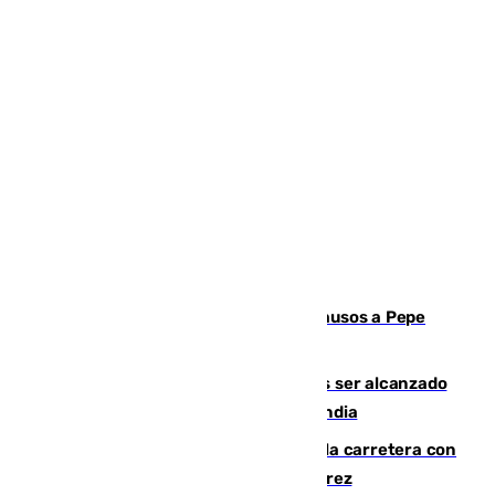
Granada despide con lágrimas y aplausos a Pepe
Habichuela
Un futbolista de 24 años muere tras ser alcanzado
por un rayo durante un partido en Tailandia
Muere un conductor tras salirse de la carretera con
su turismo en la A-480 a la altura de Jerez