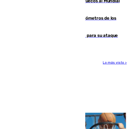
Podemos contra la candidatura de Marruecos al Mundial
2030
Diputación limpia de residuos 170 kilómetros de los
principales caminos del Rocío en Sevilla
El Real Madrid ficha a Yan Diomande para su ataque
por 125 millones
Lo más visto >
Más noticias
Ver más >