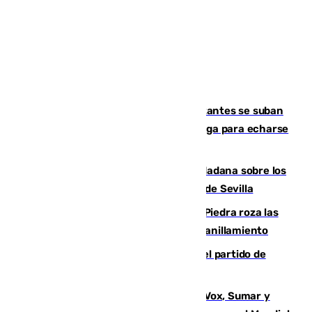
Un cartel intenta evitar que los visitantes se suban
encima de los leones del Puerto de Málaga para echarse
una foto
PSOE y Vox critican la consulta ciudadana sobre los
toldos que ha lanzado el Ayuntamiento de Sevilla
La laguna malagueña de Fuente de Piedra roza las
30.000 parejas de flamencos antes del anillamiento
Sigue en directo la retransmisión del partido de
pretemporada Málaga-Al-Arabi
La crisis migratoria de Ceuta une a Vox, Sumar y