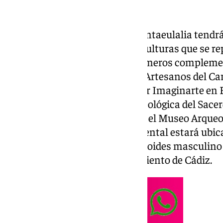
semana repleta de actividades.
La obra del artista Alejandro Santaeulalia tendrá
principal de un conjunto de esculturas que se rep
capital. Estos monumentos efímeros complemen
creatividad de la Asociación de Artesanos del Car
Dios Ptah será puesto en pie por Imaginarte en
interpretación de la pieza arqueológica del Sace
solar de la ciudad y expuesta en el Museo Arqueo
la cabeza masculina fenicia oriental estará ubica
bustos de los sarcófagos antropoides masculino
Juan de Dios frente al Ayuntamiento de Cádiz.