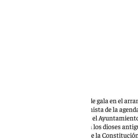
Miguel Alfonso
martes, 10 septiembre 2024, 22:47
Compartir:
Las Puertas de Tierra se visten de gala en el ar
Cádiz Fenicia, que será protagonista de la agend
septiembre. Durante estos días, el Ayuntamient
monumento efímero dedicado a los dioses antig
la ciudad que ocupará la Plaza de la Constituci