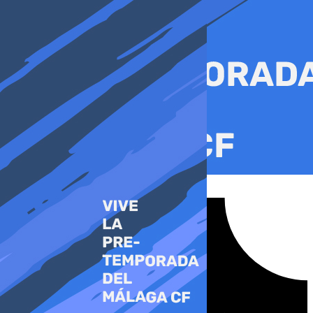
Ir
al
contenido
Tiktok