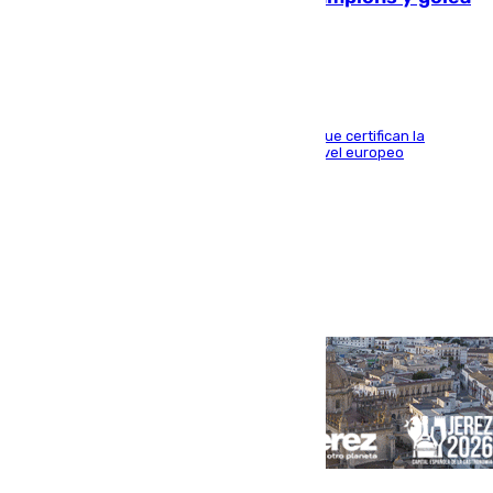
al Arsenal en Dublín (1-3)
Riquelme, Deossa y Fornals firman los tantos que certifican la
superioridad bética ante un rival de máximo nivel europeo