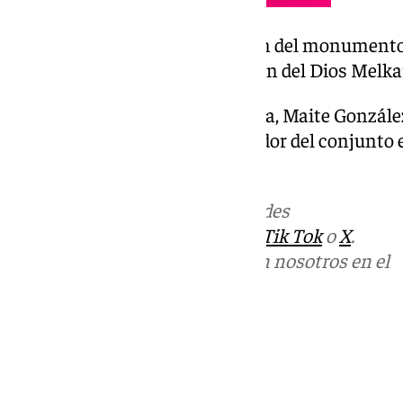
Destaca también una extensión del monumento d
en San Antonio con la recreación del Dios Melka
La teniente de alcalde de Cultura, Maite González
estructura junto al artista creador del conjunto 
atractivo de la propuesta.
Más noticias de
101TV
en las redes
sociales:
Instagram
,
Facebook
,
Tik Tok
o
X
.
Puedes ponerte en contacto con nosotros en el
correo
informativos@101tv.es
Tags:
Últimas noticias