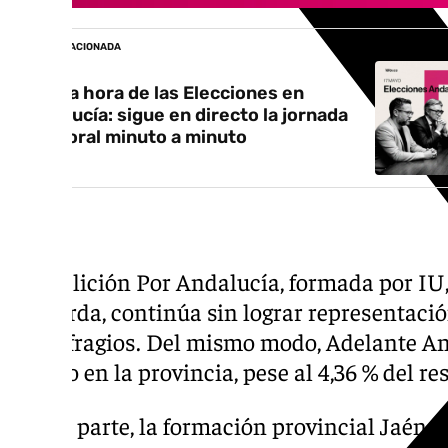
NOTICIA RELACIONADA
Última hora de las Elecciones en
Andalucía: sigue en directo la jornada
electoral minuto a minuto
La coalición Por Andalucía, formada por IU
izquierda, continúa sin lograr representaci
los sufragios. Del mismo modo, Adelante A
escaño en la provincia, pese al 4,36 % del re
Por su parte, la formación provincial Jaén