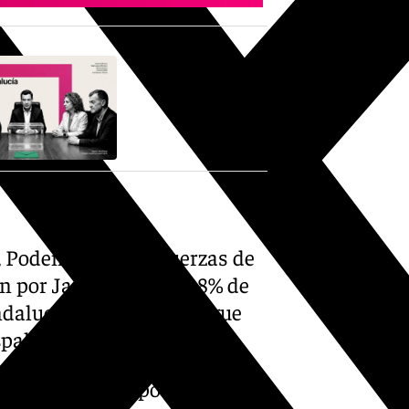
, Podemos y otras fuerzas de
ón por Jaén, con un 5,08% de
ndalucía tampoco consigue
spaldo electoral.
 Merece Más tampoco entra en