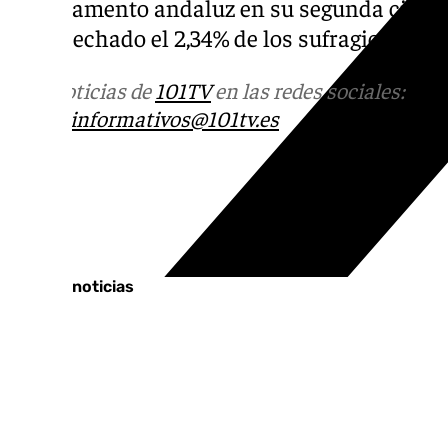
el Parlamento andaluz en su segunda cita 
ha cosechado el 2,34% de los sufragios.
Más noticias de
101TV
en las redes sociales:
Ins
correo
informativos@101tv.es
Tags:
Jaén
Últimas noticias