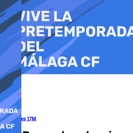
Ir
al
contenido
Elecciones 17M