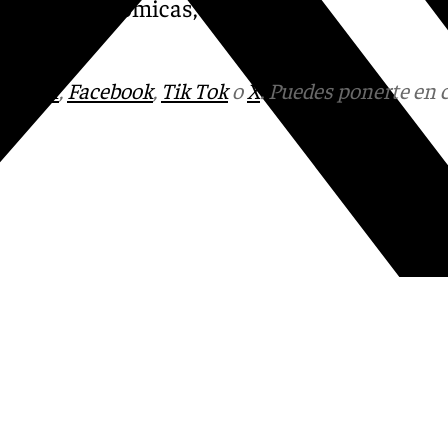
con las autonómicas, aunque
tagram
,
Facebook
,
Tik Tok
o
X
. Puedes ponerte en 