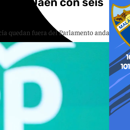
cia de Jaén con seis
cía quedan fuera del Parlamento andaluz.