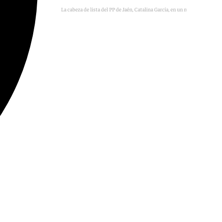
La cabeza de lista del PP de Jaén, Catalina García, en un mitin electoral.
Foto: E.P.