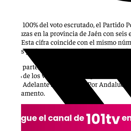
Con el 100% del voto escrutado, el Partido 
andaluzas en la provincia de Jaén con seis e
votos. Esta cifra coincide con el mismo nú
los seis parlamentarios en las elecciones d
Por su parte, el PSOE queda como segunda f
27,28% de los votos, mientras que Vox logra 
apoyo. Adelante Andalucía y Por Andalucía
el Parlamento.