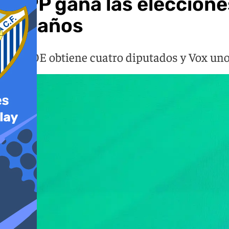
El PP gana las eleccione
escaños
El PSOE obtiene cuatro diputados y Vox un