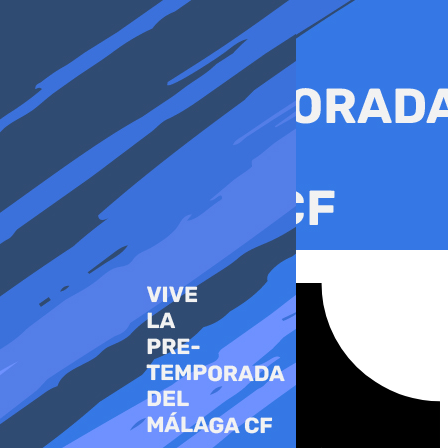
Ir
al
contenido
Tiktok