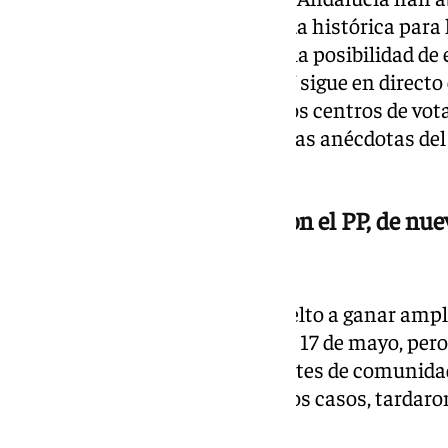
horas dando inicio a una jornada histórica para 
millones de ciudadanos tienen la posibilidad de 
Parlamento autonómico. 101TV sigue en directo 
desde la apertura de los primeros centros de vota
con los datos de participación, las anécdotas del 
marca esta cita con las urnas.
Vox tiene la llave: el pacto con el PP, de nu
elecciones
El PP de Juanma Moreno ha vuelto a ganar ampl
autonómicas en Andalucía este 17 de mayo, pero n
pacto con Vox tras los precedentes de comuni
y Castilla León, donde en algunos casos, tardar
conformar gobierno.