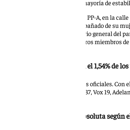
ganar las elecciones con una «mayoría de estabil
Ha llegado a la sede regional del PP-A, en la call
pasadas las 20.00 horas, acompañado de su mujer
puertas le esperaban el secretario general del pa
campaña, Antonio Repullo, y otros miembros de s
escrutinio de las elecciones.
Primeros datos oficiales con el 1,54% de lo
Ya están aquí los primeros datos oficiales. Con el
PP obtiene 44 escaños, el PSOE 37, Vox 19, Adela
4.
El PP repetiría la mayoría absoluta según 