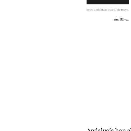
Los principales candidatos en las elecciones andaluzas este 17 de mayo.
Ana Gálvez
101 TV
domingo, 17 mayo 2026, 11:05
Compartir:
Los colegios electorales de toda Andalucía han a