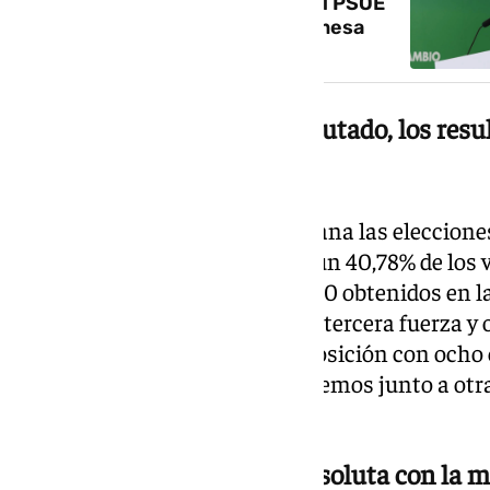
después de que la candidata del PSOE
por Granada se equivocara de mesa
Con casi el 72% del voto escrutado, los res
modificaciones
Con el 71,74% escrutado, el PP gana las eleccio
consigue 52 escaños, logrando un 40,78% de los 
diputados -uno menos que los 30 obtenidos en l
autonómicas-, Vox repite como tercera fuerza y 
Andalucía consigue la cuarta posición con ocho 
Andalucía, que integra IU y Podemos junto a otra
cuatro diputados.
El PP acaricia la mayoría absoluta con la m