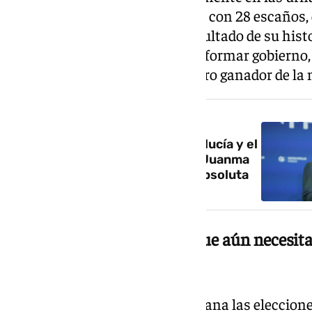
mantiene como segunda fuerza con 28 escaños, 
comicios y firmando el peor resultado de su histo
crecimiento, será decisivo para formar gobierno
Andalucía se convierte en el claro ganador de la
NOTICIA RELACIONADA
Victoria amarga del PP en Andalucía y el
PSOE firma su peor resultado: Juanma
Moreno se queda sin mayoría absoluta
El PP gana un escaño, aunque aún necesita
absoluta
Con el 87,02% escrutado, el PP gana las eleccio