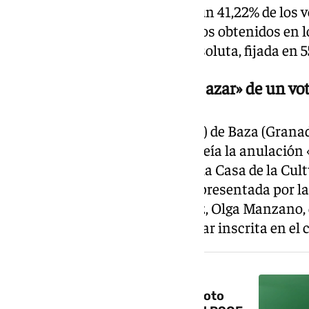
consigue 53 escaños, logrando un 41,22% de los v
menos que los 58 parlamentarios obtenidos en lo
dos diputados de la mayoría absoluta, fijada en 
Suspendida la anulación «al azar» de un v
La Junta Electoral de Zona (JEZ) de Baza (Grana
ejecución de la medida que preveía la anulación 
correspondiente a la Mesa 1 de la Casa de la Cul
decisión llega tras la denuncia presentada por la
Granada al Parlamento andaluz, Olga Manzano, q
urna de dicha mesa pese a figurar inscrita en el 
NOTICIA RELACIONADA
Suspenden la anulación de un voto