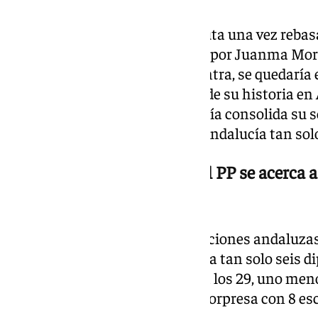
El PP acaricia la mayoría absoluta una vez rebas
concreto, la formación liderada por Juanma Mor
este momento. El PSOE, por contra, se quedaría 
constituirían el peor resultado de su historia en 
mientras que Adelante Andalucía consolida su s
butacas en el Parlamento. Por Andalucía tan sol
29,67% del voto escrutado: el PP se acerca 
se confirma como sorpresa
El Partido Popular gana las elecciones andaluzas
30% del voto escrutado. Estaría a tan solo seis d
mientras que el PSOE cae hasta los 29, uno meno
Adelante Andalucía da la gran sorpresa con 8 es
los cuatro.