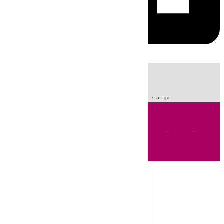
HOY
|
Sucesos
Incendios
Fútbol
Crisis Migratoria en Ceuta
LaLiga
Andalucía