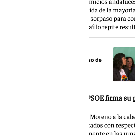
escrutinio de los votos en los comicios andaluce
PP, que se materializa en la pérdida de la mayor
lidera José Ignacio García da un sorpaso para co
política andaluza; por detrás, Maíllo repite resu
NOTICIA RELACIONADA
La izquierda crece con el impulso de
Adelante Andalucía
Victoria amarga del PP y el PSOE firma su 
El Partido Popular, con Juanma Moreno a la cab
absoluta tras perder cinco diputados con respect
aunque vuelve a ganar holgadamente en las urnas