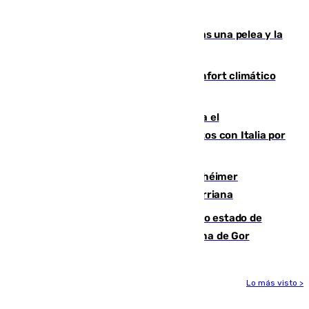
ensayo (1-2)
Tensión en la prisión de Alhaurín tras una pelea y la
incautación de un punzón
Málaga contabiliza 148 zonas de confort climático
para enfrentar las altas temperaturas
Marlaska notifica a la Unión Europea el
restablecimiento de controles fronterizos con Italia por
vía aérea y marítima
Hallan sin vida al granadino con Alzhéimer
desaparecido hace una semana en Churriana
Encuentran un cadáver en avanzado estado de
descomposición en la localidad granadina de Gor
Lo más visto >