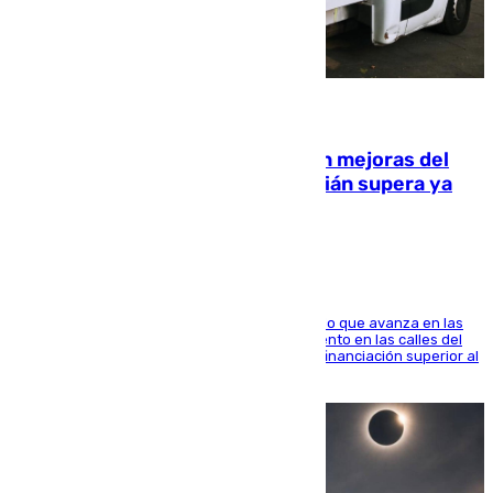
08.08.2026
La inversión del Ayuntamiento en mejoras del
entorno del Prado de San Sebastián supera ya
1.600.000 euros
El consistorio, a través de Emasesa, ha indicado que avanza en las
obras de renovación de las redes de saneamiento en las calles del
entorno del Prado, contando la zona con una financiación superior al
millón y medio de euros