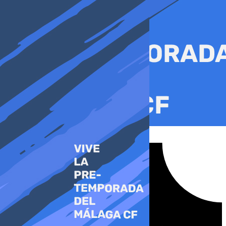
Ir
al
contenido
Tiktok