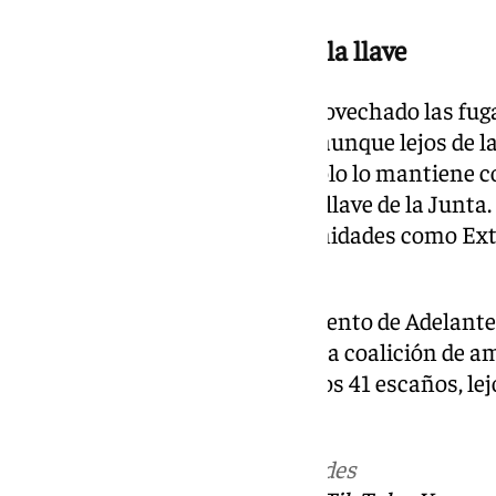
Vox apenas sube, pero tiene la llave
Pero no solo la izquierda ha aprovechado las fuga
pretensiones, también lo hizo, aunque lejos de l
embargo, un diputado que no solo lo mantiene co
Andalucía, sino que le otorga la llave de la Jun
como ya sucede en otras comunidades como Ext
composición del Gobierno.
La izquierda, a pesar del incremento de Adelante
de formar equipo con el PSOE. La coalición de 
Andalucía tan solo alcanzaría los 41 escaños, lej
mayoría absoluta.
Más noticias de
101TV
en las redes