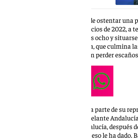
Adelante Andalucía ha pasado de ostentar una p
dos parlamentarios en los comicios de 2022, a 
seis diputados para alcanzar los ocho y situars
Vox. Deja debajo a Por Andalucía, que culmina l
fuerza en el Parlamento, pero sin perder escaños
Quien sí vio cómo se le escapaba parte de su rep
damnificado del despegue de Adelante Andalucía.
resultado de su historia en Andalucía, después d
en 30 escaños. Esta vez, ni para eso le ha dado. 