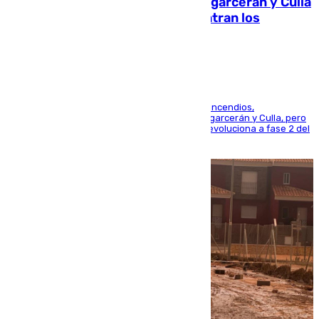
Incendios de Castellón: Sierra Engarcerán y Culla
evolucionan positivamente y centran los
esfuerzos en Tírig
La UME se suma al operativo de control de los incendios,
progresando adecuadamente los de Sierra Engarcerán y Culla, pero
centrando todo el empeño en el de Culla, que evoluciona a fase 2 del
PEIF