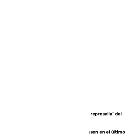
Italia responde ante las "medidas de represalia" del
Gobierno de Sánchez
El Sevilla se desinfla ante el Leverkusen en el último