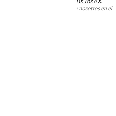
sociales:
Instagram
,
Facebook
,
Tik Tok
o
X
.
Puedes ponerte en contacto con nosotros en el
correo
informativos@101tv.es
Tags:
Adelante Andalucía
Elecciones Andalucía
Últimas noticias