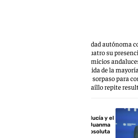
La izquierda crece en la comunidad autónoma co
Andalucía, que multiplica por cuatro su presenci
escrutinio de los votos en los comicios andaluce
PP, que se materializa en la pérdida de la mayor
lidera José Ignacio García da un sorpaso para co
política andaluza; por detrás, Maíllo repite resu
NOTICIA RELACIONADA
Victoria amarga del PP en Andalucía y el
PSOE firma su peor resultado: Juanma
Moreno se queda sin mayoría absoluta