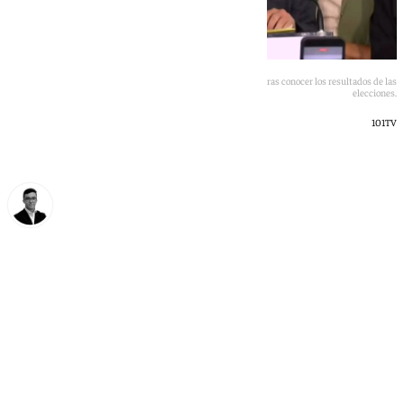
El candidato de Adelante Andalucía, José Ignacio García, tras conocer los resultados de las
elecciones.
101TV
Chema Ruiz
domingo, 17 mayo 2026, 23:15
Compartir: