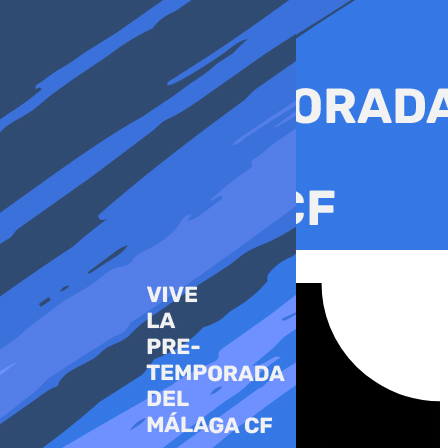
Ir
al
contenido
Tiktok