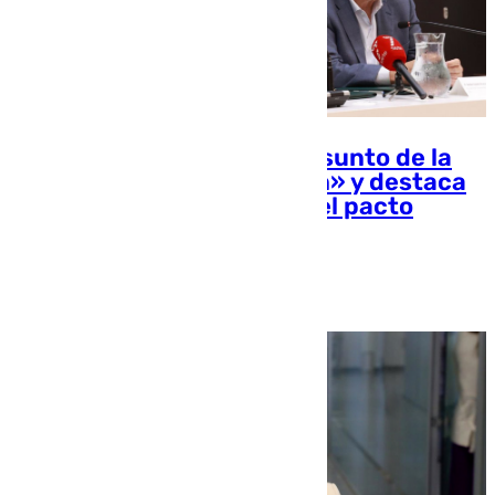
Antonio Sanz dice que el asunto de la
mezquita «tendrá solución» y destaca
que Vox lo «desvincula» del pacto
andaluz
Enrique Rodríguez