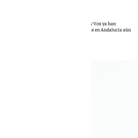
Ignacio Pérez
En otras comunidades donde gobiernan PP y Vox ya han
rechazado esta entrada de migrantes, aunque en Andalucía aún
guardan silencio