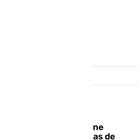
Andalucía
El Puerto de Cádiz tiene
anunciadas 351 escalas de