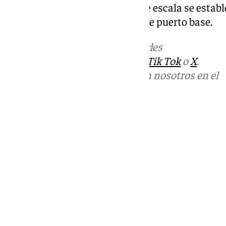
por crucerista y día en puerto de escala se establ
hasta los 200 euros en el caso de puerto base.
Más noticias de
101TV
en las redes
sociales:
Instagram
,
Facebook
,
Tik Tok
o
X
.
Puedes ponerte en contacto con nosotros en el
correo
informativos@101tv.es
Tags:
Últimas noticias