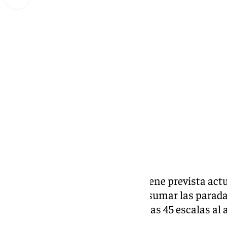
Lynx Devs
lunes, 23 diciembre 2024, 11:07
Compartir:
El Puerto de la Bahía de
Cádiz
tiene prevista act
para 2025, a las que habría que sumar las paradas
de Cadix, que viene haciendo unas 45 escalas al 