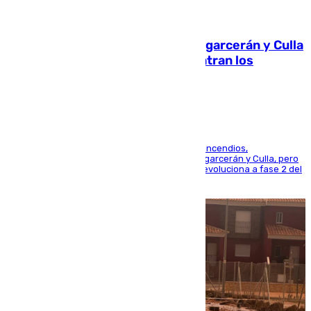
08.08.2026
Incendios de Castellón: Sierra Engarcerán y Culla
evolucionan positivamente y centran los
esfuerzos en Tírig
La UME se suma al operativo de control de los incendios,
progresando adecuadamente los de Sierra Engarcerán y Culla, pero
centrando todo el empeño en el de Culla, que evoluciona a fase 2 del
PEIF