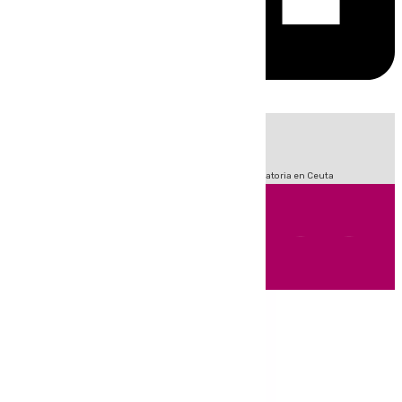
HOY
|
Sucesos
Fútbol
LaLiga
Primera División
Crisis Migratoria en Ceuta
Andalucía