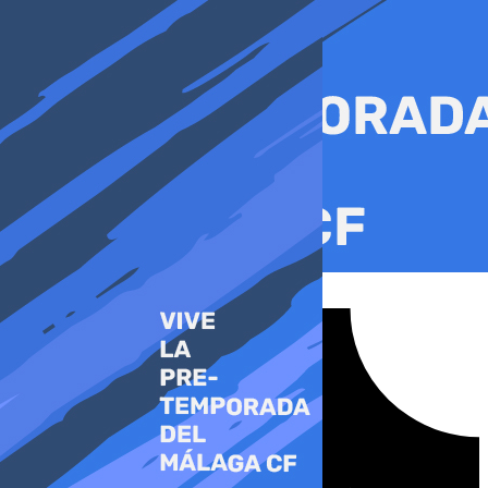
Ir
al
contenido
Tiktok