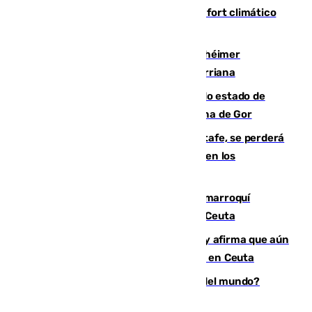
Málaga contabiliza 148 zonas de confort climático
para enfrentar las altas temperaturas
Hallan sin vida al granadino con Alzhéimer
desaparecido hace una semana en Churriana
Encuentran un cadáver en avanzado estado de
descomposición en la localidad granadina de Gor
Christantus Uche, delantero del Getafe, se perderá
toda la temporada por varias fracturas en los
ligamentos de su rodilla derecha
Expulsado de España un ciudadano marroquí
condenado por allanar una vivienda en Ceuta
Vivas niega la versión del Gobierno y afirma que aún
quedan entre 8.000 y 11.000 migrantes en Ceuta
¿Es Tadej Pogacar el mejor ciclista del mundo?