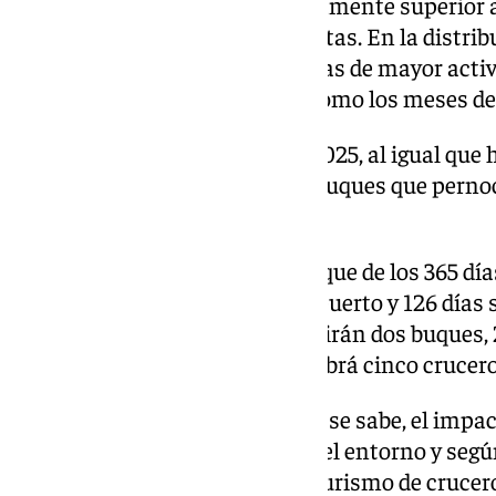
número de pasajeros será ligeramente superior a
contabilizaron 679.648 cruceristas. En la distri
siendo la primavera y el otoño las de mayor acti
enero y febrero se mantienen como los meses de
La APBC ha destacado que en 2025, al igual que 
vuelven a anunciarse algunos buques que pernoc
concreto, el doble que este año.
Del mismo modo, ha resaltado que de los 365 días
no habrá ningún crucero en el puerto y 126 días 
Además, 57 días del año coincidirán dos buques, 
días se esperan cuatro y uno habrá cinco cruceros
La APBC ha indicado que, como se sabe, el impac
especialmente significativo en el entorno y segú
la Junta de Andalucía sobre el turismo de crucero