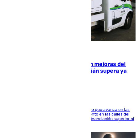
08.08.2026
La inversión del Ayuntamiento en mejoras del
entorno del Prado de San Sebastián supera ya
1.600.000 euros
El consistorio, a través de Emasesa, ha indicado que avanza en las
obras de renovación de las redes de saneamiento en las calles del
entorno del Prado, contando la zona con una financiación superior al
millón y medio de euros