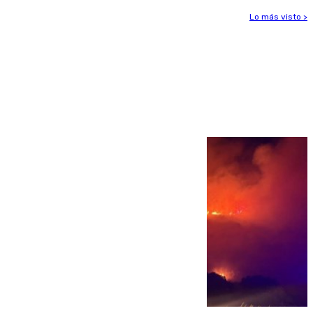
Lo más visto >
Más noticias
Ver más >