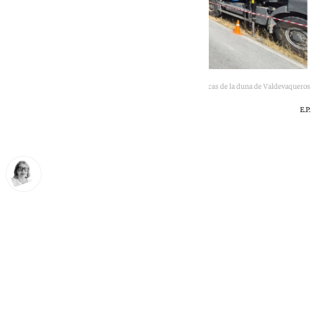
Endesa retira las torres eléctricas de la duna de Valdevaqueros
E.P.
Ana Villalta
jueves, 18 junio 2026, 22:26
Compartir: