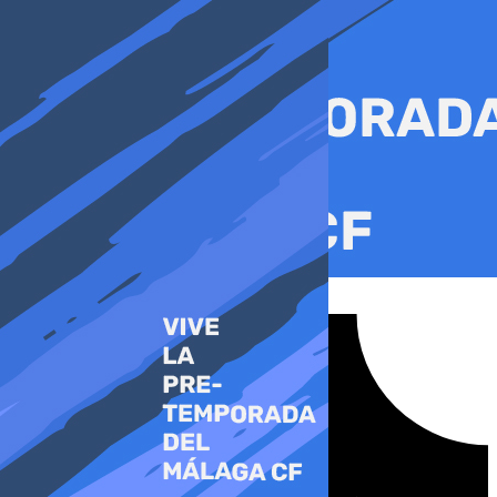
Ir
al
contenido
Tiktok