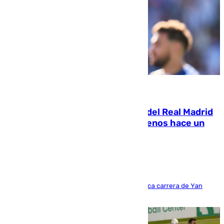
07.08.2026
El fichaje más caro de la historia del Real Madrid
costaba 105 millones de euros menos hace un
año y jugaba en Leganés
Del filial pepinero a récord absoluto: la meteórica carrera de Yan
Diomande en solo doce meses