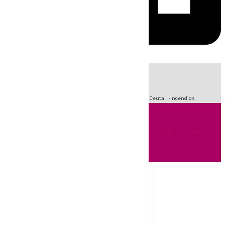
HOY
|
Fútbol
Sucesos
Primera División
Crisis Migratoria en Ceuta
Incendios
Andalucía