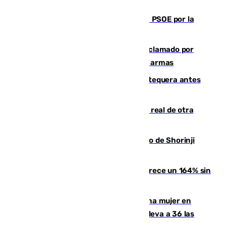
Vuelve el duelo dialéctico entre PP y PSOE por la
financiación de las autonomías
Detienen en Málaga a un fugitivo reclamado por
Colombia por homicidio y transporte de armas
Prueba final del Granada ante el Antequera antes
del inicio de la Liga
Ceuta se prepara ante la posibilidad real de otra
entrada masiva el 15 de agosto
Cártama, protagonista en el Europeo de Shorinji
Kempo celebrado en Berlín
La llegada de inmigrantes a Ceuta crece un 164% sin
contar la entrada masiva
Igualdad confirma el asesinato de una mujer en
Benahavís como violencia machista y eleva a 36 las