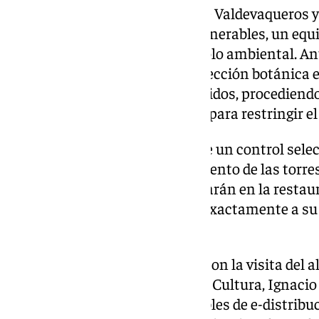
Debido al alto valor ecológico de Valdevaqueros y
vegetales catalogadas como vulnerables, un equip
labores bajo un estricto protocolo ambiental. Ant
operarios realizaron una prospección botánica e
señalizar los ejemplares protegidos, procedien
riguroso de las zonas sensibles para restringir e
Durante el proceso se mantiene un control select
generados por el desmantelamiento de las torres
estructuras, las tareas se centrarán en la restau
objetivo de devolver el espacio exactamente a su 
preservación del hábitat.
El arranque de las obras contó con la visita del a
Santos, y el concejal de Playas y Cultura, Ignaci
las tareas junto a los responsables de e-distribu