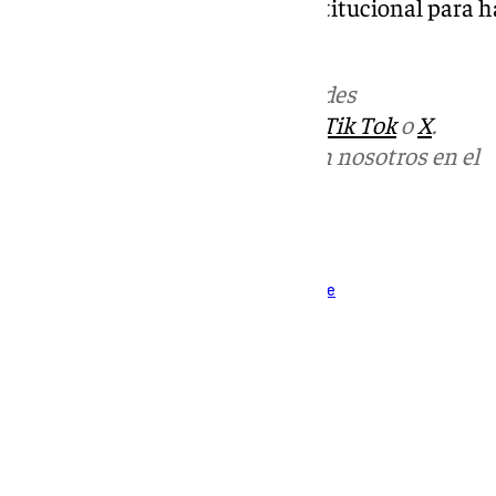
destacando la colaboración institucional para h
este valioso ecosistema.
Más noticias de
101TV
en las redes
sociales:
Instagram
,
Facebook
,
Tik Tok
o
X
.
Puedes ponerte en contacto con nosotros en el
correo
informativos@101tv.es
Tags:
Cádiz
Campo de Gibraltar
Medio Ambiente
Últimas noticias