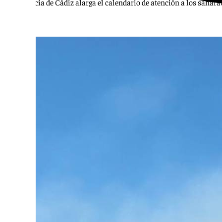
La provincia de Cádiz alarga el calendario de atención a los sahara