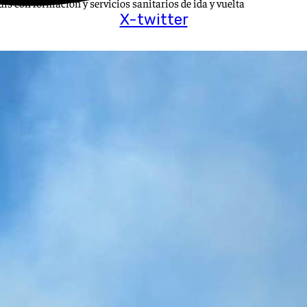
uis con formación y servicios sanitarios de ida y vuelta
X-twitter