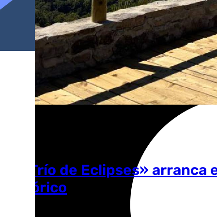
El «Trío de Eclipses» arranca 
histórico
Ana Villalta