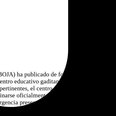
 (BOJA) ha publicado de forma
centro educativo gaditano.
pertinentes, el centro de
minarse oficialmente CEIP
urgencia presentada por el
ar tras conocerse una