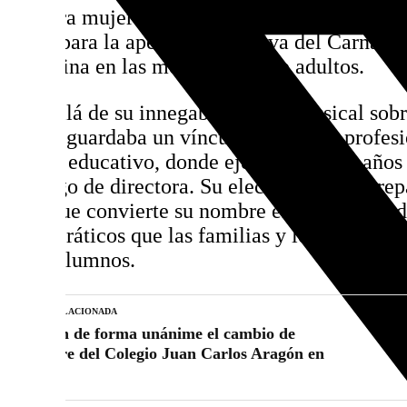
primera mujer en ganar el prestigioso Antifa
clave para la apertura definitiva del Carnaval
femenina en las modalidades de adultos.
Más allá de su innegable legado musical sobre
Moral guardaba un vínculo humano y profesi
centro educativo, donde ejerció durante año
el cargo de directora. Su elección no solo rep
sino que convierte su nombre en el símbolo d
democráticos que las familias y los docentes
a sus alumnos.
NOTICIA RELACIONADA
Avalan de forma unánime el cambio de
nombre del Colegio Juan Carlos Aragón en
Cádiz