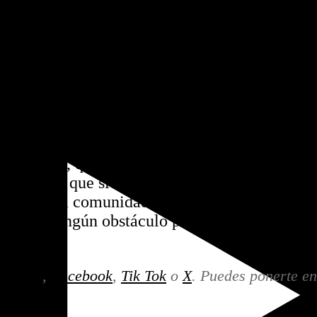
torio reaccionó de inmediato
iba a realizar a las puertas
ierno local canceló la
ba a lucir en el suelo de la
«paseo de la fama» de los
econoció públicamente que
el colegio, que originalmente
a asumió que si la figura de
ánime de la comunidad
pondría ningún obstáculo para
tagram
,
Facebook
,
Tik Tok
o
X
. Puedes ponerte en