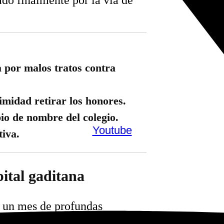
 de titularidad
r malos tratos contra
midad retirar los honores.
io de nombre del colegio.
Youtube
tiva.
pital gaditana
a un mes de profundas
. Tras revelarse el historial de