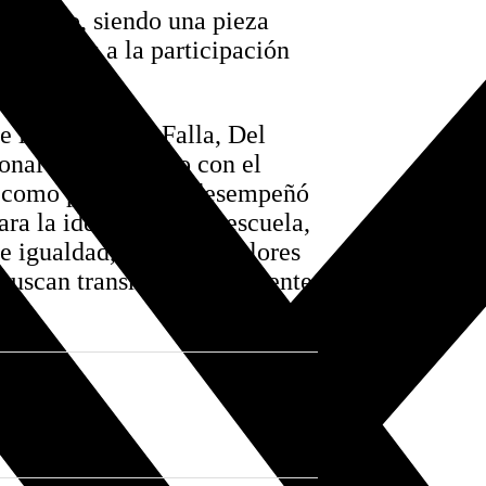
z de Oro, siendo una pieza
 de Cádiz a la participación
 las tablas del Falla, Del
onal muy estrecho con el
s como profesora y desempeñó
ara la identidad de la escuela,
e igualdad, respeto y valores
 buscan transmitir diariamente