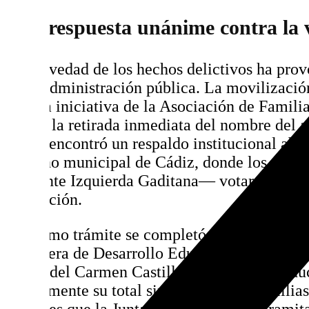
Una respuesta unánime contra la v
La gravedad de los hechos delictivos ha pro
en la administración pública. La movilizaci
aulas a iniciativa de la Asociación de Famil
exigió la retirada inmediata del nombre del a
social encontró un respaldo institucional ab
el pleno municipal de Cádiz, donde los tres
Adelante Izquierda Gaditana— votaron de fo
sustitución.
El último trámite se completó el pasado 23 de
consejera de Desarrollo Educativo y Formaci
María del Carmen Castillo. La titular de Ed
previamente su total sintonía con las familia
nombres que la Junta de Andalucía ha tramita