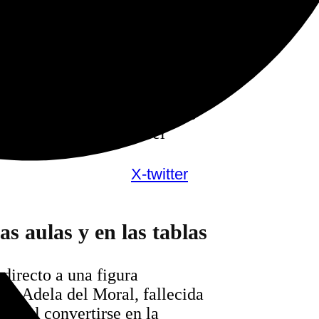
a contra el músico fallecido.
sto en contacto con el
a conocer los plazos de
e los cambios burocráticos que
r externa pasando por IPASE y
llevarse a cabo. De momento
es cercanas, «avanzar el
X-twitter
s aulas y en las tablas
directo a una figura
al. Adela del Moral, fallecida
ana al convertirse en la