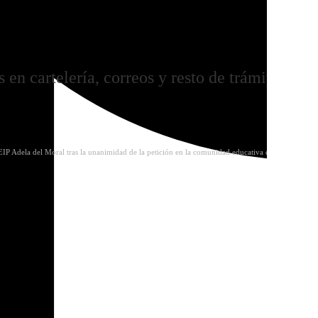
clatura del CEIP Juan
 en cartelería, correos y resto de trámites
P Adela del Moral tras la unanimidad de la petición en la comunidad educativa e instituciones
Archivo