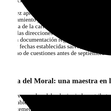
sentencia condenatoria por violencia machist
Una vez aprobado en el BOP, 101tv se ha pue
Ayuntamiento y la Delegación Territorial par
retirada de la cartelería e implementación d
desde las direcciones de mail a la cartelerái
todo la documentación reglamentaria deben 
no hay fechas establecidas salvo, según fuent
máximo de cuestiones antes de septiembre».
Adela del Moral: una maestra en la
El nuevo nombre del colegio rinde un tributo 
intachable de la enseñanza y de la cultura loc
recientemente, hizo historia en la fiesta gadit