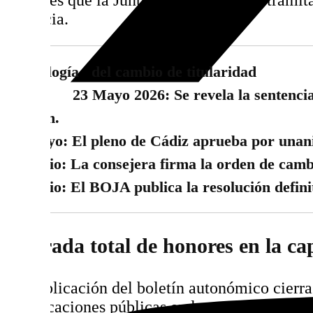
urgencia.
Cronología del cambio
23 Mayo 2026: Se revela la sentencia po
Aragón.
28 Mayo: El pleno de Cádiz aprueba por unani
23 Junio: La consejera firma la orden de camb
29 Junio: El BOJA publica la resolución defini
Retirada total de honores en la ca
La publicación del boletín autonómico cierr
rectificaciones públicas en la capital gaditana