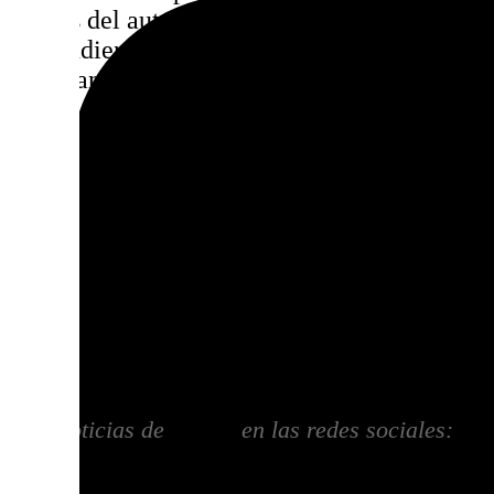
abusos del autor hacia su expareja, el consis
suspendiendo el gran homenaje central que se 
del Gran Teatro Falla. De igual forma, el gob
colocación de la estrella conmemorativa que i
plaza, dejando al polémico músico fuera del 
carnavaleros ilustres.
A nivel institucional, la propia consejera r
prefería recuperar la antigua denominación d
se llamaba «Andalucía». Sin embargo, la Junt
Adela del Moral contaba con el respaldo un
educativa, la administración autonómica no 
su ratificación.
Más noticias de
101TV
en las redes sociales:
Ins
correo
informativos@101tv.es