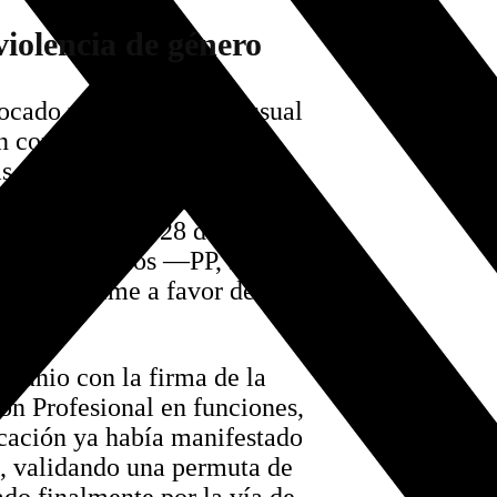
iolencia de género
vocado una velocidad inusual
ón comenzó en las propias
ias del Alumnado (AFA), que
utor gaditano. Esta propuesta
soluto el pasado 28 de mayo en
 grupos políticos —PP, PSOE y
rma unánime a favor de la
 junio con la firma de la
ón Profesional en funciones,
ucación ya había manifestado
s, validando una permuta de
do finalmente por la vía de