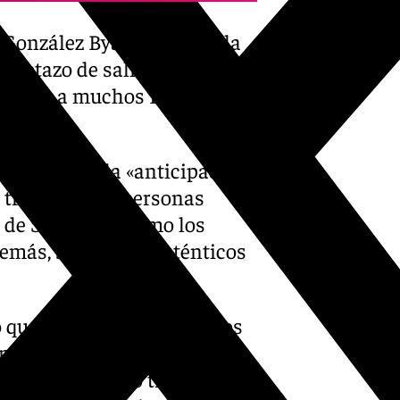
González Byass acoja en la
oletazo de salida de la
o junto a muchos Reyes
 a la llegada «anticipada y
 través de las personas
s de Seguridad como los
emás, siendo los auténticos
o que tanto los Reyes Magos
zanos que durante muchos
n participando o trabajando,