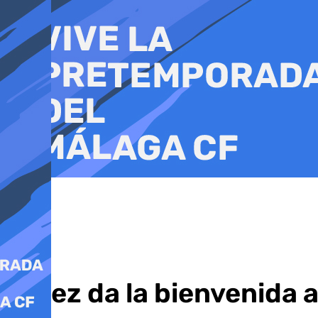
Ir
al
contenido
Jerez da la bienvenida 