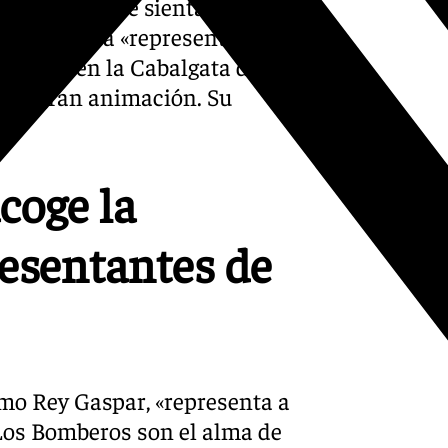
ue este año se sientan
o que Barba «representa a los
aliendo en la Cabalgata de
 una gran animación. Su
coge la
resentantes de
omo Rey Gaspar, «representa a
 Los Bomberos son el alma de