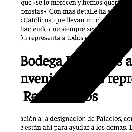
por lo que «se lo merecen y hemos querido q
protagonistas». Con más detalle ha señalad
Scouts Católicos, que llevan muchos años s
Jerez, haciendo que siempre sea alegre con
elección representa a todos ellos».
La Bodega Los Reyes a
bienvenida de los rep
los Reyes Magos
En relación a la designación de Palacios, c
los que están ahí para ayudar a los demás.