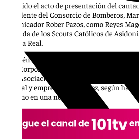
presidido el acto de presentación del canta
intendente del Consorcio de Bomberos, María
comunicador Rober Pazos, como Reyes Magos 
delegada de los Scouts Católicos de Asidoni
Cartera Real.
También han asistido a este acto prenavid
de la Corporación Municipal, así como los 
de la Asociación de Reyes Magos y represent
cultural y empresarial de Jerez, según ha de
jerezano en una nota.