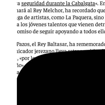
nuestra
seguridad durante la Cabalgata
«. E
encarnará al Rey Melchor, ha recordado que
una saga de artistas, como La Paquera, sino
joven, a los jóvenes talentos que vienen detr
compromiso de seguir apoyando a todos ell
Sobre Pazos, el Rey Baltasar, ha rememorado
comunicador jerezano lleva retransmitiendo
Magos, «por lo que se merecía sentirse prot
este año». Por último ha hecho referencia a 
atesora la Navidad en Jerez, desde el flame
potencial gastronómico, elementos que imp
de Jerez 2031, Capital Europea de la Cultur
paralelas de distinciones internacionales rel
gastronomía.