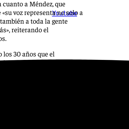
n cuanto a Méndez, que
 «su voz representa no solo a
Youtube
 también a toda la gente
ás», reiterando el
os.
 los 30 años que el
 la Cabalgata de Reyes
agonista de la Cabalgata de
la grandeza cultural que
nco, la zambomba y el
ulsan tanto la candidatura
a, como otras convocatorias
ativas al vino y a la