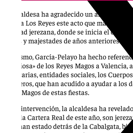
La alcaldesa ha agradecido un año más que 
Bodega Los Reyes este acto que marca el pist
Navidad jerezana, donde se inicia el camin
Magos y majestades de años anteriores.
Asimismo, García-Pelayo ha hecho referencia
silenciosa» de los Reyes Magos a Valencia, a
voluntarias, entidades sociales, los Cuerpo
Bomberos, que han acudido a ayudar a los d
Reyes Magos de estas fiestas.
En su intervención, la alcaldesa ha revelad
como la Cartera Real de este año, son jere
años han estado detrás de la Cabalgata, bie