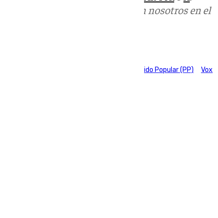
Puedes ponerte en contacto con nosotros en el
correo
informativos@101tv.es
Tags:
Juanma Moreno
Junta de Andalucía
Partido Popular (PP)
Vox
Últimas noticias