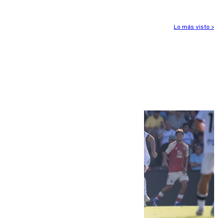
Lo más visto >
Más noticias
Ver más >