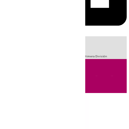
HOY
|
Fútbol
Sucesos
Crisis Migratoria en Ceuta
LaLiga
Primera División
Andalucía