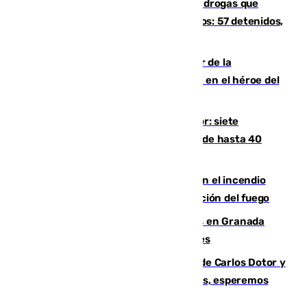
Desarticulada una red de tráfico de drogas que
introducía la mercancía desde Marruecos: 57 detenidos,
cuatro de ellos en Andalucía
Ferrán Torres, nombrado embajador de la
Comunidad Valenciana tras convertirse en el héroe del
Mundial
Andalucía sigue asfixiada por el calor: siete
provincias, en alerta por temperaturas de hasta 40
grados
Activado el nivel 2 de emergencia en el incendio
forestal de Niebla por la compleja evolución del fuego
Controlado un incendio de rastrojos en Granada
junto a la autovía y al Callejón de Nogales
Juanfran Funes, sobre las lesiones de Carlos Dotor y
Fernando Calero: “Estamos preocupados, esperemos
que no sea nada”