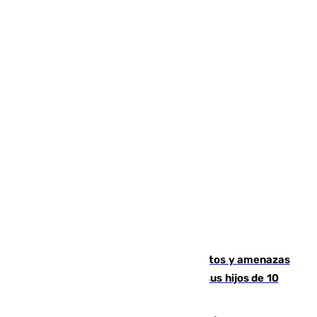
Detenido en Estepona por malos tratos y amenazas
de muerte a su pareja en presencia de sus hijos de 10
años y 11 meses