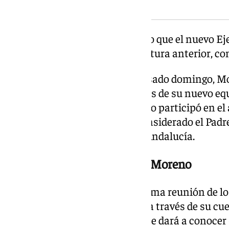
sin confirmar oficialmente
El propio Moreno ha adelantado que el nuevo E
consejerías respecto a la legislatura anterior, con
Desde que tomó posesión el pasado domingo, M
de su tiempo a cerrar los detalles de su nuevo eq
tarea se produjo el lunes, cuando participó en el
nacimiento de Blas Infante, considerado el Padre
celebrado en el Parlamento de Andalucía.
Agradecimiento de Juanma Moreno
Este miércoles se celebró la última reunión de lo
saliente. Moreno se pronunció a través de su cue
señalar que el nuevo Gobierno se dará a conocer 