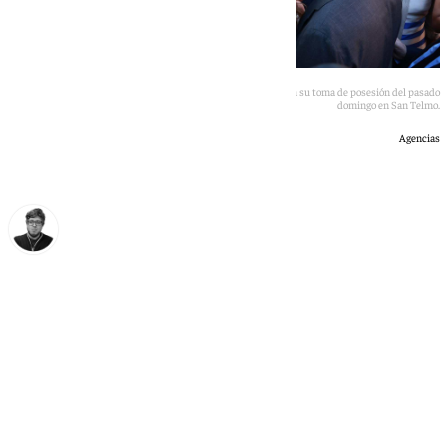
Juanma Moreno saluda a varios consejeros en funciones en su toma de posesión del pasado
domingo en San Telmo.
Agencias
Enrique Rodríguez
miércoles, 8 julio 2026, 20:34
Compartir: