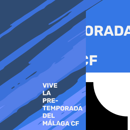
Ir
al
contenido
Tiktok