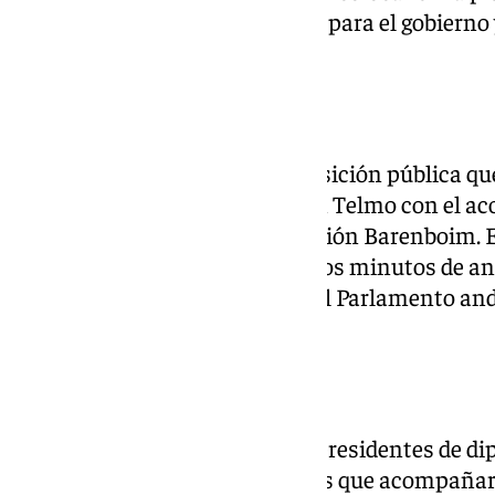
«Este acuerdo es el primer paso para el gobierno 
Andalucía», ha asegurado.
Un acto discreto
La ceremonia, con menos exposición pública que
celebrado en los jardines de San Telmo con el 
cuarteto de cuerda de la Fundación Barenboim. E
puntualidad, incluso con algunos minutos de ant
la conducción del presidente del Parlamento and
maestro de ceremonias.
Invitados y ausencias
Al acto han acudido alcaldes y presidentes de di
de la pasada legislatura y figuras que acompañar