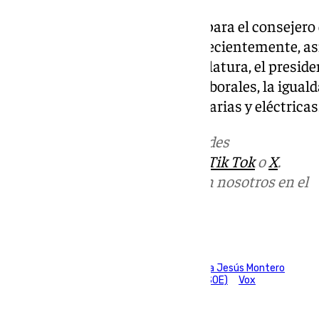
Moreno ha tenido un recuerdo para el consejero 
Gómez Villamandos, fallecido recientemente, as
Entre los retos de la nueva legislatura, el preside
artificial, los nuevos modelos laborales, la iguald
infraestructuras viarias, ferroviarias y eléctricas
Más noticias de
101TV
en las redes
sociales:
Instagram
,
Facebook
,
Tik Tok
o
X
.
Puedes ponerte en contacto con nosotros en el
correo
informativos@101tv.es
Tags:
Juanma Moreno
Junta de Andalucía
María Jesús Montero
Partido Popular (PP)
Partido Socialista (PSOE)
Vox
Últimas noticias