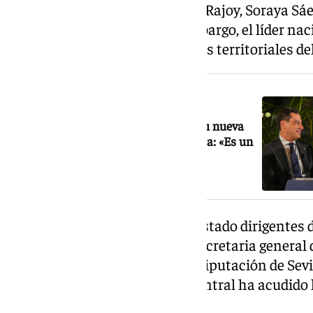
carrera política, como Mariano Rajoy, Soraya S
Báñez. No han acudido, sin embargo, el líder nac
Feijóo, ni ninguno de los barones territoriales de
NOTICIA RELACIONADA
Rajoy arropa a Juanma Moreno en su nueva
andadura como presidente de la Junta: «Es un
referente de sensatez»
Entre el público también han estado dirigentes 
expresidenta Susana Díaz, la secretaria general 
Montero, y el presidente de la Diputación de Sevi
representación del Gobierno central ha acudido 
Álvarez.