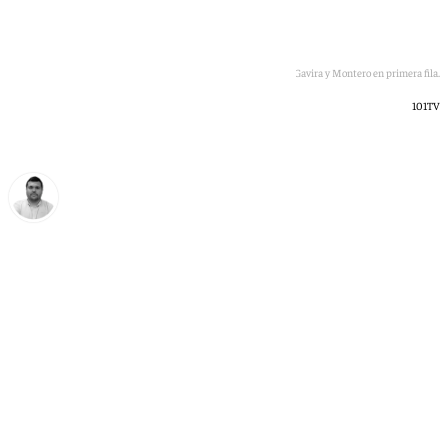
Juanma Moreno durante su toma de posesión con Gavira y Montero en primera fila.
101TV
Borja Gutiérrez
domingo, 5 julio 2026, 11:29
Compartir: