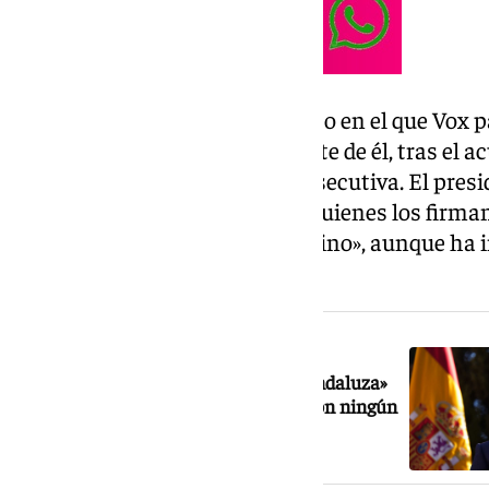
El mensaje llega en un momento en el que Vox p
fuera del Gobierno a formar parte de él, tras el 
investidura por tercera vez consecutiva. El pres
pactos no gustan al 100% ni a quienes los firman
algunas de sus ideas por el camino», aunque ha i
diálogo».
NOTICIA RELACIONADA
Juanma Moreno se aferra a la «vía andaluza»
como un proyecto «no excluyente» con ningún
ámbito político