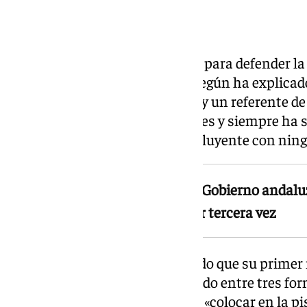
La vía andaluza
Moreno ha aprovechado el acto para defender l
«vía andaluza», el modelo que, según ha explicado
«una comunidad más próspera y un referente de 
ha subrayado que este modelo «es y siempre ha s
sanitarios, es inclusiva y no excluyente con ning
Vox entra por primera vez en el Gobierno andaluz
permitido investir a Moreno por tercera vez
El dirigente popular ha recordado que su prime
también comenzó con un acuerdo entre tres forma
sirvió, según ha defendido, para «colocar en la p