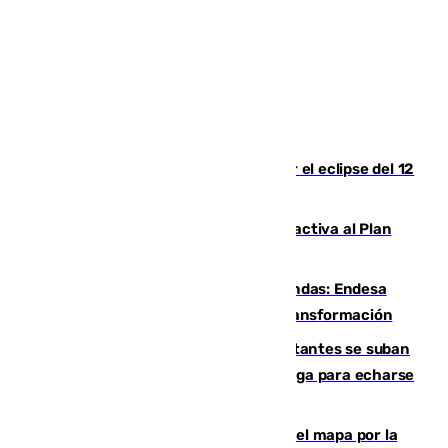
Estos son los mejores sitios para ver el eclipse del 12
de agosto en la provincia de Málaga
Otro incendio en Granada: el fuego activa al Plan
Infoca en Pinos Puente
Más potencia para las Tres Mil Viviendas: Endesa
pone en marcha un nuevo centro de transformación
Un cartel intenta evitar que los visitantes se suban
encima de los leones del Puerto de Málaga para echarse
una foto
Cádiz-Tinduf: veinte años cruzando el mapa por la