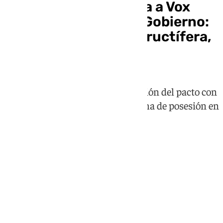
Juanma Moreno avisa a Vox
sobre su acuerdo de Gobierno:
«La legislatura será fructífera,
o no será»
El presidente condiciona la duración del pacto con
Vox a que dé resultados, en su toma de posesión en
los jardines de San Telmo