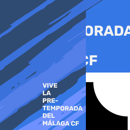
Ir
al
contenido
Tiktok