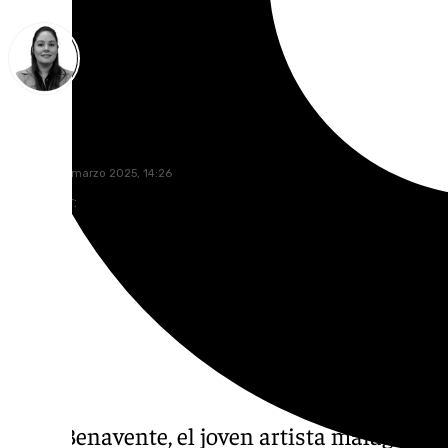
Vanesa Bueno
viernes, 28 marzo 2025, 14:26
Compartir:
Julio Benavente, el joven artista malagueñ