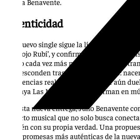
explica Benavente.
Autenticidad
Este nuevo single sigue la línea de sinceri
con ‘Rojo Rubí’, y confirma la evolución art
sonido cada vez más maduro, visceral y tran
no se esconden tras metáforas vacías: nace
experiencias reales, de heridas que aún due
en ‘Playa Las Negras’, se transforman en mú
Con esta nueva entrega, Julio Benavente c
proyecto musical que no solo busca conectar
también con su propia verdad. Una propues
de las promesas más auténticas de la nuev