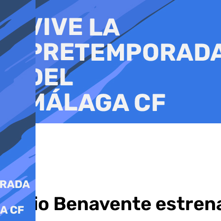
Ir
al
contenido
Julio Benavente estrena