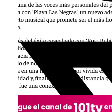
como una de las voces más personales del 
regresa con ‘Playa Las Negras’, un nuevo a
proyecto musical que promete ser el más h
carrera.
Después del éxito cosechado con ‘Rojo Rubí
la dualidad entre el deseo y el vacío emoci
más hacia la vulnerabilidad con un tema p
cargado de nostalgia y sentimientos reales. E
inspira en una historia de amor vivida en c
intensidad y, finalmente, por la distancia 
un día fue una conexión especial.