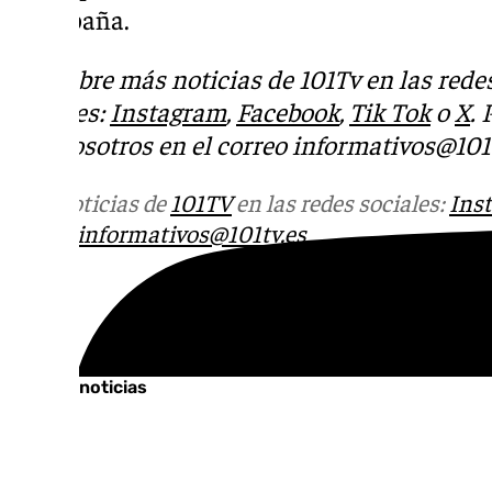
en España.
Descubre más noticias de 101Tv en las rede
sociales:
Instagram
,
Facebook
,
Tik Tok
o
X
.
con nosotros en el correo
informativos@101t
Más noticias de
101TV
en las redes sociales:
Ins
correo
informativos@101tv.es
Tags:
Últimas noticias