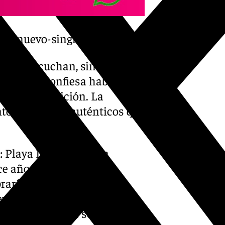
su-nuevo-single-rojo-rubi/
es la escuchan, sino que
io, quien confiesa haberse
o de composición. La
ntos íntimos y auténticos que
o: Playa Las Negras, en
ace años como posible
braría un significado tan
evara a escribir esta canción.
istoria le diera sentido”,