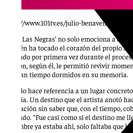
https://www.101tv.es/julio-benavente-lanza-
‘Playa Las Negras’ no solo emociona a quien
también ha tocado el corazón del propio Jul
quebrado por primera vez durante el proces
canción, según él, le permitió revivir mome
llevaban tiempo dormidos en su memoria.
El título hace referencia a un lugar concret
Almería. Un destino que el artista anotó h
inspiración sin saber que, con el tiempo, co
profundo. “Fue casi como si el destino me ll
El nombre ya estaba ahí, solo faltaba que la h