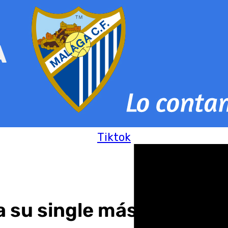
Tiktok
 su single más íntimo co