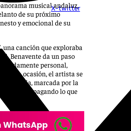
panorama musical andaluz,
X-twitter
delanto de su próximo
onesto y emocional de su
’, una canción que exploraba
onal, Benavente da un paso
rofundamente personal,
n esta ocasión, el artista se
arne propia, marcada por la
que terminó apagando lo que