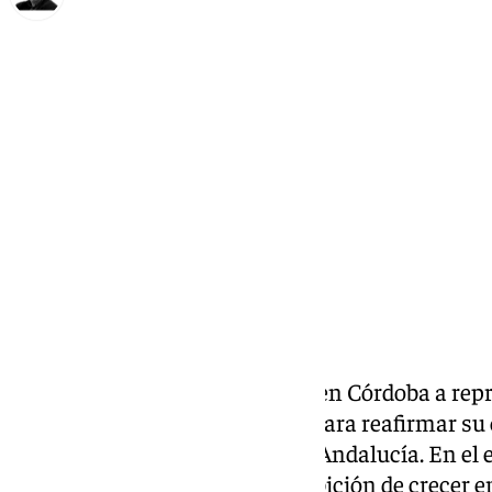
Francisco Marmolejo
martes, 14 octubre 2025, 13:01
Compartir:
Kutxabank
reunió este martes en Córdoba a repr
empresas locales y regionales para reafirmar su
económico de la provincia y de Andalucía. En el 
liderazgo en el mercado, su ambición de crecer e