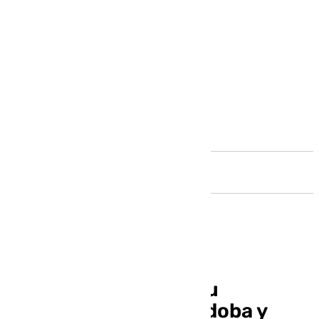
Andalucía
Kutxabank impulsa su
compromiso con Córdoba y