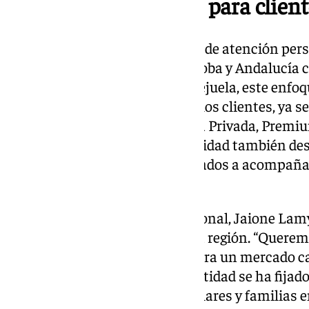
Un modelo avanzado para client
Kutxabank presentó su modelo de atención per
extensa red de oficinas en Córdoba y Andalucía c
avanzadas. Según Ruiz de Gordejuela, este enfo
adaptarse a las necesidades de los clientes, ya 
mediante servicios como Banca Privada, Premium
carteras personalizadas. La entidad también des
empresarial, con equipos dedicados a acompaña
proyectos financieros.
La directora de Banca Institucional, Jaione Lam
largo plazo de Kutxabank con la región. “Queremo
con propuestas innovadoras para un mercado cad
Para el período 2025-2027, la entidad se ha fij
la inversión crediticia a particulares y familias 