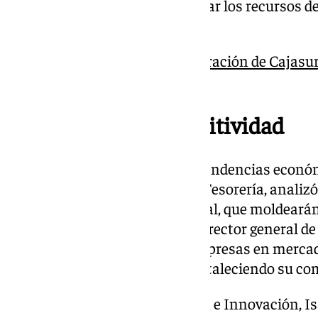
11.000 millones de euros, y elevar los recursos 
más de 16.000 millones.
Kutxabank acelera la integración de Cajasur
Andalucía
Innovación y competitividad
El encuentro también abordó tendencias económ
Muñío, director de Mercados y Tesorería, analizó
geopolítica y la revolución digital, que moldeará
parte, Manuel Martín Muñío, director general d
cómo la entidad apoya a las empresas en mercad
de fusiones y adquisiciones, fortaleciendo su co
La directora de Transformación e Innovación, Is