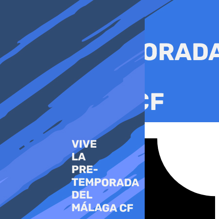
Ir
al
contenido
Tiktok