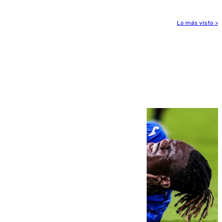
Lo más visto >
Más noticias
Ver más >