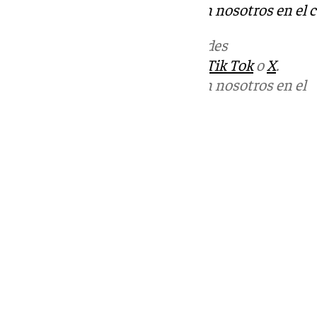
Puedes ponerte en contacto con nosotros en el 
Más noticias de
101TV
en las redes
sociales:
Instagram
,
Facebook
,
Tik Tok
o
X
.
Puedes ponerte en contacto con nosotros en el
correo
informativos@101tv.es
Tags:
Últimas noticias