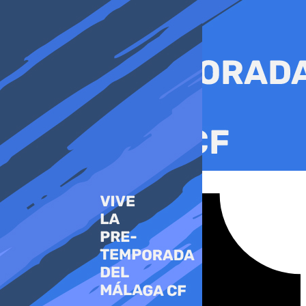
Ir
al
contenido
Tiktok