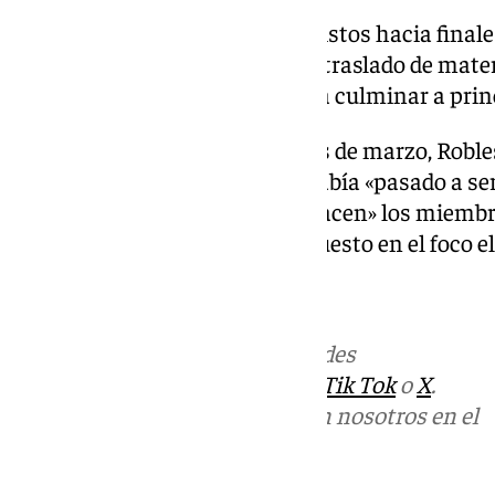
Los trabajos, inicialmente previstos hacia final
cuatro semanas, arrancaron el traslado de materi
obras se han desarrollado hasta culminar a prin
Durante su visita el pasado mes de marzo, Roble
estratégico del Mediterráneo había «pasado a ser
labor difícil e importante que hacen» los miembr
desde que «la inmigración ha puesto en el foco el
Más noticias de
101TV
en las redes
sociales:
Instagram
,
Facebook
,
Tik Tok
o
X
.
Puedes ponerte en contacto con nosotros en el
correo
informativos@101tv.es