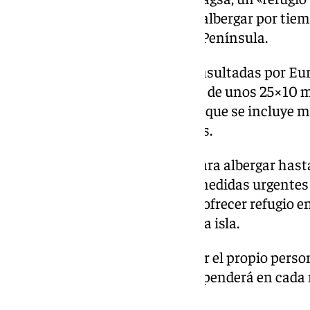
ampliar las instalaciones para albergar por tie
llegan antes de su traslado a la Península.
Según fuentes de la Armada consultadas por Eur
consisten en una nave modular de unos 25×10 m
en hasta cinco estancias en las que se incluye 
ventilación, iluminación y aseos.
La estructura está preparada para albergar has
cuatro días, en base al plan de medidas urgente
«semipermanente» con las que ofrecer refugio 
dignas» para quienes lleguen a la isla.
La instalación será atendida por el propio perso
isla de Alborán, cuya entidad dependerá en cad
operativa de la isla.