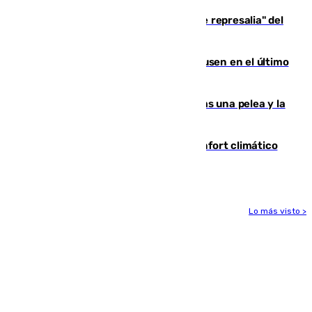
Italia responde ante las "medidas de represalia" del
Gobierno de Sánchez
El Sevilla se desinfla ante el Leverkusen en el último
ensayo (1-2)
Tensión en la prisión de Alhaurín tras una pelea y la
incautación de un punzón
Málaga contabiliza 148 zonas de confort climático
para enfrentar las altas temperaturas
Lo más visto >
Más noticias
Ver más >