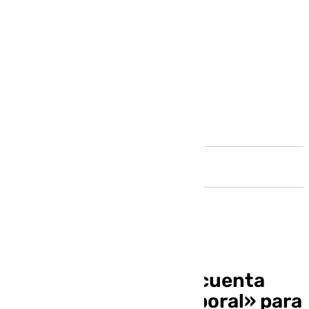
Andalucía
La isla de Alborán ya cuenta
con un «refugio temporal» para