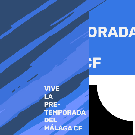
Ir
al
contenido
Tiktok