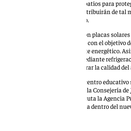
llevará a cabo el sombreado de patios para proteg
Estos espacios exteriores se distribuirán de ta
futuras ampliaciones del centro.
El IES de Las Salinas contará con placas solares 
producción de energía eléctrica, con el objetivo 
más sostenible y reducir su coste energético. A
sistema de bioclimatización mediante refrigerac
calor dentro de las aulas y mejorar la calidad del 
La construcción de este nuevo centro educativo 
Infraestructuras Educativas de la Consejería de
Formación Profesional
, que ejecuta la Agencia 
cuenta con financiación europea dentro del nu