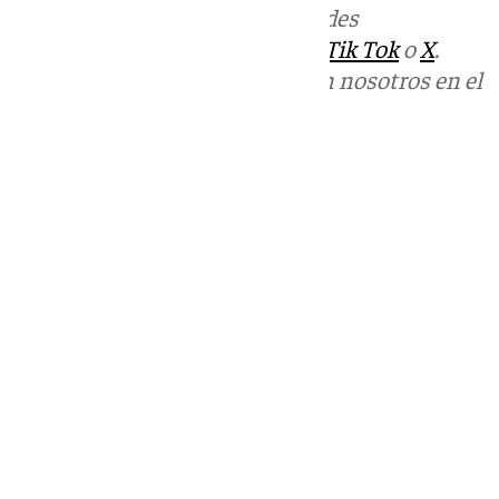
Más noticias de
101TV
en las redes
sociales:
Instagram
,
Facebook
,
Tik Tok
o
X
.
Puedes ponerte en contacto con nosotros en el
correo
informativos@101tv.es
Tags:
Últimas noticias