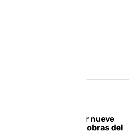
Andalucía
La Junta adjudica por nueve
millones de euros las obras del