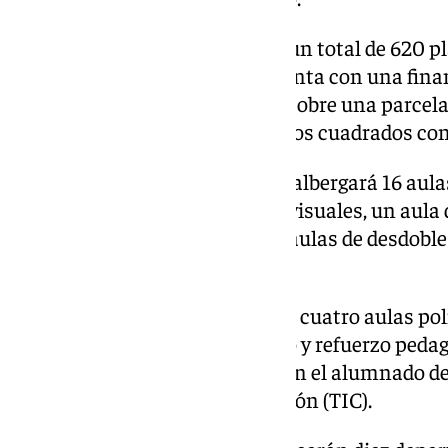
En total, el centro contará con un total de 620 p
bachillerato. El edificio, que cuenta con una fi
de Fondos Feder, se construirá sobre una parcel
contará con más de 5.000 metros cuadrados con
La zona docente de secundaria albergará 16 aulas
música, dramatización y audiovisuales, un aula 
audiovisual, un aula taller, dos aulas de desdoble
pedagógico.
En el área de bachillerato habrá cuatro aulas pol
aula de desdoble y otra de apoyo y refuerzo pedag
laboratorios, que compartirá con el alumnado de
de la información y comunicación (TIC).