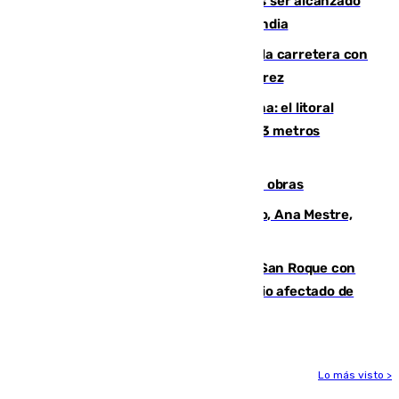
Un futbolista de 24 años muere tras ser alcanzado
por un rayo durante un partido en Tailandia
Muere un conductor tras salirse de la carretera con
su turismo en la A-480 a la altura de Jerez
Julio supera a junio en basura marina: el litoral
occidental malagueño recoge más de 33 metros
cúbicos de residuos
El Cádiz se afila ante un Granada en obras
La nueva presidenta del Parlamento, Ana Mestre,
hace parada institucional en Cádiz
Estabilizado el incendio forestal de San Roque con
19 familias aún desalojadas y un domicilio afectado de
gravedad
Lo más visto >