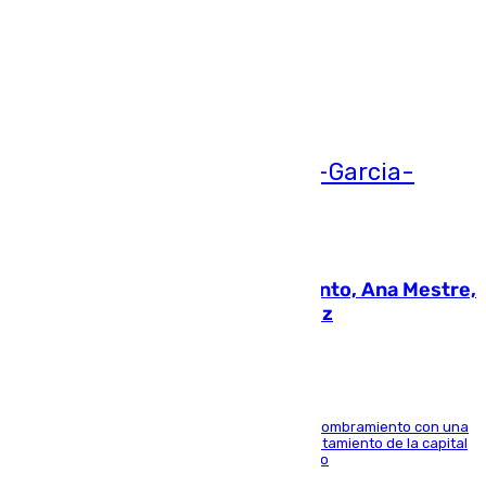
Más noticias
Ver más >
05.08.2026
La nueva presidenta del Parlamento, Ana Mestre,
hace parada institucional en Cádiz
Ana Mestre estrena su agenda oficial tras su nombramiento con una
doble visita a la Diputación Provincial y al Ayuntamiento de la capital
para sellar una etapa de colaboración y diálogo