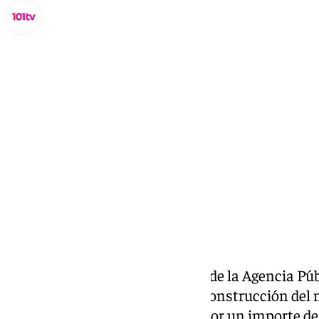
Miguel Alfonso
miércoles, 4 septiembre 2024, 12:53
Compartir:
La Junta de Andalucía, a través de la Agencia P
adjudicado el contrato para la construcción del 
en Roquetas de Mar (Almería), por un importe de