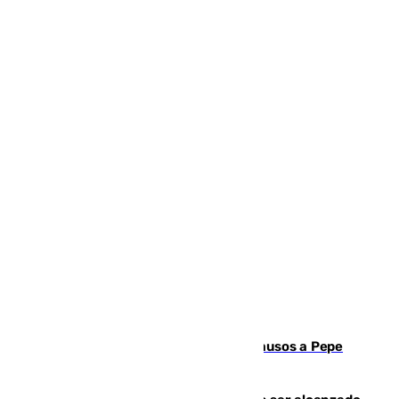
Granada despide con lágrimas y aplausos a Pepe
Habichuela