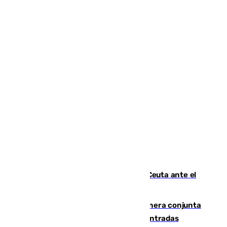
La Armada suma cuatro buques en Ceuta ante el
aviso de un nuevo cruce el 15 de agosto
Guardia Civil y RFEF trabajan de manera conjunta
en el caso de las estafas de ventas de entradas