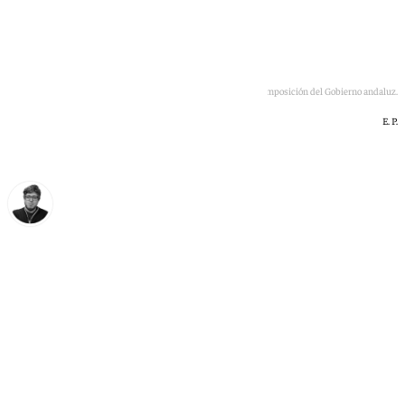
Juanma Moreno entrando a la rueda de prensa de composición del Gobierno andaluz.
E. P.
Enrique Rodríguez
jueves, 9 julio 2026, 14:03
Compartir: