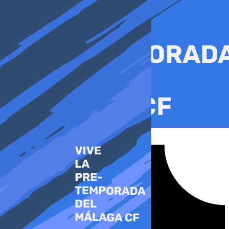
Ir
al
contenido
Tiktok