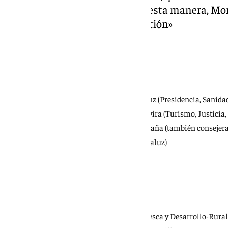
cartera de Medio Ambiente. De esta manera, Mor
continuista con perfiles de «gestión»
Vicepresidencias
Vicepresidencia primera: Antonio Sanz (Presidencia, Sanida
Vicepresidencia segunda: Manuel Gavira (Turismo, Justicia,
Vicepresidencia tercera: Carolina España (también conseje
Europeos y portavoz del Gobierno andaluz)
Consejerías
Consejería de Agricultura, Agua, Pesca y Desarrollo-Ru