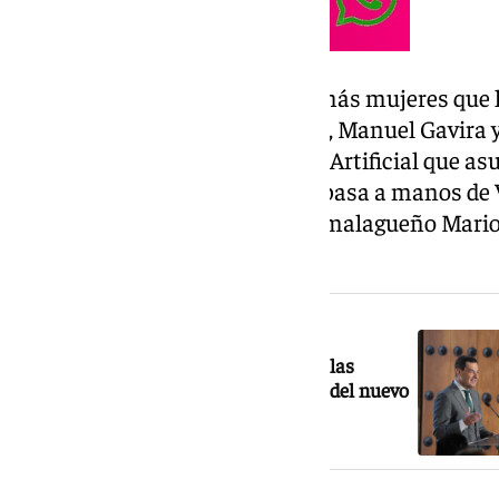
Un total de 13 consejerías con más mujeres que
vicepresidencias (Antonio Sanz, Manuel Gavira y
de la Consejería de Inteligencia Artificial que a
Nieto tras dejar la Justicia que pasa a manos de
nuevos aparte de Gavira son el malagueño Mario 
Martínez.
NOTICIA RELACIONADA
En directo: Juanma Moreno anuncia las
consejerías de la Junta de Andalucía del nuevo
gobierno tras el pacto PP-Vox