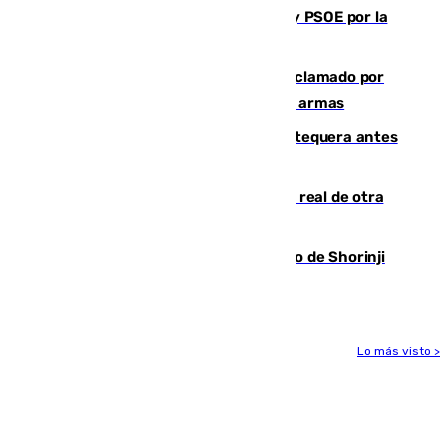
Vuelve el duelo dialéctico entre PP y PSOE por la
financiación de las autonomías
Detienen en Málaga a un fugitivo reclamado por
Colombia por homicidio y transporte de armas
Prueba final del Granada ante el Antequera antes
del inicio de la Liga
Ceuta se prepara ante la posibilidad real de otra
entrada masiva el 15 de agosto
Cártama, protagonista en el Europeo de Shorinji
Kempo celebrado en Berlín
Lo más visto >
Más noticias