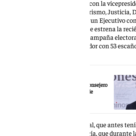
Así, aparte de la entrada de Vox con la vicepresi
para su líder Manuel Gavira (Turismo, Justicia,
Local) apenas hay sorpresas en un Ejecutivo co
nuevas caras del PP y también se estrena la reci
ya anunció Moreno durante la campaña electoral 
mayo en las que el PP fue vencedor con 53 escaño
mayoría absoluta.
NOTICIA RELACIONADA
El malagueño Mario Atanet, nuevo consejero
de Fomento y Movilidad de la Junta de
Andalucía
Salen del Ejecutivo Arturo Bernal, que antes te
Vox), y la jienense Catalina García, que durante l