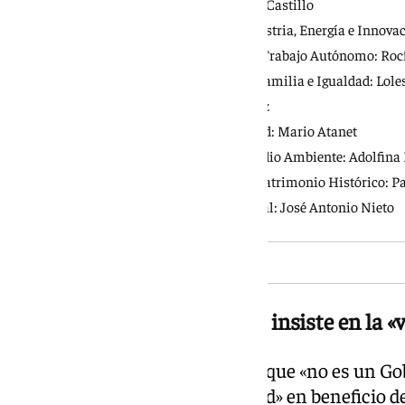
Consejería de Educación: Carmen Castillo
Consejería de Universidades, Industria, Energía e Innova
Consejería de Empleo, Empresa y Trabajo Autónomo: Roc
Consejería de Servicios Sociales, Familia e Igualdad: Lole
Consejería de Vivienda: Rocío Díaz
Consejería de Fomento y Movilidad: Mario Atanet
Consejería de Sostenibilidad y Medio Ambiente: Adolfina
Consejería de Cultura, Deporte y Patrimonio Histórico: Pa
Consejería de Inteligencia Artificial: José Antonio Nieto
Moreno habla de «gestión» e insiste en la «
Juanma Moreno ha hablado de que «no es un Gob
sino un Ejecutivo de «estabilidad» en beneficio d