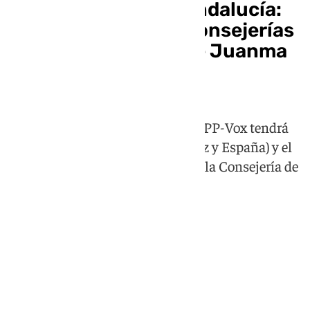
La nueva Junta de Andalucía:
así es el reparto de consejerías
y vicepresidencias de Juanma
Moreno
El Gobierno andaluz tras el pacto PP-Vox tendrá
tres vicepresidencias (Gavira, Sanz y España) y el
cordobés José Antonio Nieto para la Consejería de
Inteligencia Artificial