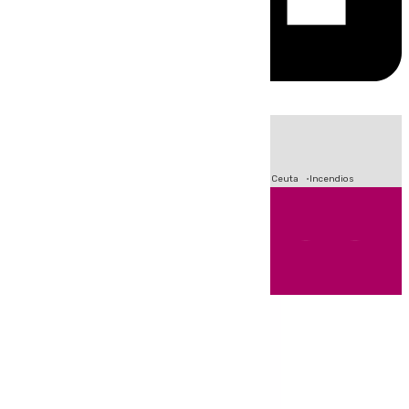
HOY
|
Fútbol
Sucesos
Primera División
Crisis Migratoria en Ceuta
Incendios
Andalucía