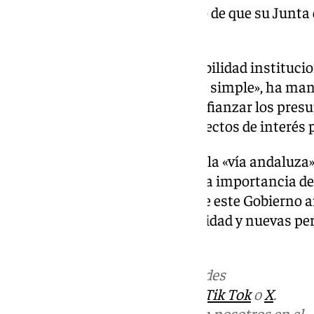
El dirigente andaluz ha hablado de que su Junta 
«progreso».
«Nace con una garantía de estabilidad institucio
años. No queríamos un acuerdo simple», ha man
para el que la importancia era afianzar los pres
ejercicios y los principales proyectos de inter
De nuevo, Moreno ha apelado a la «vía andaluza»
este modo, ha vuelto a señalar la importancia del
como dos claves importantes de este Gobierno 
experiencia con las nuevas realidad y nuevas pe
equipo».
Más noticias de
101TV
en las redes
sociales:
Instagram
,
Facebook
,
Tik Tok
o
X
.
Puedes ponerte en contacto con nosotros en el