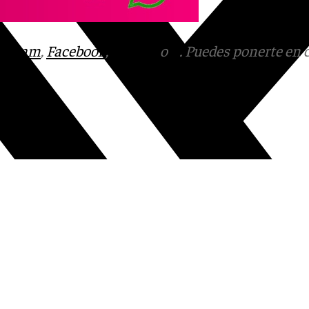
tagram
,
Facebook
,
Tik Tok
o
X
. Puedes ponerte en 