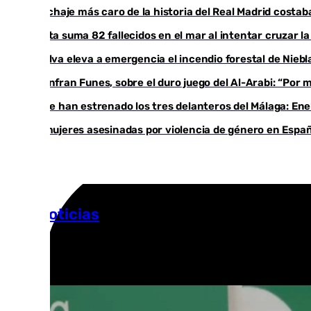
El fichaje más caro de la historia del Real Madrid cost
Ceuta suma 82 fallecidos en el mar al intentar cruzar l
Huelva eleva a emergencia el incendio forestal de Niebl
Juanfran Funes, sobre el duro juego del Al-Arabi: “Por
Ya se han estrenado los tres delanteros del Málaga: Ene
35 mujeres asesinadas por violencia de género en Españ
Más noticias
Ver más >