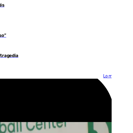
és
so”
 tragedia
Lo más visto >