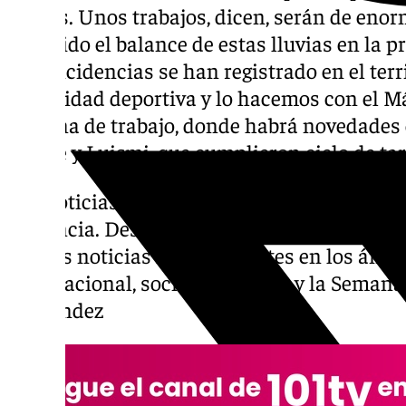
lluvias. Unos trabajos, dicen, serán de en
conocido el balance de estas lluvias en la 
300 incidencias se han registrado en el ter
actualidad deportiva y lo hacemos con el 
semana de trabajo, donde habrá novedades 
Monte y Luismi, que cumplieron ciclo de tar
Las noticias de 101tv es el informativo de r
Provincia. Desde las 20.00 de lunes a viernes
con las noticias más relevantes en los ámbit
internacional, social, deportivo y la Seman
Fernández