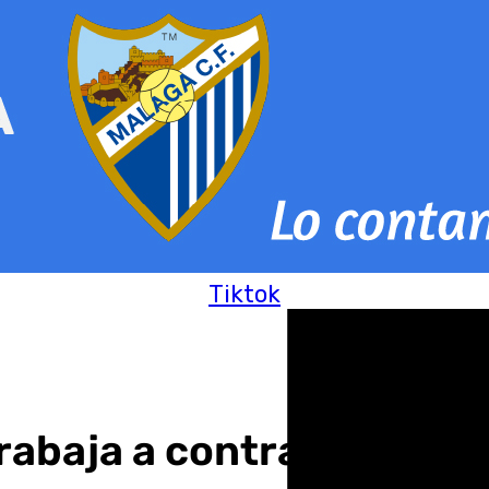
Tiktok
abaja a contrarreloj par