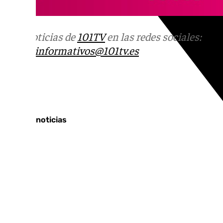
Más noticias de
101TV
en las redes sociales:
Ins
correo
informativos@101tv.es
Tags:
Últimas noticias