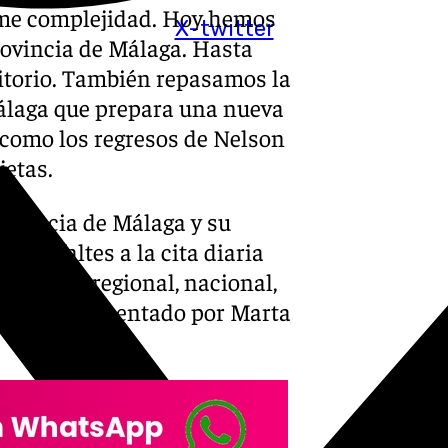
orme complejidad. Hoy hemos
X-twitter
provincia de Málaga. Hasta
ritorio. También repasamos la
Málaga que prepara una nueva
como los regresos de Nelson
jetas.
eferencia de Málaga y su
. No faltes a la cita diaria
os local, regional, nacional,
a Santa. Presentado por Marta