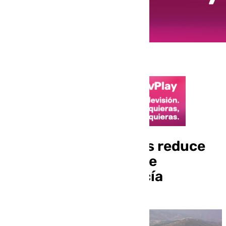
La red de cortafuegos reduce
en un 80% el riesgo de
incendios en Andalucía