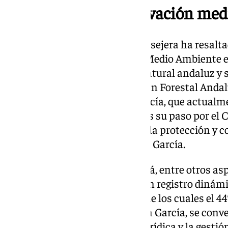
Iniciativas de conservación me
Durante su intervención, la consejera ha resaltad
Consejería de Sostenibilidad y Medio Ambiente e
conservación del patrimonio natural andaluz y su
mencionó la Adecuación del Plan Forestal Andal
nueva Ley de Montes de Andalucía, que actualm
tramitación administrativa tras su paso por el
instrumentos serán clave para la protección y c
naturales de Andalucía», afirmó García.
La futura Ley de Montes incluirá, entre otros as
Catálogo de Montes Públicos, un registro dinámi
montes de titularidad pública, de los cuales el 
Autónoma. Este catálogo, según García, se conv
fundamental para la defensa jurídica y la gestió