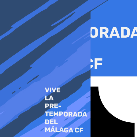
Ir
al
contenido
Tiktok