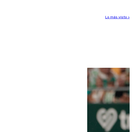
Lo más visto >
Más noticias
Ver más >