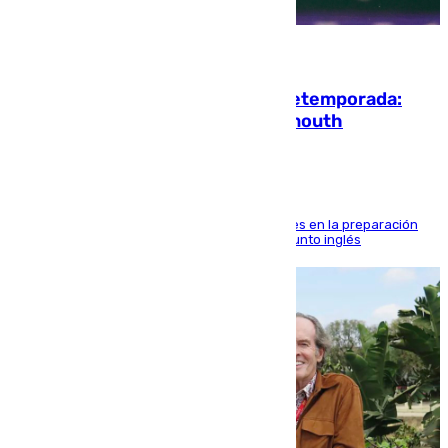
10.08.2026
La ‘delicatessen’ de Isco en la pretemporada:
pisadita y cañito ante el Bournemouth
El malagueño sigue mejorando sus sensaciones en la preparación
veraniega con minutos de calidad ante el conjunto inglés