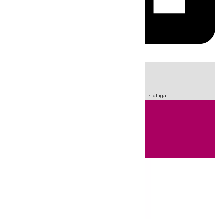
HOY
|
Sucesos
Crisis Migratoria en Ceuta
Fútbol
Incendios
LaLiga
Andalucía