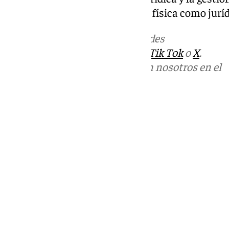
asegurando su integridad tanto física como juríd
Más noticias de
101TV
en las redes
sociales:
Instagram
,
Facebook
,
Tik Tok
o
X
.
Puedes ponerte en contacto con nosotros en el
correo
informativos@101tv.es
Tags:
Últimas noticias