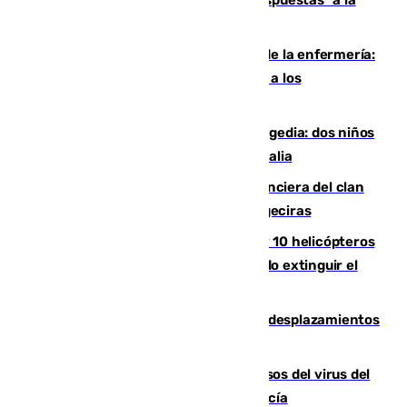
crisis migratoria
Buenas noticias para el Málaga desde la enfermería:
Juan Cruz se incorpora con normalidad a los
entrenamientos
Una venganza familiar acaba en tragedia: dos niños
y un adulto mueren en una piscina en Italia
Golpe definitivo a la estructura financiera del clan
de los hermanos Sánchez Castro en Algeciras
Más de 600 bomberos, 169 medios y 10 helicópteros
están desplegados en la zona intentando extinguir el
incendio de Niebla
El eclipse provocará 1,5 millones de desplazamientos
adicionales por carretera
La Junta confirma cinco nuevos casos del virus del
Nilo y suma ya un total de 26 en Andalucía