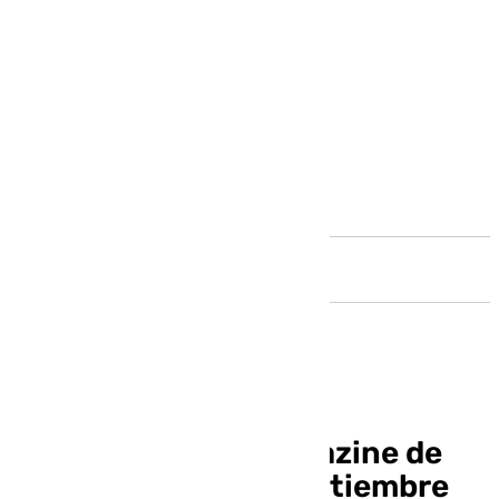
Andalucía
Llegó la hora, el magazine de
101 televisión | 16 septiembre