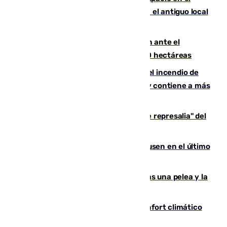
Centro de Málaga: La Tagliatella abre en el antiguo local
de Vox Sports Bar
Moreno pide extremar la precaución ante el
incendio de Niebla, que supera las 4.000 hectáreas
340 personas más desalojadas por el incendio de
Niebla, que mantiene a 410 evacuadas y contiene a más
de 500 efectivos trabajando
Italia responde ante las "medidas de represalia" del
Gobierno de Sánchez
El Sevilla se desinfla ante el Leverkusen en el último
ensayo (1-2)
Tensión en la prisión de Alhaurín tras una pelea y la
incautación de un punzón
Málaga contabiliza 148 zonas de confort climático
para enfrentar las altas temperaturas