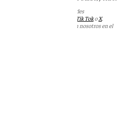
Más noticias de
101TV
en las redes
sociales:
Instagram
,
Facebook
,
Tik Tok
o
X
.
Puedes ponerte en contacto con nosotros en el
correo
informativos@101tv.es
Tags:
Llegó la hora
Últimas noticias