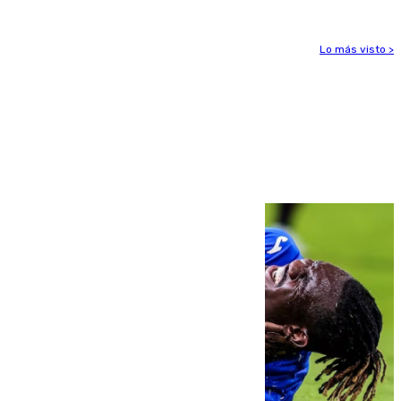
Lo más visto >
Más noticias
Ver más >