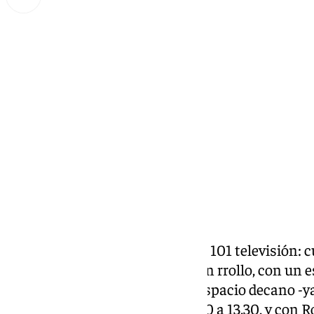
Miguel Alfonso
lunes, 16 septiembre 2024, 11:08
Compartir:
Llegó la Hora,
es el magazine de 101 televisión: 
análisis, entretenimiento y buen rrollo, con un e
lujo y un súper-equipo para el espacio decano -
101Tv. De lunes a viernes, de 9.30 a 13.30, y con 