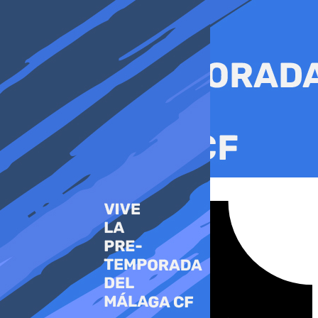
Ir
al
contenido
Tiktok