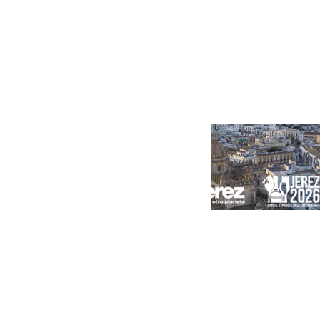
una casa cercana
Portada
Andalucía
Sevilla
Málaga