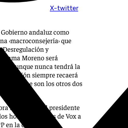
X-twitter
el Gobierno andaluz como
una ‹macroconsejería› que
, Desregulación y
 Juanma Moreno será
tura, aunque nunca tendrá la
sustitución siempre recaerá
España, que son los otros dos
ora mismo que el presidente
los hombres fuertes de Vox a
 PP en la comunidad