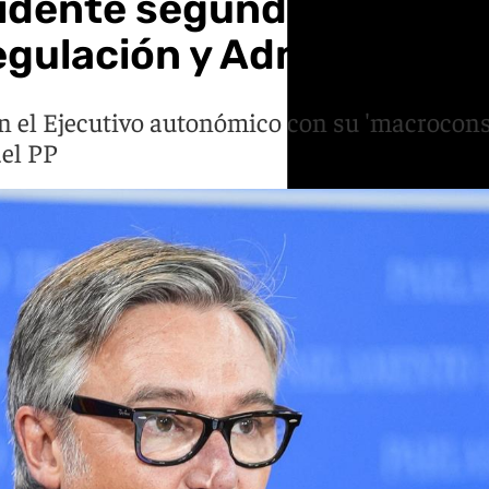
idente segundo de la Ju
egulación y Administraci
 en el Ejecutivo autonómico con su 'macrocon
del PP