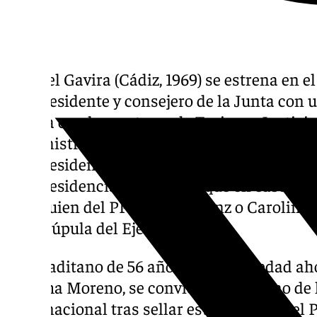
Manuel Gavira (Cádiz, 1969) se estrena en 
vicepresidente y consejero de la Junta con 
cuenta con las carteras de Turismo, Justicia
Administración Local. Según ha explicado
vicepresidente segundo dentro de la estruc
vicepresidencia primera, ya que en caso de 
en alguien del PP: Antonio Sanz o Carolina 
en la cúpula del Ejecutivo.
Este gaditano de 56 años, la misma edad ah
Juanma Moreno, se convierte así en uno de 
nivel nacional tras sellar este pacto con el