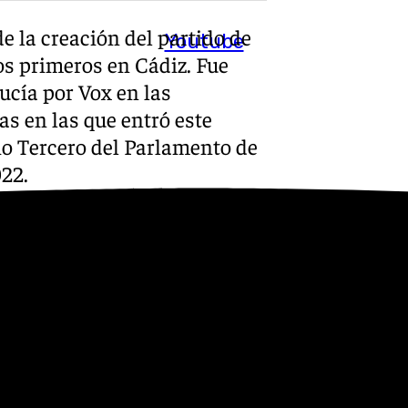
e la creación del partido de
Youtube
los primeros en Cádiz. Fue
ucía por Vox en las
s en las que entró este
io Tercero del Parlamento de
022.
portavocía del grupo de Vox
e anunció que sería el
ta de Andalucía en las
026. A primeros de julio
tido en la Junta con el PP
dos de la prioridad nacional