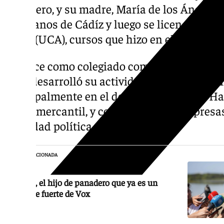
panadero, y su madre, María de los Ángeles,
Salesianos de Cádíz y luego se licenció en 
Cádiz (UCA), cursos que hizo en el Campus d
Aparece como colegiado como abogado desd
años desarrolló su actividad profesional c
principalmente en el derecho mercantil. H
civil y mercantil, y como asesor de empresas
actividad política.
NOTICIA RELACIONADA
Gavira, el hijo de panadero que ya es un
hombre fuerte de Vox