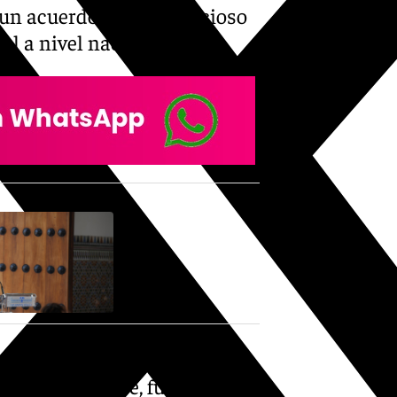
un acuerdo muy beneficioso
al a nivel nacional.
creció en la barriada de
: su padre, José, fue