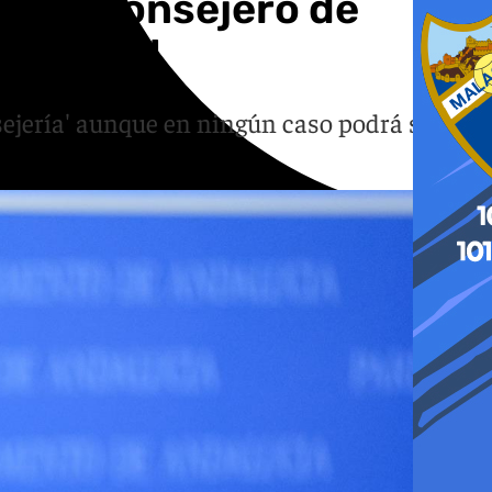
nta y consejero de
ón Local
sejería' aunque en ningún caso podrá ser