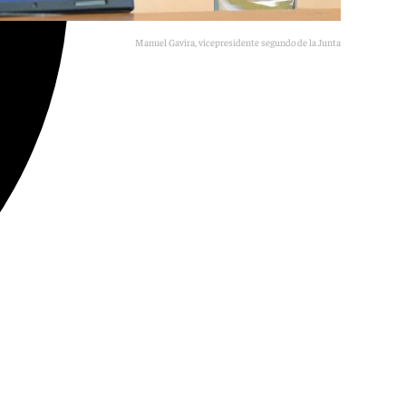
Manuel Gavira, vicepresidente segundo de la Junta de Andalucía.
E. P.