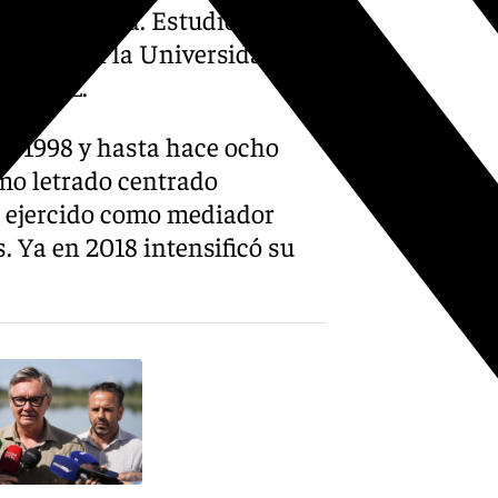
 ama de casa. Estudió en los
Derecho en la Universidad de
e Jerez.
e 1998 y hasta hace ocho
omo letrado centrado
a ejercido como mediador
. Ya en 2018 intensificó su