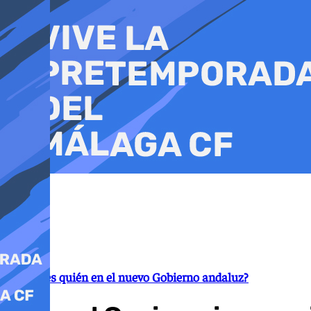
Ir
al
contenido
¿Quién es quién en el nuevo Gobierno andaluz?