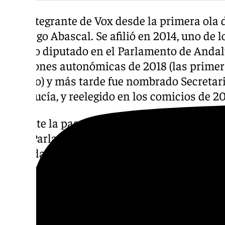
Fue integrante de Vox desde la primera ola d
Santiago Abascal. Se afilió en 2014, uno de 
elegido diputado en el Parlamento de Andal
elecciones autonómicas de 2018 (las primera
partido) y más tarde fue nombrado Secretar
Andalucía, y reelegido en los comicios de 2
Durante la pasada legislatura ya asumió la 
en el Parlamento y el 26 de marzo de 2026 s
candidato de Vox a la Presidencia de la Jun
elecciones al Parlamento de Andalucía de 2
sellaba el pacto que permite entrar a su par
asumiendo al menos por escrito los postula
y otros conceptos.