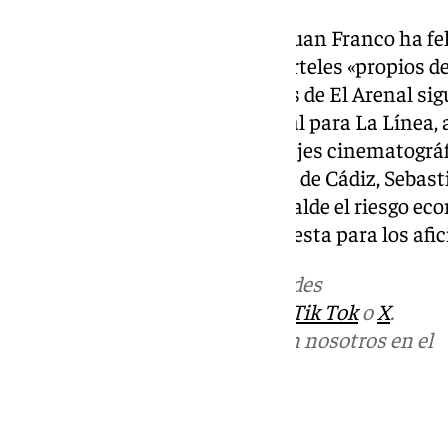
En el plano político, el alcalde Juan Franco ha 
Duarte por estructurar unos carteles «propios de
recordado que el coso multiusos de El Arenal si
objetivo de ser un motor cultural para La Línea,
hasta eventos deportivos y rodajes cinematográfi
vicepresidente de la Diputación de Cádiz, Sebas
directa al público para que respalde el riesgo 
concesionaria en esta gran apuesta para los afic
Más noticias de
101TV
en las redes
sociales:
Instagram
,
Facebook
,
Tik Tok
o
X
.
Puedes ponerte en contacto con nosotros en el
correo
informativos@101tv.es
Tags: