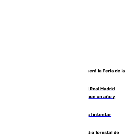
Talleres, escape room y música: así será la Feria de la
Juventud Cofrade de Málaga
El fichaje más caro de la historia del Real Madrid
costaba 105 millones de euros menos hace un año y
jugaba en Leganés
Ceuta suma 82 fallecidos en el mar al intentar
cruzar la frontera española
Huelva eleva a emergencia el incendio forestal de