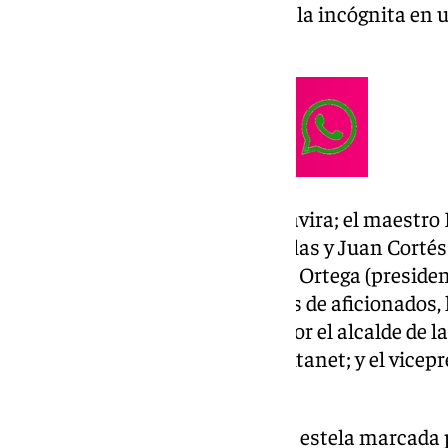
Guadiana. Duarte ha despejado la incógnita en
hasta la bandera.
El ganadero Manuel Vázquez Gavira; el maestro R
Jesús Rodríguez, Ignacio Candelas y Juan Cortés
de la escuela taurina) y Antonio Ortega (presiden
alumnos de la escuela y decenas de aficionados
Duarte fuertemente arropado por el alcalde de la
delegada de Fiestas, Mercedes Atanet; y el vicep
provincial, Sebastián Hidalgo.
Este anuncio potencia la buena estela marcada p