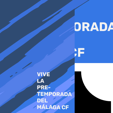
Ir
al
contenido
Tiktok