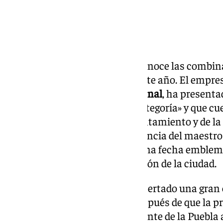
La Línea de la Concepción ya conoce las combin
brillo a su Velada y Fiestas de este año. El empr
concesionario de la
plaza El Arenal
, ha presenta
abono calificado de «primera categoría» y que cu
institucional por parte del Ayuntamiento y de la
atractivo del serial será la presencia del maestr
Puebla
el próximo 20 de julio, una fecha emble
el
156º Aniversario
de la fundación de la ciudad.
El acto de presentación ha despertado una gran 
afición local, especialmente después de que la p
festejos donde la figura de Morante de la Puebla