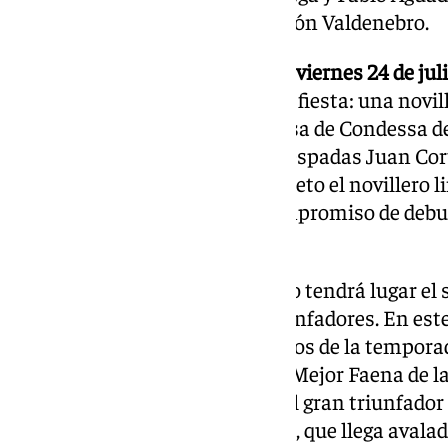
sello ganadero de Gregorio Garzón Valdenebro.
La programación continuará el
viernes 24 de jul
función dedicada al futuro de la fiesta: una novi
lidiarán ocho novillos de la divisa de Condessa d
la participación de los jóvenes espadas Juan Cor
Candelas, completando el cuarteto el novillero 
quien afrontará el exigente compromiso de debu
paisanos.
El cierre de los festejos de abono tendrá lugar el 
denominada Corrida de los Triunfadores. En este f
nombres propios más destacados de la temporad
galardonado con el premio a la Mejor Faena de la
Talavante, encumbrado como el gran triunfador 
Isidro 2026; y David de Miranda, que llega avalad