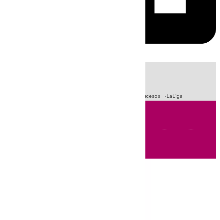
HOY
|
Fútbol
Primera División
Crisis Migratoria en Ceuta
Sucesos
LaLiga
Andalucía