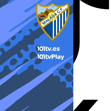
X-twitter