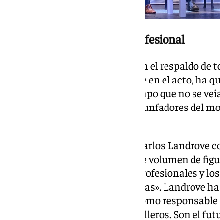
Respaldo institucional y profesional
La presentación ha contado con el respaldo de t
Francisco Ruiz Miguel, presente en el acto, ha qu
las combinaciones: «Hacía tiempo que no se veía 
el arte puro y la fuerza de los triunfadores del 
dignifica a la afición linense».
Por su parte, el matador Juan Carlos Landrove co
serial, señalando que «traer este volumen de fig
empresarial inmensa que los profesionales y lo
acudiendo en masa a las taquillas». Landrove ha
contar con los más jóvenes: «Como responsable d
agradecer la atención a los novilleros. Son el futu