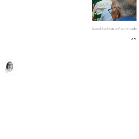
Los carteles de El Arenal anuncian a Morante en La Línea el día de su 156º aniversario
A.V.
Ana Villalta
jueves, 25 junio 2026, 14:45
Compartir: