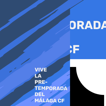
Ir
al
contenido
Tiktok