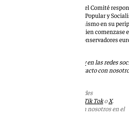
La alternancia en la dirección del Comité respon
principales grupos europeos, el Popular y Sociali
compartir la dirección del organismo en su peri
se estableció que fuese Tütto quien comenzase e
candidato de consenso de los conservadores euro
dos años y medio.
Descubre más noticias de
101Tv
en las redes soc
Tok
o
X
. Puedes ponerte en contacto con nosotro
informativos@101tv.es
Más noticias de
101TV
en las redes
sociales:
Instagram
,
Facebook
,
Tik Tok
o
X
.
Puedes ponerte en contacto con nosotros en el
correo
informativos@101tv.es