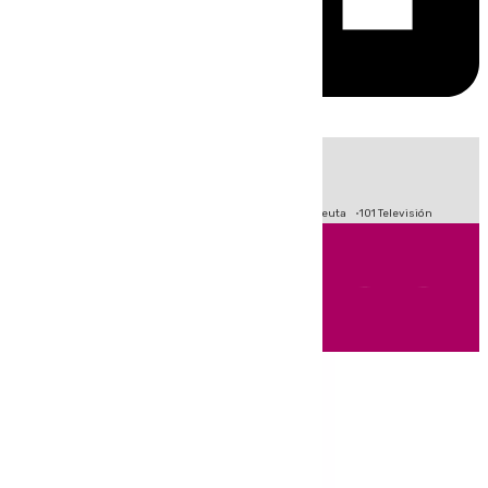
HOY
|
Fútbol
Primera División
LaLiga
Crisis Migratoria en Ceuta
101 Televisión
Andalucía