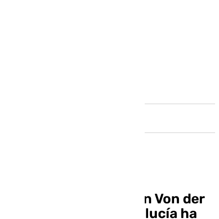
Andalucía
Moreno se reunirá con Von der
Leyen en abril: «Andalucía ha