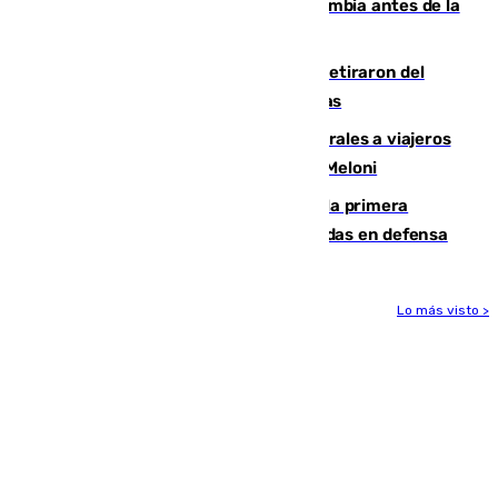
Felipe VI refuerza los lazos con Colombia antes de la
llegada del nuevo presidente
Fernando Calero y Carlos Dotor se retiraron del
encuentro contra el Ceuta con molestias
España restablece controles temporales a viajeros
procedentes de Italia como repuesta a Meloni
El Málaga cae ante el Ceuta y suma la primera
derrota de la pretemporada dejando dudas en defensa
Lo más visto >
Más noticias
Ver más >