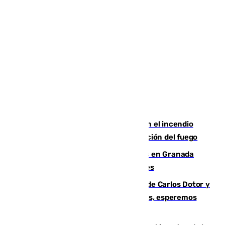
Activado el nivel 2 de emergencia en el incendio
forestal de Niebla por la compleja evolución del fuego
Controlado un incendio de rastrojos en Granada
junto a la autovía y al Callejón de Nogales
Juanfran Funes, sobre las lesiones de Carlos Dotor y
Fernando Calero: “Estamos preocupados, esperemos
que no sea nada”