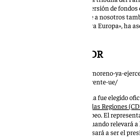
de agua y de la necesidad de inversión de fondos
hidráulicas. Hablamos de lo que a nosotros tamb
fundamental para España y para Europa», ha as
efectos de su nuevo puesto.
Vicepresidente del CDR
https://www.101tv.es/juanma-moreno-ya-ejerce
andalucia-es-region-mas-influyente-ue/
El pasado jueves, Moreno Bonilla fue elegido of
primero del
Comité Europeo de las Regiones (CD
por la sala del Parlamento europeo. El represent
hasta mediados del año 2027, cuando relevará a 
Partido Socialista Europeo, y pasará a ser el pres