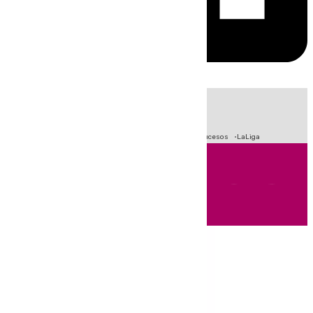
HOY
|
Fútbol
Primera División
Crisis Migratoria en Ceuta
Sucesos
LaLiga
Andalucía