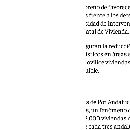
Maíllo ha acusado a Juanma Moreno de favorecer
inversión y grandes propietarios frente a los dere
Bustinduy ha defendido la necesidad de interven
«aplicar plenamente» la Ley Estatal de Vivienda
Entre las medidas planteadas figuran la reducción
prohibición de nuevos pisos turísticos en áreas 
Ley Andaluza de Vivienda que movilice viviendas 
para destinarlos a alquiler asequible.
Los pisos turísticos
Entre las principales propuestas de Por Andalucí
limitación de los pisos turísticos, un fenómeno
provocado la retirada de unas 48.000 viviendas 
La coalición recuerda que dos de cada tres andal