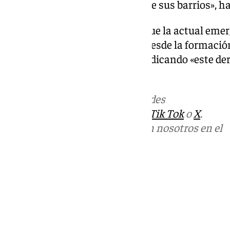
buitre que expulsan a la gente de sus barrios», 
Por Andalucía ha insistido en que la actual eme
medidas inmediatas», por ello desde la formació
lanzando este discurso, y reivindicando «este d
andaluces».
Más noticias de
101TV
en las redes
sociales:
Instagram
,
Facebook
,
Tik Tok
o
X
.
Puedes ponerte en contacto con nosotros en el
correo
informativos@101tv.es
Tags:
Últimas noticias