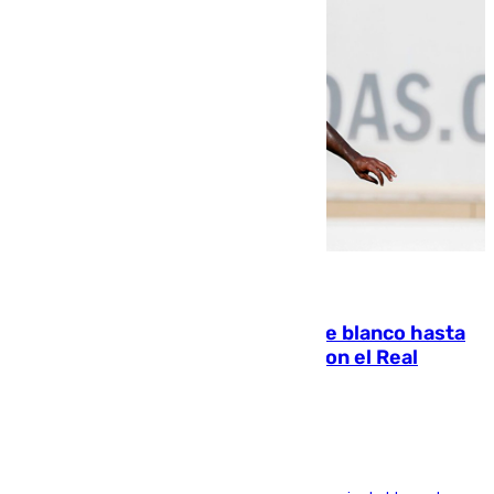
06.08.2026
Vinícius Júnior seguirá vestido de blanco hasta
2032 tras cerrar su renovación con el Real
Madrid