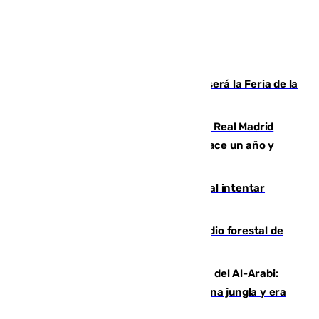
Talleres, escape room y música: así será la Feria de la
Juventud Cofrade de Málaga
El fichaje más caro de la historia del Real Madrid
costaba 105 millones de euros menos hace un año y
jugaba en Leganés
Ceuta suma 82 fallecidos en el mar al intentar
cruzar la frontera española
Huelva eleva a emergencia el incendio forestal de
Niebla
Juanfran Funes, sobre el duro juego del Al-Arabi:
“Por momentos nos hemos metido en una jungla y era
hasta peligroso”