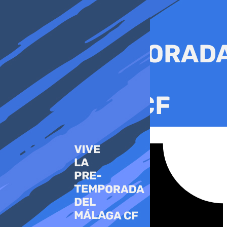
Ir
al
contenido
Tiktok