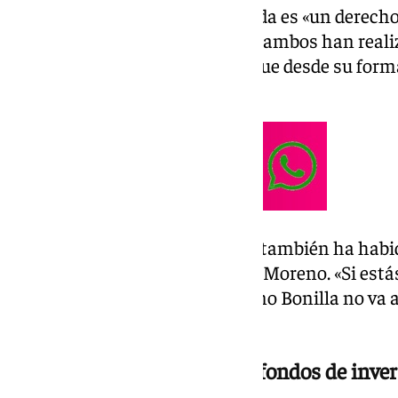
Con el mensaje de que la vivienda es «un derec
siendo objeto de especulación», ambos han real
Málaga, donde han asegurado que desde su forma
Andalucía».
Entre las medidas anunciadas, también ha habid
presidente de la Junta, Juanma Moreno. «Si est
vivienda, debes saber que Moreno Bonilla no va 
afirmado Maíllo.
«Los grandes propietarios y fondos de inve