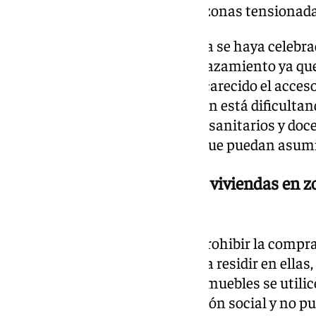
nuevas viviendas turísticas en zonas tensionada
Que el acto centrado en vivienda se haya celebr
la formación ha elegido el emplazamiento ya que 
provincias donde más se ha encarecido el acceso
han advertido de que la situación está dificultan
profesionales esenciales, como sanitarios y doce
encontrar alquileres a precios que puedan asumi
«Prohibiremos la compra de viviendas en zo
para uso residencial»
Además, la coalición propone prohibir la compra
tensionadas cuando no sea para residir en ellas, 
especulación y evitar que los inmuebles se utili
«Las viviendas tienen una función social y no 