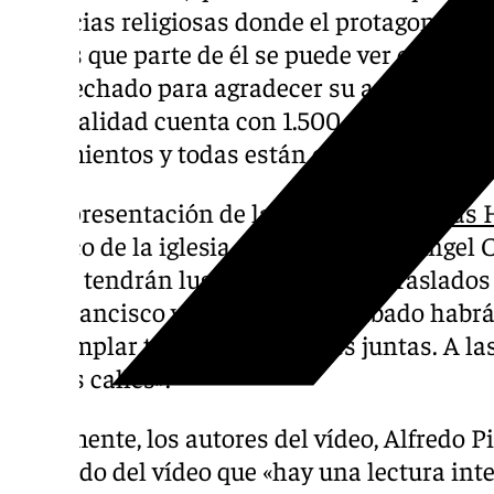
creencias religiosas donde el protagonista e
reto es que parte de él se puede ver en las ca
aprovechado para agradecer su apoyo a la 
«la localidad cuenta con 1.500 camas en sus
alojamientos y todas están ocupadas».
En representación de la
Agrupación de las
párroco de la iglesia de la Asunción, Ángel C
jueves tendrán lugar los primeros traslado
San Francisco y una vez allí el sábado hab
contemplar todas las imágenes juntas. A la
por las calles».
Finalmente, los autores del vídeo, Alfredo P
indicado del vídeo que «hay una lectura inte