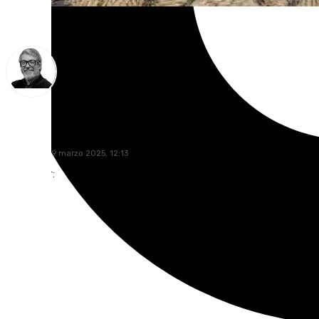
Francisco Marmolejo
miércoles, 19 marzo 2025, 12:13
Compartir: