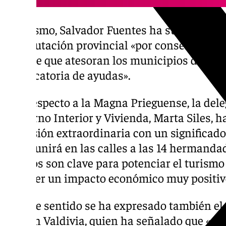
Asimismo, Salvador Fuentes ha subrayado la
la Diputación provincial «por conservar y r
cofrade que atesoran los municipios de la p
convocatoria de ayudas».
Con respecto a la Magna Prieguense, la dele
Gobierno Interior y Vivienda, Marta Siles, 
procesión extraordinaria con un significado r
que reunirá en las calles a las 14 hermandad
eventos son clave para potenciar el turismo
de tener un impacto económico muy positiv
En este sentido se ha expresado también el 
Ramón Valdivia, quien ha señalado que «es 