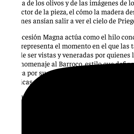
madera de los olivos y de las imágenes de lo
conductor de la pieza, el cómo la madera de
imágenes ansían salir a ver el cielo de Prieg
La Procesión Magna actúa como el hilo conc
pieza, representa el momento en el que las 
salir, de ser vistas y veneradas por quienes
rinde homenaje al Barroco, estilo que define 
destaca por su exuberancia. Esa esencia s
frenéticas y ritmos intensos.
El estilo del vídeo rompe las convenciones 
utilizando ritmos cambiantes y una estética
lenguaje del artista José Val del Omar, que f
poeta visual español pionero del cine exper
clave en la vanguardia artística del siglo XX