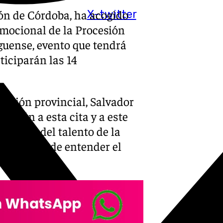
ión de Córdoba, ha acogido
X-twitter
omocional de la Procesión
guense, evento que tendrá
ticiparán las 14
itución provincial, Salvador
tación a esta cita y a este
 prueba del talento de la
 una forma de entender el