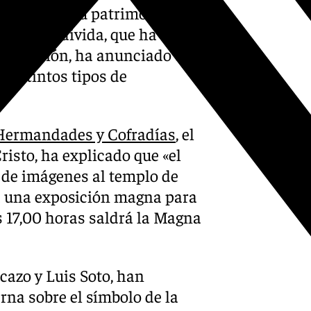
s Priego y su patrimonio y el
lles». Valdivida, que ha
Diputación, ha anunciado que
 distintos tipos de
 Hermandades y Cofradías
, el
risto, ha explicado que «el
s de imágenes al templo de
rá una exposición magna para
s 17,00 horas saldrá la Magna
icazo y Luis Soto, han
rna sobre el símbolo de la