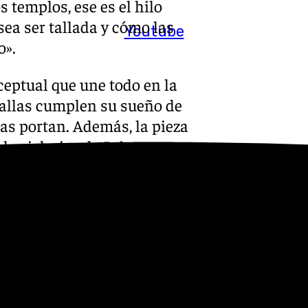
s templos, ese es el hilo
sea ser tallada y cómo las
Youtube
o».
eptual que une todo en la
tallas cumplen su sueño de
 las portan. Además, la pieza
las iglesias de Priego y que
e captura mediante imágenes
narrativas tradicionales
 sobrecargada. Se basa en el
ue un cineasta, inventor y
imental en España y figura
. La pieza combina lo poético,