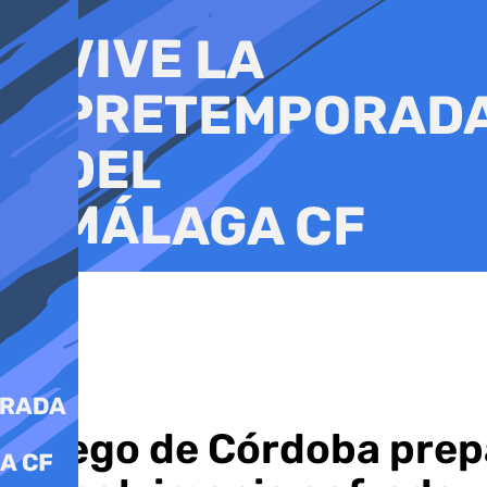
Ir
al
contenido
Priego de Córdoba prep