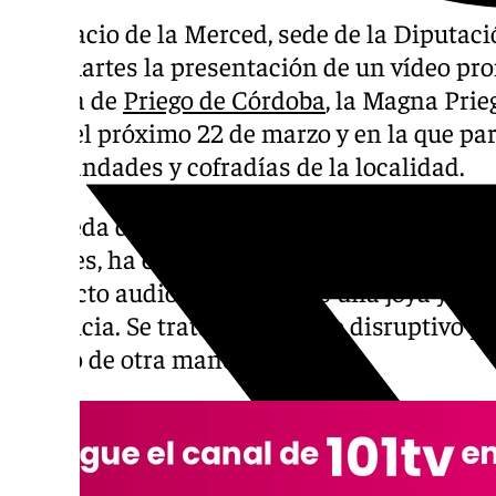
El Palacio de la Merced, sede de la Diputac
este martes la presentación de un vídeo pr
Magna de
Priego de Córdoba
, la Magna Prie
lugar el próximo 22 de marzo y en la que par
hermandades y cofradías de la localidad.
En rueda de prensa, el presidente de la inst
Fuentes, ha expresado el respaldo de la Dipu
producto audiovisual que «es una joya y una
provincia. Se trata de un vídeo disruptivo y
evento de otra manera».