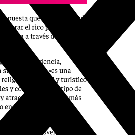
 apuesta que está realizando
ecuperar el rico patrimonio
rovincia a través de nuestra
gada de Presidencia,
ha subrayado que «es una
eligioso, cultural y turístico
es y cofradías. Este tipo de
 y atraer visitantes, además
o en los municipios».
alcalde de la localidad, Juan
un evento transversal a las