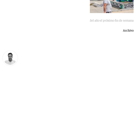
Andalucía afronta la primera ola de calor del año el próximo fin de semana
Archivo
Antonio López
lunes, 15 junio 2026, 16:13
Compartir: