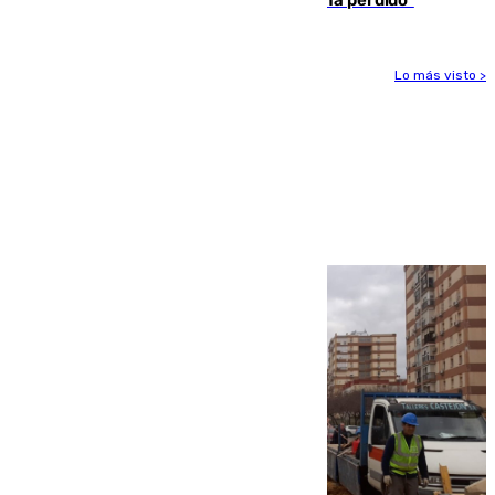
Lo más visto >
Más noticias
Ver más >