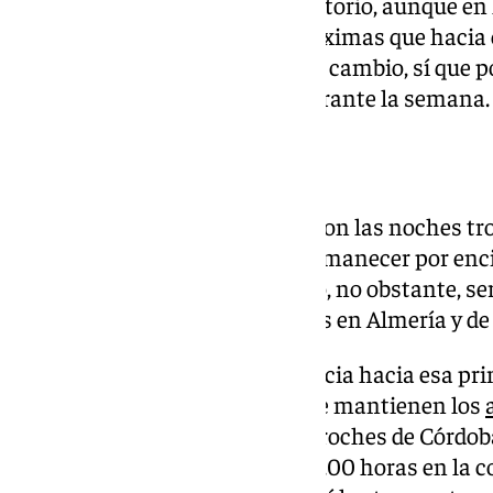
a incrementarse en todo el territorio, aunque en
y Cádiz será más suave, con máximas que hacia 
grados. En Almería y Huelva, en cambio, sí que p
dos y tres puntos superiores durante la semana
Noches tropicales
Lo que sí serán generalizables son las noches t
durante la semana ya van a permanecer por enc
zonas de Andalucía. El domingo, no obstante, se
mínimas inusuales de 26 grados en Almería y de 
Mientras se confirma la tendencia hacia esa prim
temporada estival, este lunes se mantienen los
Sierra Norte de Sevilla y los Pedroches de Córdob
avisos se activarán desde las 16.00 horas en la