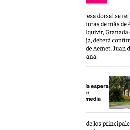
La previsión no obstante es que esa dorsal se re
alcanzaría su pico con temperaturas de más de 4
el domingo en la vega del Guadalquivir, Granada 
descartan avisos de nivel naranja, deberá confir
afirmado este lunes el delegado de Aemet, Juan de
probable episodio del fin de semana.
NOTICIA RELACIONADA
Previsión de la Aemet: Andalucía espera
otro verano verano caluroso con
temperaturas por encima de la media
De acuerdo con los pronósticos de los principa