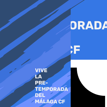
Ir
al
contenido
Tiktok