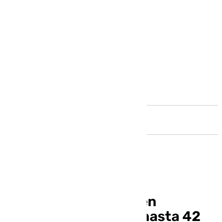
Andalucía
Primera ola de calor en
Andalucía a la vista: hasta 42