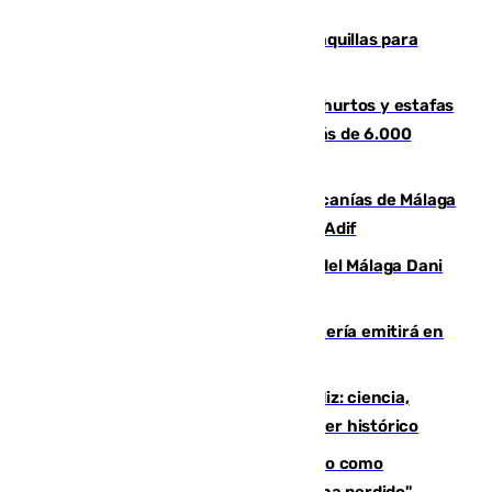
El mercado de Jerez refrigera sus taquillas para
facilitar las compras a sus visitantes
Detenida una pareja por presuntos hurtos y estafas
en Málaga tras ser descubiertos con más de 6.000
euros
Retrasos y cancelaciones en el Cercanías de Málaga
por una avería en la infraestructura de Adif
Isco, la nueva mascota del jugador del Málaga Dani
Lorenzo
El observatorio de Calar Alto de Almería emitirá en
directo el eclipse solar del 12 de agosto
El «Trío de Eclipses» arranca en Cádiz: ciencia,
naturaleza y seguridad ante un atardecer histórico
Noruega pide la dimisión de Infantino como
presidente de la FIFA: "La confianza se ha perdido"