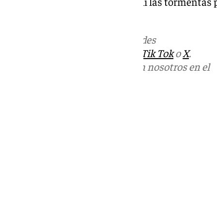
Genil, Jaén capital y Montes. Allí las tormenta
fuertes rachas de viento.
Más noticias de
101TV
en las redes
sociales:
Instagram
,
Facebook
,
Tik Tok
o
X
.
Puedes ponerte en contacto con nosotros en el
correo
informativos@101tv.es
Tags:
Aemet
Últimas noticias