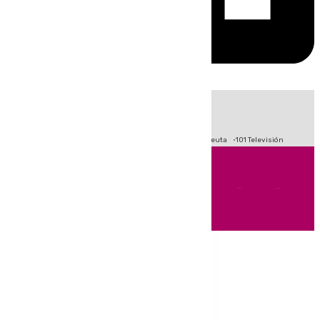
HOY
|
Fútbol
Primera División
LaLiga
Crisis Migratoria en Ceuta
101 Televisión
Andalucía