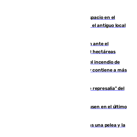
Las marca internacionales ganan espacio en el
Centro de Málaga: La Tagliatella abre en el antiguo local
de Vox Sports Bar
Moreno pide extremar la precaución ante el
incendio de Niebla, que supera las 4.000 hectáreas
340 personas más desalojadas por el incendio de
Niebla, que mantiene a 410 evacuadas y contiene a más
de 500 efectivos trabajando
Italia responde ante las "medidas de represalia" del
Gobierno de Sánchez
El Sevilla se desinfla ante el Leverkusen en el último
ensayo (1-2)
Tensión en la prisión de Alhaurín tras una pelea y la
incautación de un punzón