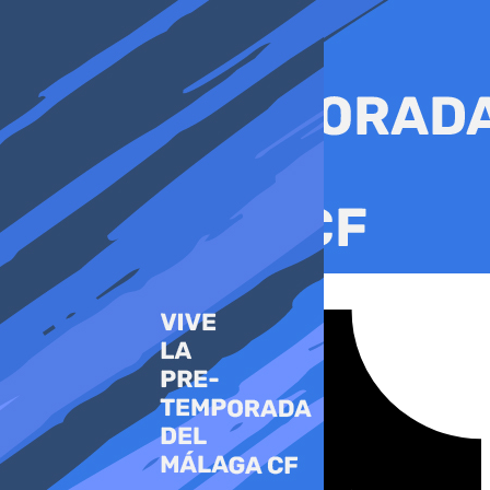
Ir
al
contenido
Tiktok