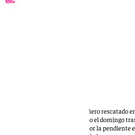
Miguel Alfonso
miércoles, 4 septiembre 2024, 06:49
Compartir:
Trasladado a Córdoba el montañero rescatado en e
montañero de 60 años rescatado el domingo tra
craneoencefálico al deslizarse por la pendiente en