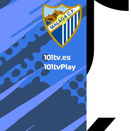
X-twitter