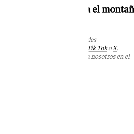
Trasladado a Córdoba el montañe
glaciar del Aneto
Más noticias de
101TV
en las redes
sociales:
Instagram
,
Facebook
,
Tik Tok
o
X
.
Puedes ponerte en contacto con nosotros en el
correo
informativos@101tv.es
Tags:
Últimas noticias