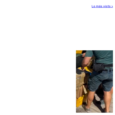
Lo más visto >
Más noticias
Ver más >