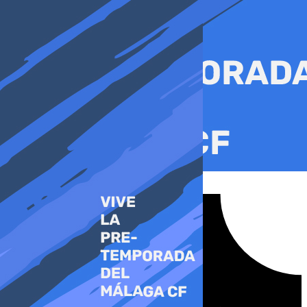
Ir
al
contenido
Tiktok