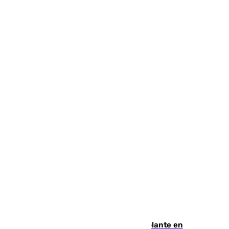
Muere un hombre de un infarto al volante en