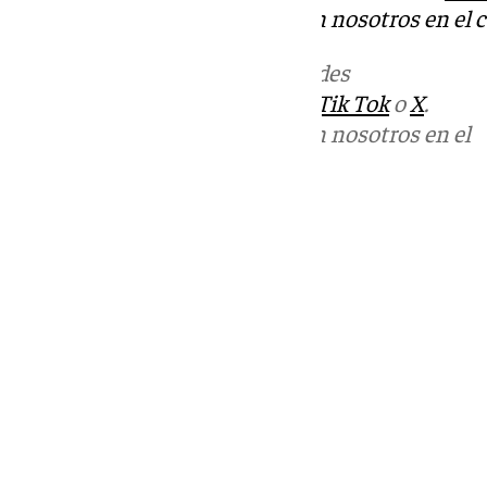
Puedes ponerte en contacto con nosotros en el 
Más noticias de
101TV
en las redes
sociales:
Instagram
,
Facebook
,
Tik Tok
o
X
.
Puedes ponerte en contacto con nosotros en el
correo
informativos@101tv.es
Tags:
Últimas noticias