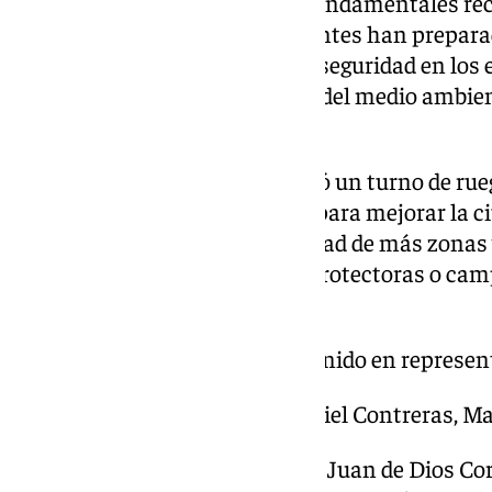
seguro”
, uno de los principios fundamentales re
Derechos del Niño. Los estudiantes han prepara
abordando cuestiones como la seguridad en los e
convivencia escolar, el cuidado del medio ambien
riesgos cotidianos.
Tras las intervenciones, se abrió un turno de rue
escolares hicieron propuestas para mejorar la ci
infancia, destacando la necesidad de más zonas 
juego, medidas de tráfico más protectoras o cam
el cuidado del entorno.
Los portavoces que han intervenido en represen
CEIP Romero Robledo
: Daniel Contreras, M
Colegio María Inmaculada
: Juan de Dios Co