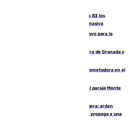
Granada
La crisis migratoria de Ceuta eleva a 83 los
fallecidos en sus aguas tras la entrada masiva
Venezuela agradece a España su apoyo para la
reconstrucción tras los terremotos
Arde un coche en el Puerto de la Mora de Granada y
provoca un incendio forestal
El año 2007, una generación muy prometedora en el
mundo del fútbol
Extinguido un incendio forestal en el paraje Monte
de la Tortuga de Málaga
Incendio en un vertedero de Antequera: arden
chatarra, muebles y palets y el fuego se propaga a una
zona de monte