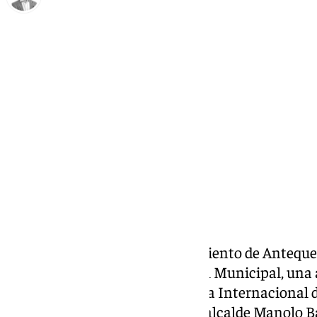
Antonio J. Palomo
jueves, 20 noviembre 2025, 17:33
Compartir:
El Salón de Plenos del Ayuntamiento de Antequ
nueva edición del Pleno Infantil Municipal, una 
de Educación con motivo del Día Internacional de
acto ha estado presidido por el alcalde Manolo 