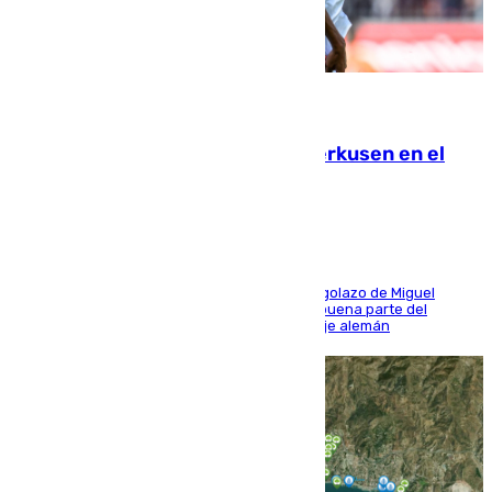
08.08.2026
El Sevilla se desinfla ante el Leverkusen en el
último ensayo (1-2)
El conjunto de Luis García se adelantó con un golazo de Miguel
Sierra y ofreció buenas sensaciones durante buena parte del
encuentro, pero acabó cediendo ante el empuje alemán