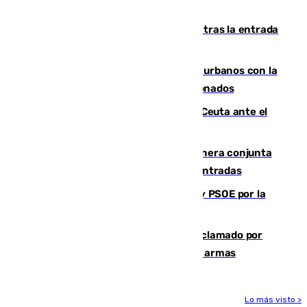
varios casos recientes
El Gobierno registra 1.342 menores tras la entrada
masiva del pasado 30 de julio
Cádiz despide seis «puntos negros» urbanos con la
orden de retirada para quioscos abandonados
La Armada suma cuatro buques en Ceuta ante el
aviso de un nuevo cruce el 15 de agosto
Guardia Civil y RFEF trabajan de manera conjunta
en el caso de las estafas de ventas de entradas
Vuelve el duelo dialéctico entre PP y PSOE por la
financiación de las autonomías
Detienen en Málaga a un fugitivo reclamado por
Colombia por homicidio y transporte de armas
Lo más visto >