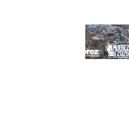
Portada
Andalucía
Sevilla
Málaga
Granada
España