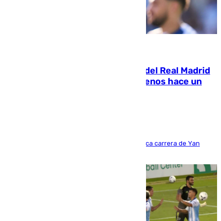
07.08.2026
El fichaje más caro de la historia del Real Madrid
costaba 105 millones de euros menos hace un
año y jugaba en Leganés
Del filial pepinero a récord absoluto: la meteórica carrera de Yan
Diomande en solo doce meses