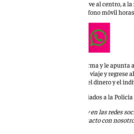
Cuando se sube le pide que lo lleve al centro, a l
excusa de haber perdido un teléfono móvil horas 
Y mientras conducía, saca un arma y le apunta a 
recaudación y que no detenga el viaje y regrese al
vuelve a la barriada donde le da el dinero y el ind
Los hechos ya han sido denunciados a la Policía
Descubre más noticias de 101Tv en las redes soc
Tok
o
X
. Puedes ponerte en contacto con nosotro
informativos@101tv.es