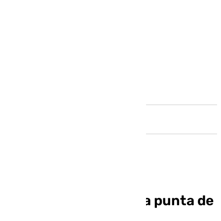
Andalucía
Atracan a un taxista a punta de
pistola en Antequera