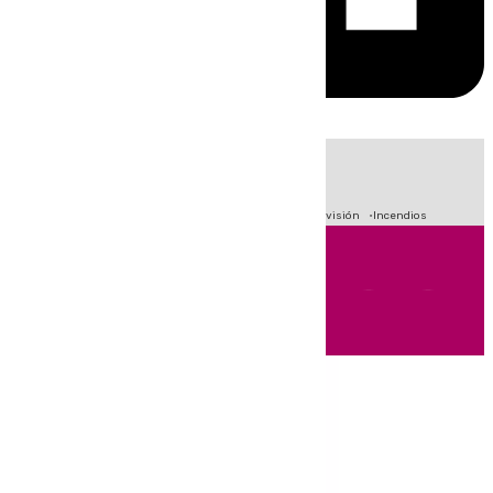
HOY
|
Fútbol
Crisis Migratoria en Ceuta
Sucesos
Primera División
Incendios
Andalucía