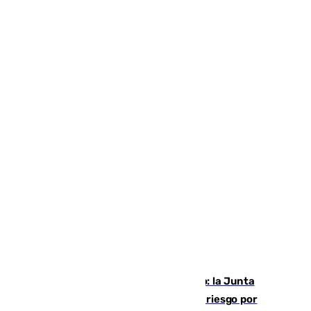
Málaga, en alerta por el virus del Nilo: la Junta
decreta Campanillas como zona de alto riesgo por