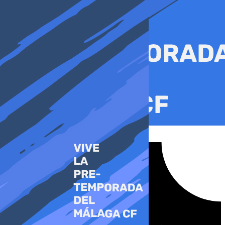
Ir
al
contenido
Tiktok