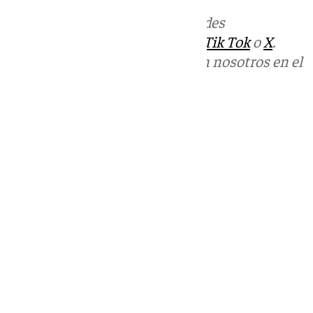
Más noticias de
101TV
en las redes
sociales:
Instagram
,
Facebook
,
Tik Tok
o
X
.
Puedes ponerte en contacto con nosotros en el
correo
informativos@101tv.es
Tags:
Últimas noticias