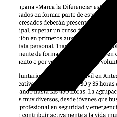
La campaña «Marca la Diferencia» está diri
interesados en formar parte de este equipo d
los interesados deberán presentar una solici
municipal, superar un curso de formación d
formación en primeros auxilios y gestión d
entrevista personal. Tras este proceso, el v
anualmente de forma automática, salvo en 
reglamento o por voluntad del propio volunt
Los voluntarios de Protección Civil en Ant
significativa, aportando entre 30 y 35 horas
alcanzando hasta las 450 horas. La agrupa
perfiles muy diversos, desde jóvenes que b
futuro profesional en seguridad y emergenc
desean contribuir activamente a la vida mu