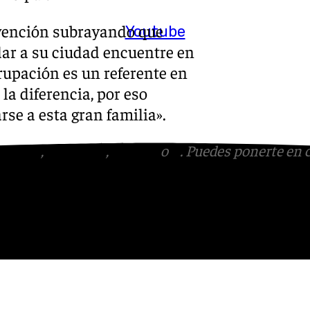
vención subrayando que
Youtube
ar a su ciudad encuentre en
grupación es un referente en
la diferencia, por eso
e a esta gran familia».
tagram
,
Facebook
,
Tik Tok
o
X
. Puedes ponerte en 