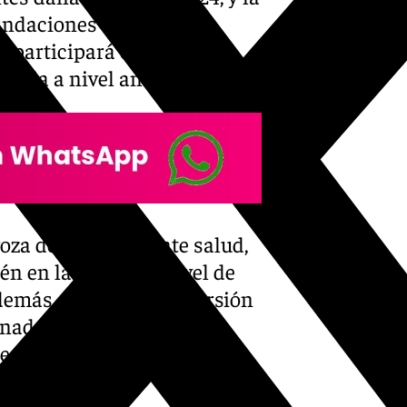
undaciones de Valencia.
 participará en el Plan
ancia a nivel andaluz.
oza de una excelente salud,
n en la calidad y nivel de
demás, realiza una inversión
nado 45.000 euros en el
sede oficial completamente