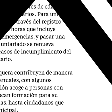
gida a mayores de edad
e voluntarios. Para unirse,
tud a través del registro
e 45 horas que incluye
e emergencias, y pasar una
oluntariado se renueva
casos de incumplimiento del
ario.
equera contribuyen de manera
 anuales, con algunos
ción acoge a personas con
uscan formación para su
ias, hasta ciudadanos que
nicipal.