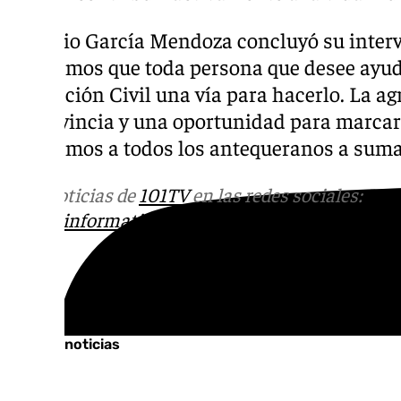
Antonio García Mendoza concluyó su inter
«queremos que toda persona que desee ayud
Protección Civil una vía para hacerlo. La a
la provincia y una oportunidad para marcar 
animamos a todos los antequeranos a sumars
Más noticias de
101TV
en las redes sociales:
Ins
correo
informativos@101tv.es
Tags:
Últimas noticias