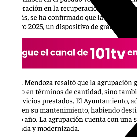
colaboración en la recuperación tras las in
Además, se ha confirmado que la agrupación
Romero 2025, un dispositivo de gran import
García Mendoza resaltó que la agrupación g
no solo en términos de cantidad, sino tambié
los servicios prestados. El Ayuntamiento, a
anual en su mantenimiento, habiendo desti
último año. La agrupación cuenta con una 
equipada y modernizada.