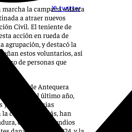
en marcha la campaña «Marca
X-twitter
stinada a atraer nuevos
ión Civil. El teniente de
esta acción en rueda de
a agrupación, y destacó la
peñan estos voluntarios, así
número de personas que
ción Civil de Antequera
tarios. En el último año,
s y 190 asistencias
n la ciudad. Además, han
adura, como los incendios
ntes dana de 2023 y 2024, y la