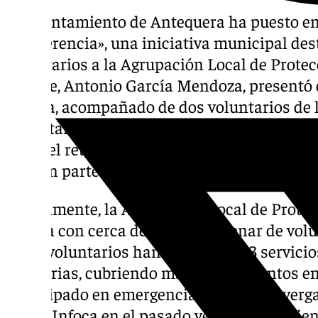
El Ayuntamiento de Antequera ha puesto 
la Diferencia», una iniciativa municipal de
voluntarios a la Agrupación Local de Protecc
alcalde, Antonio García Mendoza, presentó 
prensa, acompañado de dos voluntarios de l
importancia de la labor altruista que desem
como el reto de incrementar en un 50% el 
forman parte del equipo.
Actualmente, la Agrupación Local de Protec
cuenta con cerca de medio centenar de volun
estos voluntarios han realizado 183 servicio
sanitarias, cubriendo más de 150 eventos e
participado en emergencias de gran enverg
con el Infoca en el pasado verano, las recie