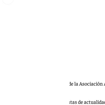
Miguel Alfonso
jueves, 27 marzo 2025, 16:30
Compartir:
Jordi Aguilera y Laura Morente de la Asociación
Antequera.
A Fondo el programa de entrevistas de actualida