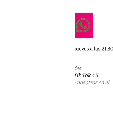
Carla Hernández.
Te esperamos en A Fondo, cada jueves a las 21.3
101tvantequera.es
Más noticias de
101TV
en las redes
sociales:
Instagram
,
Facebook
,
Tik Tok
o
X
.
Puedes ponerte en contacto con nosotros en el
correo
informativos@101tv.es
Tags: