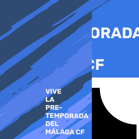
Ir
al
contenido
Tiktok