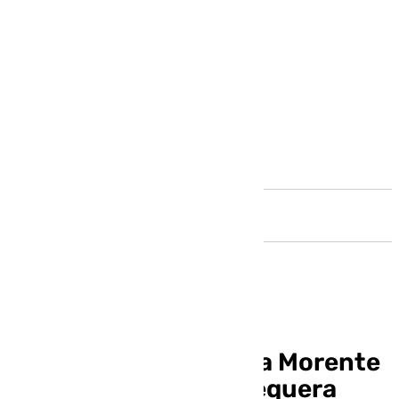
Andalucía
Jordi Aguilera y Laura Morente
de la Asociación Antequera