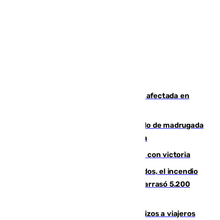
Incendios de Castellón: la superficie afectada en
Tírig roza las 400 hectáreas
Muere un peatón tras ser atropellado de madrugada
en la carretera A-7 a su paso por Málaga
El Granada cierra su puesta a punto con victoria
Un mes de la tragedia de Los Gallardos, el incendio
que acabó con la vida de 14 personas y arrasó 5.200
hectáreas
España establece controles fronterizos a viajeros