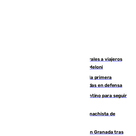
España restablece controles temporales a viajeros
procedentes de Italia como repuesta a Meloni
El Málaga cae ante el Ceuta y suma la primera
derrota de la pretemporada dejando dudas en defensa
Marruecos, la principal baza de Infantino para seguir
al frente de la FIFA
Pedro Sánchez condena el crimen machista de
Benahavís
Angustioso rescate de una familia en Granada tras