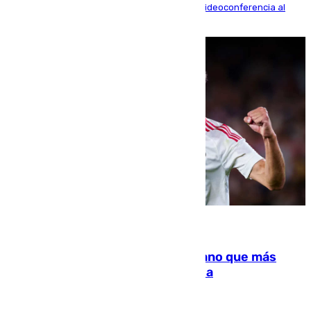
La mayoría de las comparecencias serán por videoconferencia al
residir los familiares fuera de España
07.08.2026
Juanlu Sánchez, el sexto canterano que más
dinero deja en las arcas del Sevilla