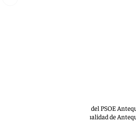
Miguel Alfonso
jueves, 16 enero 2025, 14:27
Compartir:
José Luis Ruiz Espejo «Portavoz del PSOE Antequ
programa de entrevistas de actualidad de Antequ
Hernández.