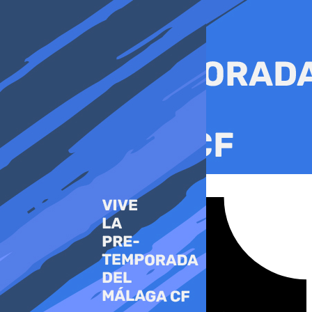
Ir
al
contenido
Tiktok