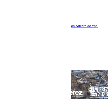
año y jugaba en Leganés
Del filial pepinero a récord absoluto: la meteórica carrera de Yan
Diomande en solo doce meses