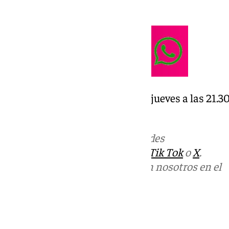
¡No se lo pierdan!
Te esperamos en A Fondo, cada jueves a las 21.3
101tvantequera.es
Más noticias de
101TV
en las redes
sociales:
Instagram
,
Facebook
,
Tik Tok
o
X
.
Puedes ponerte en contacto con nosotros en el
correo
informativos@101tv.es
Tags: