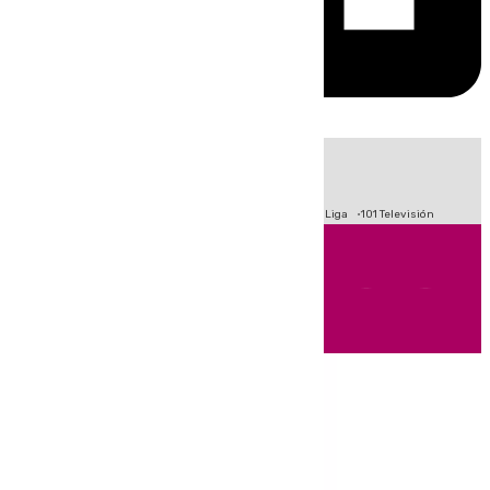
HOY
|
Fútbol
Primera División
Crisis Migratoria en Ceuta
LaLiga
101 Televisión
Andalucía