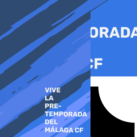
Ir
al
contenido
Tiktok