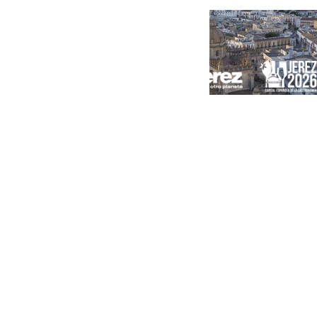
Portada
Andalucía
Sevilla
Málaga
Granada
España
Internacional
Economía