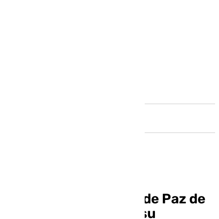
Andalucía
La asociación Noche de Paz de
Antequera organiza su