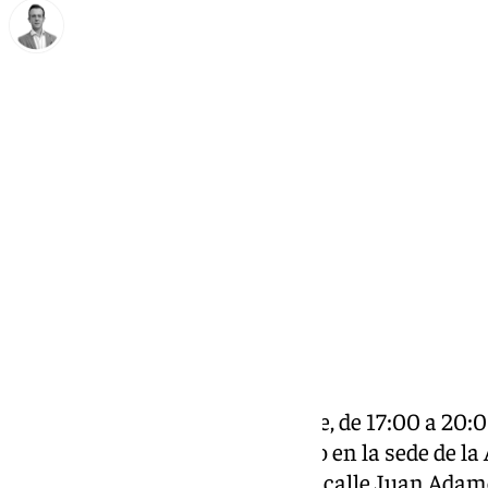
Antonio J. Palomo
miércoles, 27 noviembre 2024, 12:06
Compartir:
El próximo lunes, 2 de diciembre, de 17:00 a 20
curso de iniciación al belenismo en la sede de l
Paz de Antequera, ubicada en la calle Juan Adame