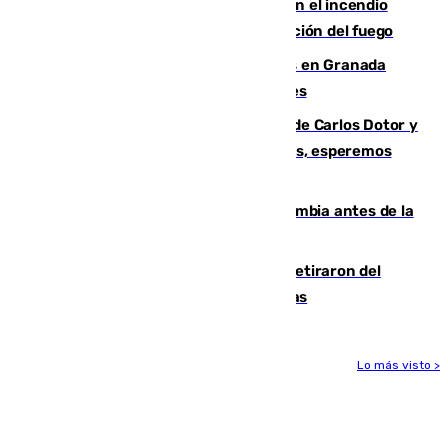
Activado el nivel 2 de emergencia en el incendio
forestal de Niebla por la compleja evolución del fuego
Controlado un incendio de rastrojos en Granada
junto a la autovía y al Callejón de Nogales
Juanfran Funes, sobre las lesiones de Carlos Dotor y
Fernando Calero: “Estamos preocupados, esperemos
que no sea nada”
Felipe VI refuerza los lazos con Colombia antes de la
llegada del nuevo presidente
Fernando Calero y Carlos Dotor se retiraron del
encuentro contra el Ceuta con molestias
Lo más visto >
Más noticias