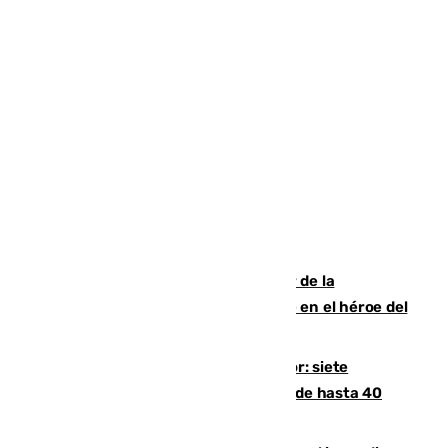
Ferrán Torres, nombrado embajador de la
Comunidad Valenciana tras convertirse en el héroe del
Mundial
Andalucía sigue asfixiada por el calor: siete
provincias, en alerta por temperaturas de hasta 40
grados