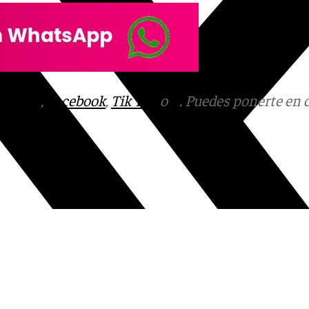
tagram
,
Facebook
,
Tik Tok
o
X
. Puedes ponerte en 