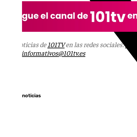
Más noticias de
101TV
en las redes sociales:
Ins
correo
informativos@101tv.es
Tags:
Últimas noticias