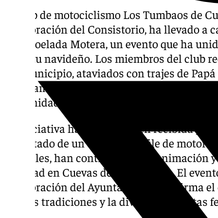
El club de motociclismo Los Tumbaos de Cu
colaboración del Consistorio, ha llevado a c
Papanoelada Motera, un evento que ha unid
espíritu navideño. Los miembros del club r
del municipio, ataviados con trajes de Papá
Ayuntamiento, para compartir su pasión por
comunidad con el ambiente festivo de estas 
La iniciativa ha sido muy bien recibida por 
disfrutado de un original desfile de motoris
las calles, han contribuido a la animación y 
Navidad en Cuevas de San Marcos. El evento
colaboración del Ayuntamiento, reafirma e
con las tradiciones y la diversión en estas f