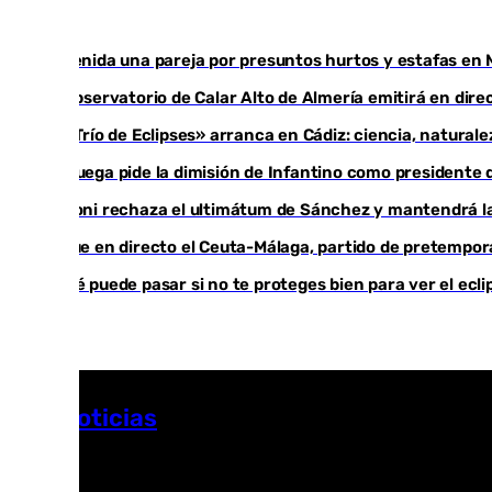
Detenida una pareja por presuntos hurtos y estafas en 
El observatorio de Calar Alto de Almería emitirá en direc
El «Trío de Eclipses» arranca en Cádiz: ciencia, natural
Noruega pide la dimisión de Infantino como presidente d
Meloni rechaza el ultimátum de Sánchez y mantendrá la
Sigue en directo el Ceuta-Málaga, partido de pretempo
¿Qué puede pasar si no te proteges bien para ver el ecl
Más noticias
Ver más >