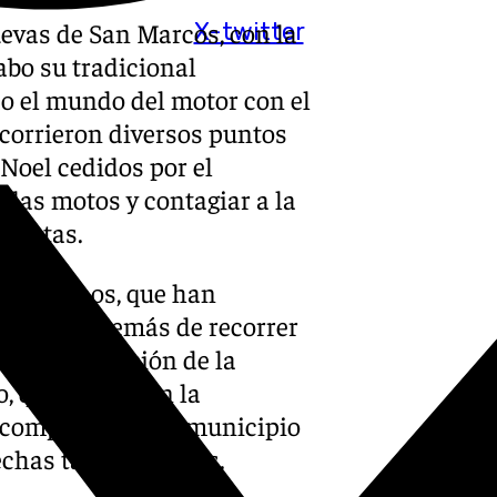
evas de San Marcos, con la
X-twitter
abo su tradicional
o el mundo del motor con el
ecorrieron diversos puntos
 Noel cedidos por el
 las motos y contagiar a la
fiestas.
los vecinos, que han
tas que, además de recorrer
a la celebración de la
, que contó con la
l compromiso del municipio
echas tan especiales.