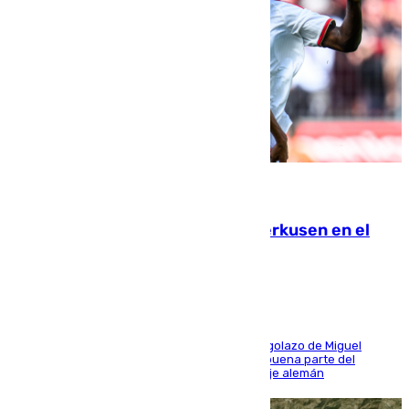
08.08.2026
El Sevilla se desinfla ante el Leverkusen en el
último ensayo (1-2)
El conjunto de Luis García se adelantó con un golazo de Miguel
Sierra y ofreció buenas sensaciones durante buena parte del
encuentro, pero acabó cediendo ante el empuje alemán