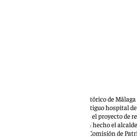
María Rosales
jueves, 13 marzo 2025, 10:35
Compartir:
La Comisión de Patrimonio Histórico de Málaga h
segregación de la parcela del antiguo hospital d
para poder seguir desarrollando el proyecto de r
en este edificio. El anuncio lo ha hecho el alcal
esto en sus redes sociales: «La Comisión de Pat