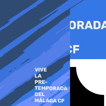
Ir
al
contenido
Tiktok