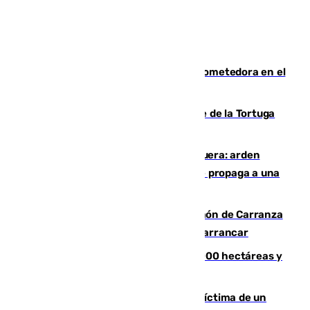
El año 2007, una generación muy prometedora en el
mundo del fútbol
Incendio forestal en el paraje Monte de la Tortuga
de Málaga
Incendio en un vertedero de Antequera: arden
chatarra, muebles y palets y el fuego se propaga a una
zona de monte
Las Palmas conquista el Trofeo Ramón de Carranza
y somete a un Cádiz que no termina de arrancar
El incendio de Niebla alcanza las 8.000 hectáreas y
mantiene desalojadas a 474 personas
El tenista checho Lehecka, nueva víctima de un