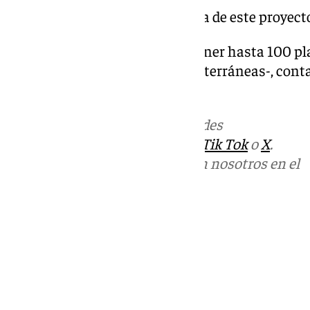
Pero, ¿Qué sabemos hasta ahora de este proyect
Pues que la residencia podría tener hasta 100 pl
de hasta cinco plantas -dos subterráneas-, cont
aparcamientos.
Más noticias de
101TV
en las redes
sociales:
Instagram
,
Facebook
,
Tik Tok
o
X
.
Puedes ponerte en contacto con nosotros en el
correo
informativos@101tv.es
Tags:
Últimas noticias